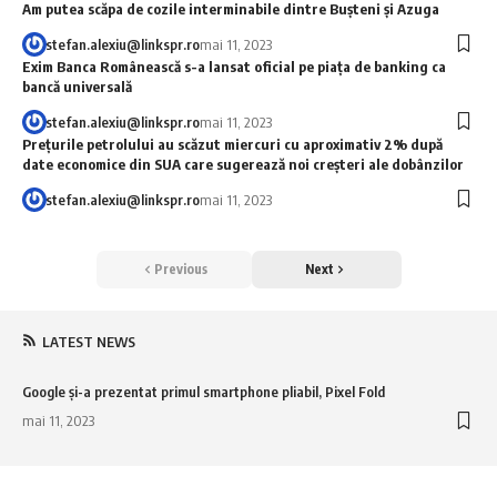
Am putea scăpa de cozile interminabile dintre Bușteni și Azuga
stefan.alexiu@linkspr.ro
mai 11, 2023
Exim Banca Românească s-a lansat oficial pe piața de banking ca
bancă universală
stefan.alexiu@linkspr.ro
mai 11, 2023
Preţurile petrolului au scăzut miercuri cu aproximativ 2% după
date economice din SUA care sugerează noi creşteri ale dobânzilor
stefan.alexiu@linkspr.ro
mai 11, 2023
Previous
Next
LATEST NEWS
Google şi-a prezentat primul smartphone pliabil, Pixel Fold
G
mai 11, 2023
m