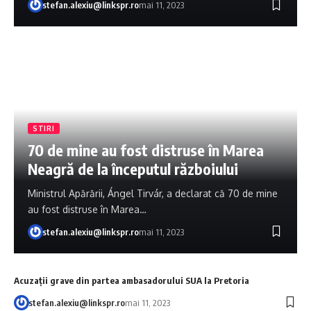
stefan.alexiu@linkspr.ro
mai 11, 2023
STIRI
70 de mine au fost distruse în Marea
Neagră de la începutul războiului
Ministrul Apărării, Ángel Tirvár, a declarat că 70 de mine
au fost distruse în Marea…
stefan.alexiu@linkspr.ro
mai 11, 2023
Acuzații grave din partea ambasadorului SUA la Pretoria
stefan.alexiu@linkspr.ro
mai 11, 2023