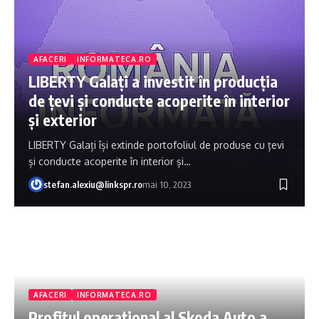
AFACERI
INFORMATECA.RO
LIBERTY Galați a investit în producția
de țevi și conducte acoperite în interior
și exterior
LIBERTY Galați își extinde portofoliul de produse cu țevi
și conducte acoperite în interior și…
stefan.alexiu@linkspr.ro
mai 10, 2023
AFACERI
INFORMATECA.RO
Profitul operaţional al Skoda Auto a