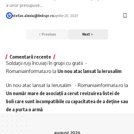
a unor presupuse…
stefan.alexiu@linkspr.ro
aprilie 20, 2023
Previous
Next
Comentarii recente
Soldații ruși încuiați în gropi cu gratii -
Romaniainformata.ro
la
Un nou atac lansat la Ierusalim
Un nou atac lansat la Ierusalim - Romaniainformata.ro
la
Un număr mare de asociații a cerut revizuirea listei de
boli care sunt incompatibile cu capacitatea de a deține sau
de a purta o armă
august 2026