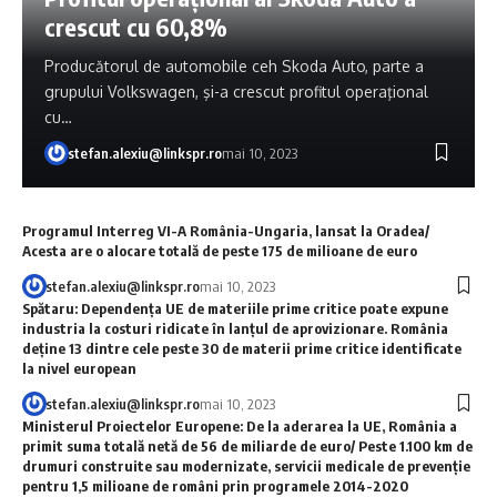
crescut cu 60,8%
Producătorul de automobile ceh Skoda Auto, parte a
grupului Volkswagen, şi-a crescut profitul operaţional
cu…
stefan.alexiu@linkspr.ro
mai 10, 2023
Programul Interreg VI-A România-Ungaria, lansat la Oradea/
Acesta are o alocare totală de peste 175 de milioane de euro
stefan.alexiu@linkspr.ro
mai 10, 2023
Spătaru: Dependenţa UE de materiile prime critice poate expune
industria la costuri ridicate în lanţul de aprovizionare. România
deţine 13 dintre cele peste 30 de materii prime critice identificate
la nivel european
stefan.alexiu@linkspr.ro
mai 10, 2023
Ministerul Proiectelor Europene: De la aderarea la UE, România a
primit suma totală netă de 56 de miliarde de euro/ Peste 1.100 km de
drumuri construite sau modernizate, servicii medicale de prevenţie
pentru 1,5 milioane de români prin programele 2014-2020