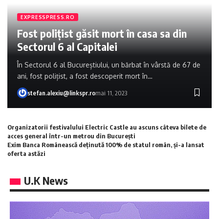
EXPRESSPRESS.RO
Fost polițist găsit mort în casa sa din
Sectorul 6 al Capitalei
În Sectorul 6 al Bucureștiului, un bărbat în vârstă de 67 de
ani, fost polițist, a fost descoperit mort în…
stefan.alexiu@linkspr.ro
mai 11, 2023
Organizatorii festivalului Electric Castle au ascuns câteva bilete de
acces general într-un metrou din București
Exim Banca Românească deținută 100% de statul român, și-a lansat
oferta astăzi
U.K News