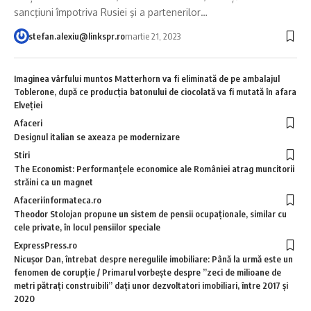
sancţiuni împotriva Rusiei şi a partenerilor…
stefan.alexiu@linkspr.ro
martie 21, 2023
Imaginea vârfului muntos Matterhorn va fi eliminată de pe ambalajul
Toblerone, după ce producţia batonului de ciocolată va fi mutată în afara
Elveţiei
Afaceri
Designul italian se axeaza pe modernizare
Stiri
The Economist: Performanţele economice ale României atrag muncitorii
străini ca un magnet
Afaceri
informateca.ro
Theodor Stolojan propune un sistem de pensii ocupaţionale, similar cu
cele private, în locul pensiilor speciale
ExpressPress.ro
Nicuşor Dan, întrebat despre neregulile imobiliare: Până la urmă este un
fenomen de corupţie / Primarul vorbeşte despre ”zeci de milioane de
metri pătraţi construibili” daţi unor dezvoltatori imobiliari, între 2017 şi
2020