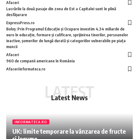
Afaceri
Lucrările la două pasaje din zona de Est a Capitalei sunt în plină
desfășurare
ExpressPress.ro
Boloş: Prin Programul Educaţie şi Ocupare investim 4,34 miliarde de
euro în educaţie, formare şi calificare, sprijinirea tinerilor, persoanelor
inactive, şomerilor de lungă durată şi categoriilor vulnerabile pe piaţa
muncii
Afaceri
960 de companii americane în România
Afaceri
informateca.ro
LATEST
Latest News
INFORMATECA.RO
UK: limite temporare la vânzarea de fructe
și legume