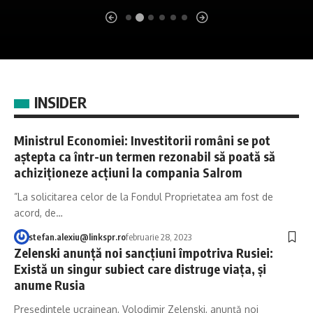
INSIDER
Ministrul Economiei: Investitorii români se pot
aştepta ca într-un termen rezonabil să poată să
achiziţioneze acţiuni la compania Salrom
”La solicitarea celor de la Fondul Proprietatea am fost de
acord, de…
stefan.alexiu@linkspr.ro
februarie 28, 2023
Zelenski anunţă noi sancţiuni împotriva Rusiei:
Există un singur subiect care distruge viaţa, şi
anume Rusia
Președintele ucrainean, Volodimir Zelenski, anunță noi