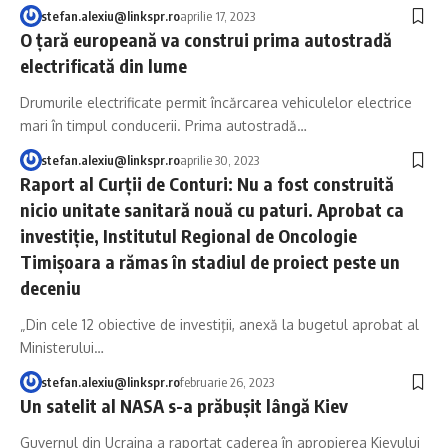
stefan.alexiu@linkspr.ro
aprilie 17, 2023
O țară europeană va construi prima autostradă
electrificată din lume
Drumurile electrificate permit încărcarea vehiculelor electrice
mari în timpul conducerii. Prima autostradă…
stefan.alexiu@linkspr.ro
aprilie 30, 2023
Raport al Curţii de Conturi: Nu a fost construită
nicio unitate sanitară nouă cu paturi. Aprobat ca
investiţie, Institutul Regional de Oncologie
Timişoara a rămas în stadiul de proiect peste un
deceniu
„Din cele 12 obiective de investiţii, anexă la bugetul aprobat al
Ministerului…
stefan.alexiu@linkspr.ro
februarie 26, 2023
Un satelit al NASA s-a prăbușit lângă Kiev
Guvernul din Ucraina a raportat caderea în apropierea Kievului