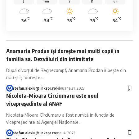
J
vin
S
D
lun
°C
°C
°C
°C
°C
36
34
35
33
34
Anamaria Prodan își dorește mai mulți copii în
familia sa. Dezvăluiri din intimitate
După divorțul de Reghecampf, Anamaria Prodan iubește din
nou și își dorește…
stefan.alexiu@linkspr.ro
februarie 21, 2023
Nicoleta-Mioara Cîrciumaru este noul
vicepreşedinte al ANAF
Nicoleta-Mioara Cîrciumaru a fost numită în funcţia de
vicepreşedinte al Agenţiei Naţionale…
stefan.alexiu@linkspr.ro
mai 4, 2023