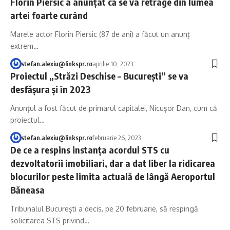
Florin Piersic a anunțat că se va retrage din lumea
artei foarte curând
Marele actor Florin Piersic (87 de ani) a făcut un anunț
extrem…
stefan.alexiu@linkspr.ro
aprilie 10, 2023
Proiectul „Străzi Deschise – București” se va
desfășura și în 2023
Anunțul a fost făcut de primarul capitalei, Nicușor Dan, cum că
proiectul…
stefan.alexiu@linkspr.ro
februarie 26, 2023
De ce a respins instanța acordul STS cu
dezvoltatorii imobiliari, dar a dat liber la ridicarea
blocurilor peste limita actuală de lângă Aeroportul
Băneasa
Tribunalul București a decis, pe 20 februarie, să respingă
solicitarea STS privind…