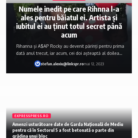
Numele inedit pe care Rihnna l-a
ales pentru băiatul ei. Artista și
iubitul ei au ținut totul secret până
acum
Rihanna și A$AP Rocky au devenit părinți pentru prima
dată anul trecut, iar acum, cei doi așteaptă al doilea…
stefan.alexiu@linkspr.ro
mai 12, 2023
EXPRESSPRESS.RO
Amenzi usturătoare date de Garda Națională de Mediu
pentru că în Sectorul 5 a fost betonată o parte din
grădina unui bloc