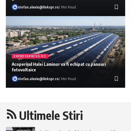
stefan.alexiu@linkspr.ro
2 Min Read
EXPRESSPRESS.RO
Acoperișul Halei Laminor va fi echipat cu panouri
fotovoltaice
stefan.alexiu@linkspr.ro
2 Min Read
Ultimele Stiri