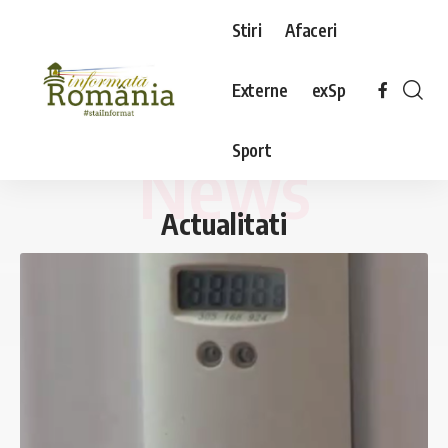
Stiri
Afaceri
Externe
exSp
Sport
News
Actualitati