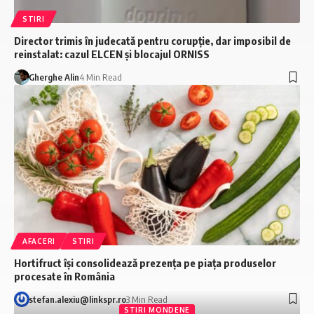
STIRI
Director trimis în judecată pentru corupție, dar imposibil de
reinstalat: cazul ELCEN și blocajul ORNISS
Gherghe Alin
4 Min Read
AFACERI
STIRI
Hortifruct își consolidează prezența pe piața produselor
procesate în România
stefan.alexiu@linkspr.ro
3 Min Read
STIRI MONDENE