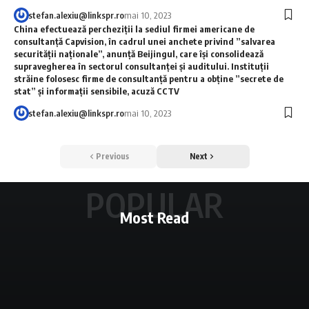
stefan.alexiu@linkspr.ro
mai 10, 2023
China efectuează percheziţii la sediul firmei americane de
consultanţă Capvision, în cadrul unei anchete privind ”salvarea
securităţii naţionale”, anunţă Beijingul, care îşi consolidează
supravegherea în sectorul consultanţei şi auditului. Instituţii
străine folosesc firme de consultanţă pentru a obţine ”secrete de
stat” şi informaţii sensibile, acuză CCTV
stefan.alexiu@linkspr.ro
mai 10, 2023
Previous
Next
POPULAR
Most Read