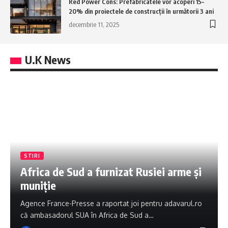
Red Power Cons: Prefabricatele vor acoperi 15–
20% din proiectele de construcții în următorii 3 ani
decembrie 11, 2025
U.K News
STIRI
Africa de Sud a furnizat Rusiei arme și
muniție
Agence France-Presse a raportat joi pentru adavarul.ro
că ambasadorul SUA în Africa de Sud a…