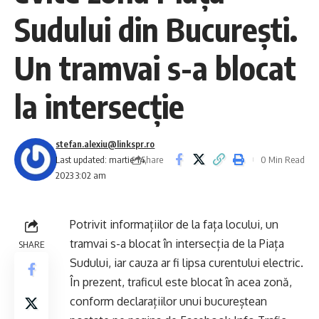
Sudului din București.
Un tramvai s-a blocat
la intersecție
stefan.alexiu@linkspr.ro
Share
Last updated: martie 14,
0 Min Read
2023 3:02 am
Potrivit informațiilor de la fața locului, un
tramvai s-a blocat în intersecția de la Piața
SHARE
Sudului, iar cauza ar fi lipsa curentului electric.
În prezent, traficul este blocat în acea zonă,
conform declarațiilor unui bucureștean