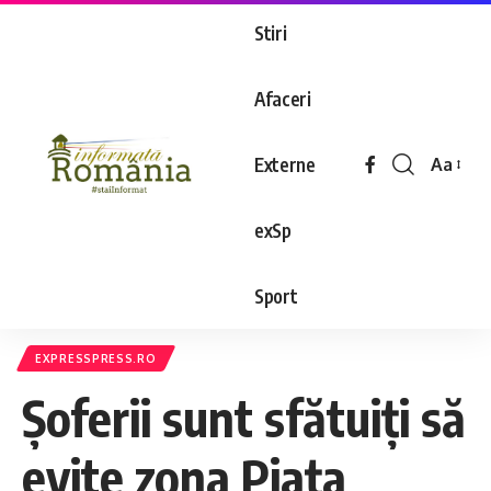
Stiri
Afaceri
Externe
Aa
exSp
Sport
EXPRESSPRESS.RO
Șoferii sunt sfătuiți să
evite zona Piața