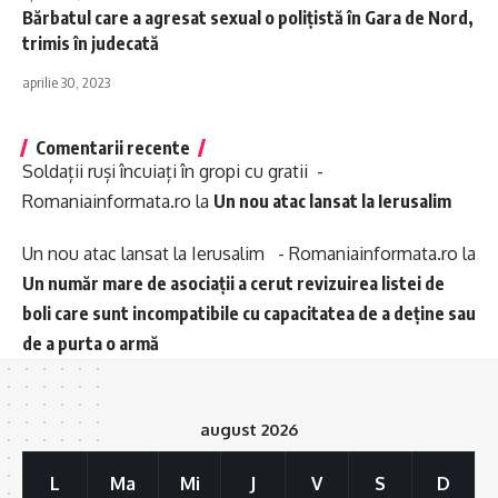
Bărbatul care a agresat sexual o poliţistă în Gara de Nord,
trimis în judecată
aprilie 30, 2023
Comentarii recente
Soldații ruși încuiați în gropi cu gratii -
Romaniainformata.ro
la
Un nou atac lansat la Ierusalim
Un nou atac lansat la Ierusalim - Romaniainformata.ro
la
Un număr mare de asociații a cerut revizuirea listei de
boli care sunt incompatibile cu capacitatea de a deține sau
de a purta o armă
august 2026
L
Ma
Mi
J
V
S
D