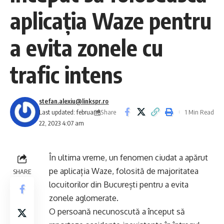
aplicația Waze pentru
a evita zonele cu
trafic intens
stefan.alexiu@linkspr.ro
Share
Last updated: februarie
1 Min Read
22, 2023 4:07 am
În ultima vreme, un fenomen ciudat a apărut
pe aplicația Waze, folosită de majoritatea
SHARE
locuitorilor din București pentru a evita
zonele aglomerate.
O persoană necunoscută a început să