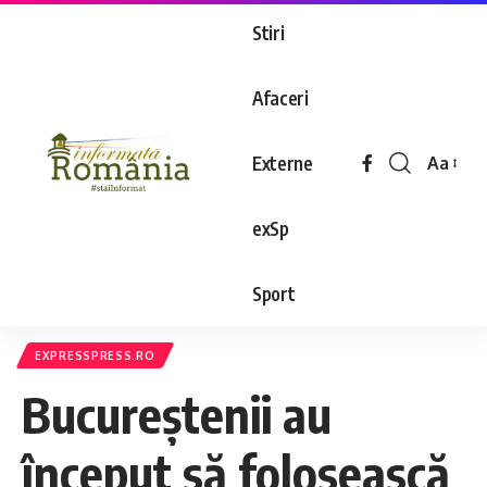
Stiri
Afaceri
Externe
Aa
exSp
Sport
EXPRESSPRESS.RO
Bucureștenii au
început să folosească