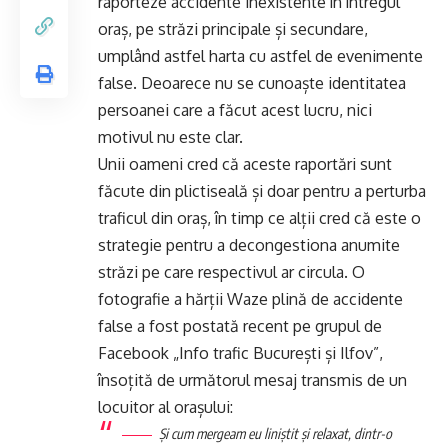
raporteze accidente inexistente în întregul
oraș, pe străzi principale și secundare,
umplând astfel harta cu astfel de evenimente
false. Deoarece nu se cunoaște identitatea
persoanei care a făcut acest lucru, nici
motivul nu este clar.
Unii oameni cred că aceste raportări sunt
făcute din plictiseală și doar pentru a perturba
traficul din oraș, în timp ce alții cred că este o
strategie pentru a decongestiona anumite
străzi pe care respectivul ar circula. O
fotografie a hărții Waze plină de accidente
false a fost postată recent pe grupul de
Facebook „Info trafic București și Ilfov”,
însoțită de următorul mesaj transmis de un
locuitor al orașului:
Și cum mergeam eu liniștit și relaxat, dintr-o