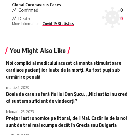
Global Coronavirus Cases
Confirmed
0
Death
0
More Information:
Covid-19 Statistics
You Might Also Like
Noi complici ai medicului acuzat că monta stimulatoare
cardiace pacienților luate de la morți. Au fost puși sub
urmărire penală
martie 5, 2023
Boala de care suferă fiul lui Dan Șucu. „Nici astăzi nu cred
că suntem suficient de vindecați”
februarie 23, 2023
Prețuri astronomice pe litoral, de 1 Mai. Cazările de la noi
sunt de trei mai scumpe decât în Grecia sau Bulgaria