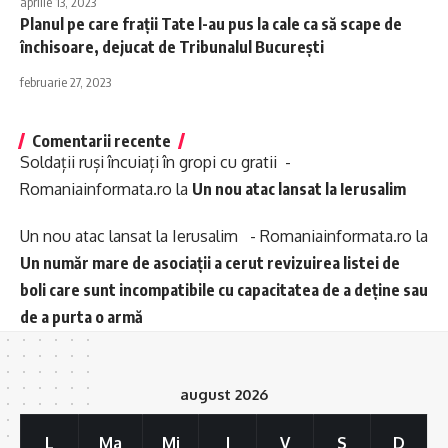
aprilie 13, 2023
Planul pe care frații Tate l-au pus la cale ca să scape de
închisoare, dejucat de Tribunalul București
februarie 27, 2023
Comentarii recente
Soldații ruși încuiați în gropi cu gratii -
Romaniainformata.ro
la
Un nou atac lansat la Ierusalim
Un nou atac lansat la Ierusalim - Romaniainformata.ro
la
Un număr mare de asociații a cerut revizuirea listei de
boli care sunt incompatibile cu capacitatea de a deține sau
de a purta o armă
august 2026
L
Ma
Mi
J
V
S
D