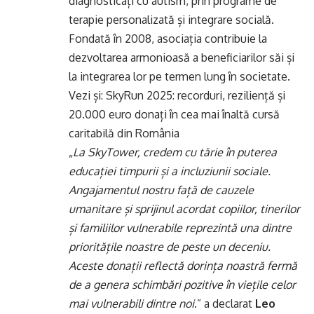
diagnosticați cu autism, prin programe de
terapie personalizată și integrare socială.
Fondată în 2008, asociația contribuie la
dezvoltarea armonioasă a beneficiarilor săi și
la integrarea lor pe termen lung în societate.
Vezi și:
SkyRun 2025: recorduri, reziliență și
20.000 euro donați în cea mai înaltă cursă
caritabilă din România
„
La SkyTower, credem cu tărie în puterea
educației timpurii și a incluziunii sociale.
Angajamentul nostru față de cauzele
umanitare și sprijinul acordat copiilor, tinerilor
și familiilor vulnerabile reprezintă una dintre
prioritățile noastre de peste un deceniu.
Aceste donații reflectă dorința noastră fermă
de a genera schimbări pozitive în viețile celor
mai vulnerabili dintre noi
.” a declarat
Leo