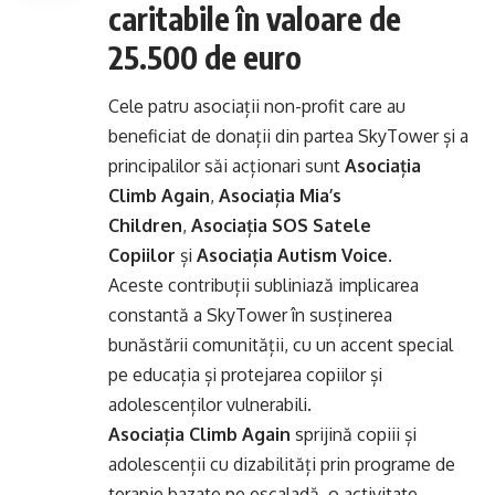
caritabile în valoare de
25.500 de euro
Cele patru asociații non-profit care au
beneficiat de donații din partea SkyTower și a
principalilor săi acționari sunt
Asociația
Climb Again
,
Asociația Mia
’s
Children
,
Asociația SOS Satele
Copiilor
și
Asociația Autism Voice
.
Aceste contribuții subliniază implicarea
constantă a SkyTower în susținerea
bunăstării comunității, cu un accent special
pe educația și protejarea copiilor și
adolescenților vulnerabili.
Asociația Climb Again
sprijină copiii și
adolescenții cu dizabilități prin programe de
terapie bazate pe escaladă, o activitate