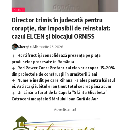
STIRI
Director trimis în judecată pentru
corupție, dar imposibil de reinstalat:
cazul ELCEN și blocajul ORNISS
Gherghe Alin
martie 26, 2026
Hortifruct își consolidează prezența pe piața
produselor procesate în România
Red Power Cons: Prefabricatele vor acoperi 15–20%
din proiectele de construcții în următorii 3 ani
Numele inedit pe care Rihnna l-a ales pentru băiatul
ei. Artista și iubitul ei au ținut totul secret până acum
Un tânăr a furat de la Capela ”Sfânta Elisabeta”
Cotroceni moaştele Sfântului Ioan Gură de Aur
- Advertisement -