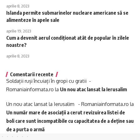
aprilie 8, 2023
Islanda permite submarinelor nucleare americane să se
alimenteze în apele sale
aprilie 19, 2023
Cum a devenit aerul condiționat atât de popular în zilele
noastre?
aprilie 8, 2023
Comentarii recente
Soldații ruși încuiați în gropi cu gratii -
Romaniainformata.ro
la
Un nou atac lansat la Ierusalim
Un nou atac lansat la Ierusalim - Romaniainformata.ro
la
Un număr mare de asociații a cerut revizuirea listei de
boli care sunt incompatibile cu capacitatea de a deține sau
de a purta o armă