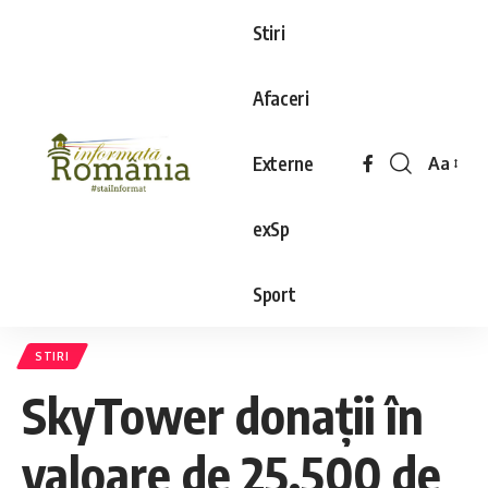
Stiri
Afaceri
Externe
Aa
exSp
Sport
STIRI
SkyTower donații în
valoare de 25.500 de