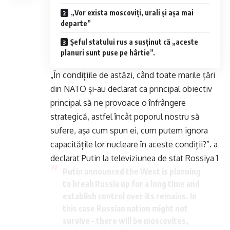
„Vor exista moscoviți, urali și așa mai
departe”
Șeful statului rus a susținut că „aceste
planuri sunt puse pe hârtie”.
„În condițiile de astăzi, când toate marile țări
din NATO și-au declarat ca principal obiectiv
principal să ne provoace o înfrângere
strategică, astfel încât poporul nostru să
sufere, așa cum spun ei, cum putem ignora
capacitățile lor nucleare în aceste condiții?”. a
declarat Putin la televiziunea de stat Rossiya 1
Putin announced the West is planning
to break Russia up for a long time and
establish control over its remains. In
this case Russian nation might not
survive – there will be moscovites,