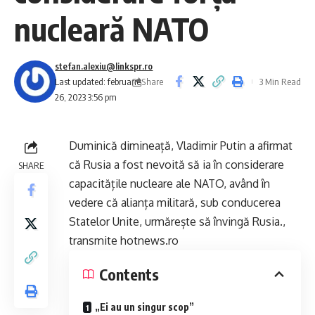
nucleară NATO
stefan.alexiu@linkspr.ro
Share
Last updated: februarie
3 Min Read
26, 2023 3:56 pm
Duminică dimineață, Vladimir Putin a afirmat
că Rusia a fost nevoită să ia în considerare
SHARE
capacitățile nucleare ale NATO, având în
vedere că alianța militară, sub conducerea
Statelor Unite, urmărește să învingă Rusia.,
transmite hotnews.ro
Contents
„Ei au un singur scop”