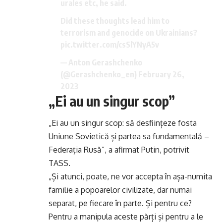
urales etc, he said.
Did these thoughts lead him to
terrorism and genocide on Ukrainians?
pic.twitter.com/csSlYNyA5v
— Anton Gerashchenko
(@Gerashchenko_en)
February 26,
2023
„Ei au un singur scop”
„Ei au un singur scop: să desființeze fosta
Uniune Sovietică și partea sa fundamentală –
Federația Rusă”, a afirmat Putin, potrivit
TASS.
„Și atunci, poate, ne vor accepta în așa-numita
familie a popoarelor civilizate, dar numai
separat, pe fiecare în parte. Și pentru ce?
Pentru a manipula aceste părți și pentru a le