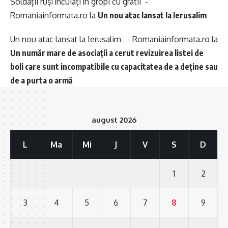
Soldații ruși încuiați în gropi cu gratii -
Romaniainformata.ro
la
Un nou atac lansat la Ierusalim
Un nou atac lansat la Ierusalim - Romaniainformata.ro
la
Un număr mare de asociații a cerut revizuirea listei de
boli care sunt incompatibile cu capacitatea de a deține sau
de a purta o armă
august 2026
L
Ma
Mi
J
V
S
D
1
2
3
4
5
6
7
8
9