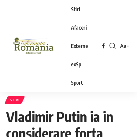
Stiri
Afaceri
Externe
Aa
exSp
Sport
STIRI
Vladimir Putin ia in
considerare forța