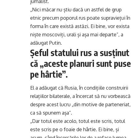
jurnalist.
„Nici măcar nu știu dacă un astfel de grup
etnic precum poporul rus poate supraviețui în
forma în care există astăzi. Ei bine, vor exista
niște moscoviți, urali și așa mai departe”, a
adăugat Putin.
Șeful statului rus a susținut
că „aceste planuri sunt puse
pe hârtie”.
El a adăugat că Rusia, în condițiile construirii
relațiilor bilaterale, a încercat să nu vorbească
despre acest lucru „din motive de parteneriat,
ca să spunem așa”.
„Dar totul este acolo, totul este scris, totul
este scris pe o foaie de hârtie. Ei bine, și
acum, când încercările lor de a reface lumea