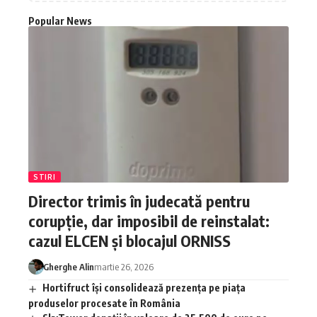
Popular News
STIRI
Director trimis în judecată pentru
corupție, dar imposibil de reinstalat:
cazul ELCEN și blocajul ORNISS
Gherghe Alin
martie 26, 2026
Hortifruct își consolidează prezența pe piața
produselor procesate în România