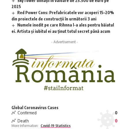
SkyTower donații în valoare de 25.500 de euro pe
2025
Red Power Cons: Prefabricatele vor acoperi 15–20%
din proiectele de construcții în următorii 3 ani
Numele inedit pe care Rihnna l-a ales pentru băiatul
ei. Artista și iubitul ei au ținut totul secret până acum
- Advertisement -
Global Coronavirus Cases
Confirmed
0
Death
0
More Information:
Covid-19 Statistics