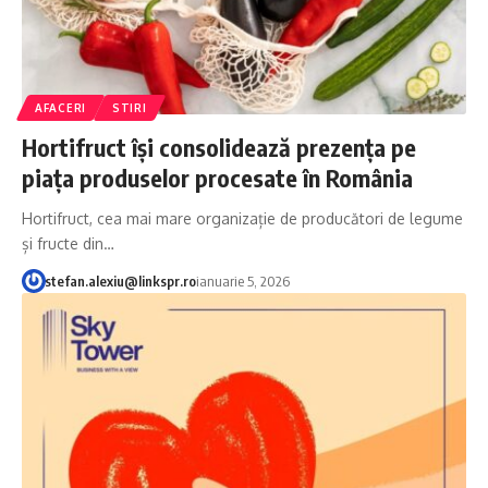
AFACERI
STIRI
Hortifruct își consolidează prezența pe
piața produselor procesate în România
Hortifruct, cea mai mare organizație de producători de legume
și fructe din…
stefan.alexiu@linkspr.ro
ianuarie 5, 2026