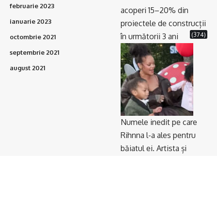
februarie 2023
acoperi 15–20% din
ianuarie 2023
proiectele de construcții
(374)
în următorii 3 ani
octombrie 2021
septembrie 2021
august 2021
Numele inedit pe care
Rihnna l-a ales pentru
băiatul ei. Artista și
iubitul ei au ținut totul
(336)
secret până acum
Romania Informata 2026