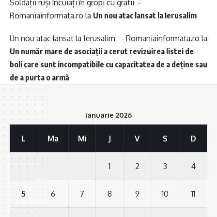
Soldații ruși încuiați în gropi cu gratii -
Romaniainformata.ro
la
Un nou atac lansat la Ierusalim
Un nou atac lansat la Ierusalim - Romaniainformata.ro
la
Un număr mare de asociații a cerut revizuirea listei de
boli care sunt incompatibile cu capacitatea de a deține sau
de a purta o armă
ianuarie 2026
L
Ma
Mi
J
V
S
D
1
2
3
4
5
6
7
8
9
10
11