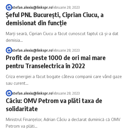
stefan.alexiu@linkspr.ro
februarie 28, 2023
Șeful PNL București, Ciprian Ciucu, a
demisionat din funcție
Marți seară, Ciprian Ciucu a făcut cunoscut faptul că și-a dat
demisia…
stefan.alexiu@linkspr.ro
februarie 28, 2023
Profit de peste 1000 de ori mai mare
pentru Transelectrica în 2022
Criza energiei a făcut bogate câteva companii care vând gaze
sau curent…
stefan.alexiu@linkspr.ro
februarie 28, 2023
Câciu: OMV Petrom va plăti taxa de
solidaritate
Ministrul Finanţelor, Adrian Câciu a declarat duminică că OMV
Petrom va plăti…