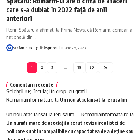
Spătaru: Romarm-ul are o cifră de afaceri
care s-a dublat în 2022 faţă de anii
anteriori
Florin Spătaru a afirmat, la Prima News, că Romarm, compania
naţională din…
stefan.alexiu@linkspr.ro
februarie 28, 2023
1
2
3
…
19
20
Comentarii recente
Soldații ruși încuiați în gropi cu gratii -
Romaniainformata.ro
la
Un nou atac lansat la Ierusalim
Un nou atac lansat la Ierusalim - Romaniainformata.ro
la
Un număr mare de asociații a cerut revizuirea listei de
boli care sunt incompatibile cu capacitatea de a deține sau
de a purta o armă