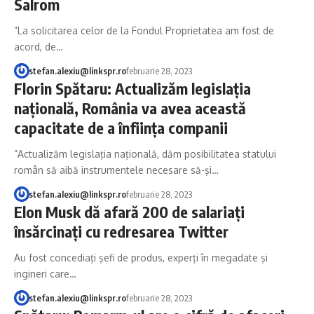
Salrom
”La solicitarea celor de la Fondul Proprietatea am fost de
acord, de…
stefan.alexiu@linkspr.ro
februarie 28, 2023
Florin Spătaru: Actualizăm legislaţia
naţională, România va avea această
capacitate de a înfiinţa companii
”Actualizăm legislaţia naţională, dăm posibilitatea statului
român să aibă instrumentele necesare să-şi…
stefan.alexiu@linkspr.ro
februarie 28, 2023
Elon Musk dă afară 200 de salariaţi
însărcinaţi cu redresarea Twitter
Au fost concediaţi şefi de produs, experţi în megadate şi
ingineri care…
stefan.alexiu@linkspr.ro
februarie 28, 2023