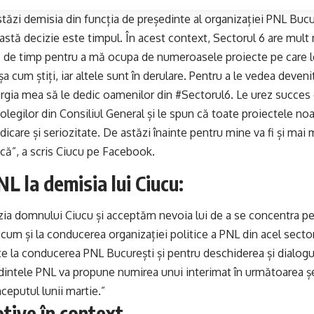
ăzi demisia din funcția de președinte al organizației PNL Bucu
astă decizie este timpul. În acest context, Sectorul 6 are mul
e de timp pentru a mă ocupa de numeroasele proiecte pe care l
așa cum știți, iar altele sunt în derulare. Pentru a le vedea deven
ergia mea să le dedic oamenilor din #Sectorul6. Le urez succes 
olegilor din Consiliul General și le spun că toate proiectele noa
dicare și seriozitate. De astăzi înainte pentru mine va fi și mai 
ică”, a scris Ciucu pe Facebook.
L la demisia lui Ciucu:
ia domnului Ciucu și acceptăm nevoia lui de a se concentra pe 
ecum și la conducerea organizației politice a PNL din acel secto
ate la conducerea PNL București și pentru deschiderea și dialog
edintele PNL va propune numirea unui interimat în următoarea șe
nceputul lunii martie.”
tive în context