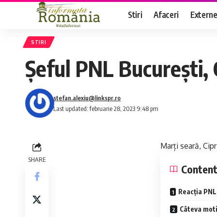
Stiri
Afaceri
Extern
STIRI
Șeful PNL București, 
stefan.alexiu@linkspr.ro
Last updated: februarie 28, 2023 9:48 pm
Marți seară, Cipr
SHARE
Conten
Reacția PNL 
Câteva moti