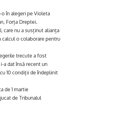
-o în alegeri pe Violeta
an, Forța Dreptei.
NL care nu a susținut alianța
în calcul o colaborare pentru
egerile trecute a fost
 i-a dat însă recent un
cu 10 condiții de îndeplinit
ta de 1 martie
ejucat de Tribunalul