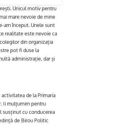
rești. Unicul motiv pentru
t mai mare nevoie de mine
e-am început. Unele sunt
ite realitate este nevoie ca
colegilor din organizația
stre pot fi duse la
multă administrație, dar și
activitatea de la Primaria
r. Ii mulțumim pentru
ul susținut cu conducerea
dință de Birou Politic