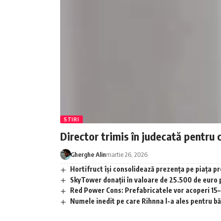
STIRI
Director trimis în judecată pentru 
Gherghe Alin
martie 26, 2026
Hortifruct își consolidează prezența pe piața 
SkyTower donații în valoare de 25.500 de euro
Red Power Cons: Prefabricatele vor acoperi 15–2
Numele inedit pe care Rihnna l-a ales pentru băia