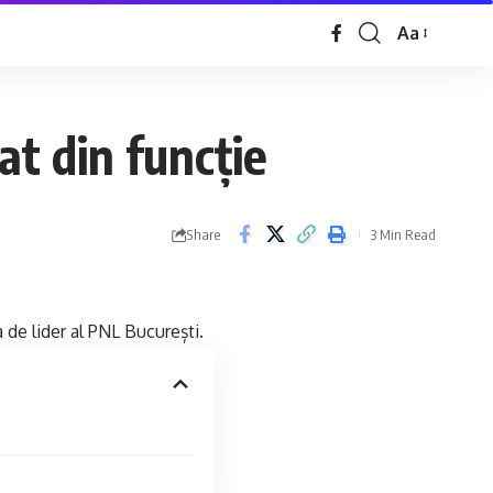
Aa
at din funcție
Share
3 Min Read
 de lider al PNL București.