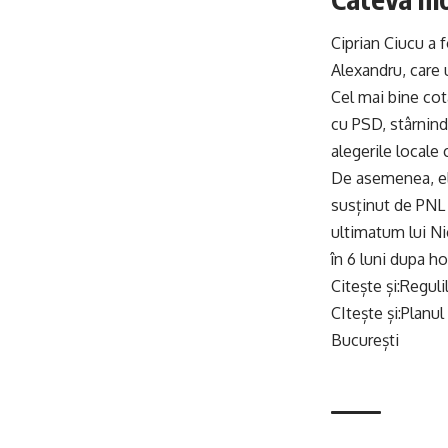
Ciprian Ciucu a 
Alexandru, care 
Cel mai bine cota
cu PSD, stârnind 
alegerile locale 
De asemenea, el 
susținut de PNL l
ultimatum lui Nic
în 6 luni dupa h
Citește și:
Reguli
CItește și:
Planul
București