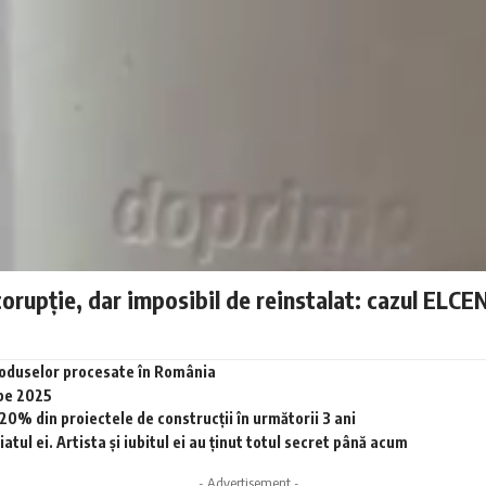
corupție, dar imposibil de reinstalat: cazul ELCE
produselor procesate în România
 pe 2025
0% din proiectele de construcții în următorii 3 ani
tul ei. Artista și iubitul ei au ținut totul secret până acum
- Advertisement -