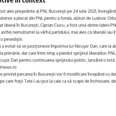
fost ales președinte al PNL București pe 24 iulie 2021, învingând
ulterior a plecat din PNL pentru a fonda, alături de Ludovic Orb
t liberal în București, Ciprian Ciucu, a fost unul dintre liderii P
astfel nemultumiri la vârful partidului, mai ales că liberalii iau 
cu pesediștii.
a evitat să se poziționeze împotriva lui Nicușor Dan, care la al
a primărie, dar care între timp a pierdut sprijinul liberalilor. PNL
ușor Dan pentru continuarea sprijinului politic, lansând o listă 
otnews.ro
le privind parcarea în București vor fi modificate începând cu da
 pe care frații Tate l-au pus la cale ca să scape de închisoare, d