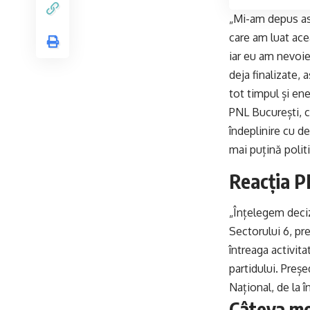
„Mi-am depus ast
care am luat ace
iar eu am nevoi
deja finalizate, 
tot timpul și en
PNL București, c
îndeplinire cu de
mai puțină polit
Reacția PN
„Înțelegem deciz
Sectorului 6, pr
întreaga activit
partidului. Preș
Național, de la î
Câteva mo