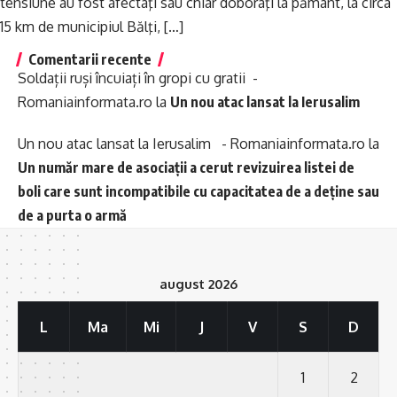
tensiune au fost afectaţi sau chiar doborâţi la pământ, la circa
15 km de municipiul Bălţi, […]
Comentarii recente
Soldații ruși încuiați în gropi cu gratii -
Romaniainformata.ro
la
Un nou atac lansat la Ierusalim
Un nou atac lansat la Ierusalim - Romaniainformata.ro
la
Un număr mare de asociații a cerut revizuirea listei de
boli care sunt incompatibile cu capacitatea de a deține sau
de a purta o armă
august 2026
L
Ma
Mi
J
V
S
D
1
2