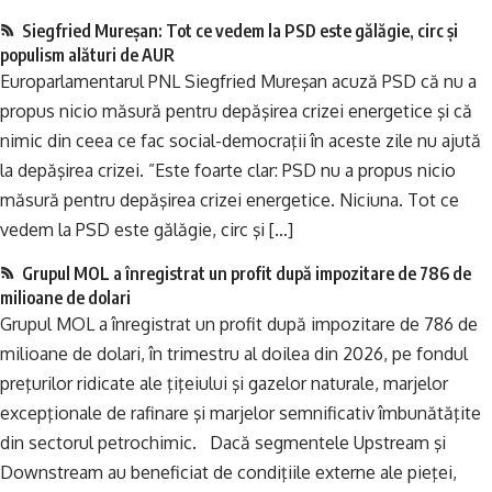
Siegfried Mureşan: Tot ce vedem la PSD este gălăgie, circ şi
populism alături de AUR
Europarlamentarul PNL Siegfried Mureşan acuză PSD că nu a
propus nicio măsură pentru depăşirea crizei energetice şi că
nimic din ceea ce fac social-democraţii în aceste zile nu ajută
la depăşirea crizei. ”Este foarte clar: PSD nu a propus nicio
măsură pentru depăşirea crizei energetice. Niciuna. Tot ce
vedem la PSD este gălăgie, circ şi […]
Grupul MOL a înregistrat un profit după impozitare de 786 de
milioane de dolari
Grupul MOL a înregistrat un profit după impozitare de 786 de
milioane de dolari, în trimestru al doilea din 2026, pe fondul
preţurilor ridicate ale ţiţeiului şi gazelor naturale, marjelor
excepţionale de rafinare şi marjelor semnificativ îmbunătăţite
din sectorul petrochimic. Dacă segmentele Upstream şi
Downstream au beneficiat de condiţiile externe ale pieţei,