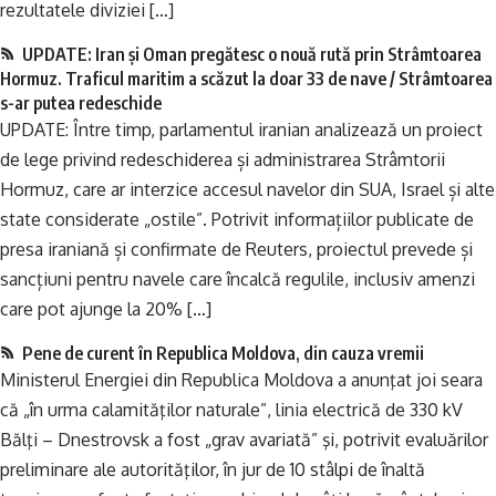
rezultatele diviziei […]
UPDATE: Iran și Oman pregătesc o nouă rută prin Strâmtoarea
Hormuz. Traficul maritim a scăzut la doar 33 de nave / Strâmtoarea
s-ar putea redeschide
UPDATE: Între timp, parlamentul iranian analizează un proiect
de lege privind redeschiderea și administrarea Strâmtorii
Hormuz, care ar interzice accesul navelor din SUA, Israel și alte
state considerate „ostile”. Potrivit informațiilor publicate de
presa iraniană și confirmate de Reuters, proiectul prevede și
sancțiuni pentru navele care încalcă regulile, inclusiv amenzi
care pot ajunge la 20% […]
Pene de curent în Republica Moldova, din cauza vremii
Ministerul Energiei din Republica Moldova a anunţat joi seara
că „în urma calamităţilor naturale”, linia electrică de 330 kV
Bălţi – Dnestrovsk a fost „grav avariată” şi, potrivit evaluărilor
preliminare ale autorităţilor, în jur de 10 stâlpi de înaltă