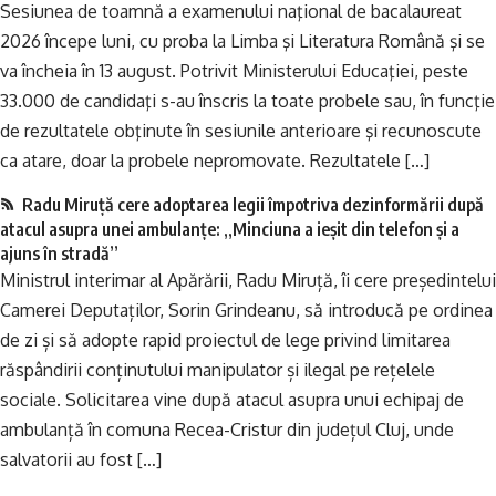
Sesiunea de toamnă a examenului naţional de bacalaureat
2026 începe luni, cu proba la Limba şi Literatura Română şi se
va încheia în 13 august. Potrivit Ministerului Educaţiei, peste
33.000 de candidaţi s-au înscris la toate probele sau, în funcţie
de rezultatele obţinute în sesiunile anterioare şi recunoscute
ca atare, doar la probele nepromovate. Rezultatele […]
Radu Miruță cere adoptarea legii împotriva dezinformării după
atacul asupra unei ambulanțe: „Minciuna a ieșit din telefon și a
ajuns în stradă”
Ministrul interimar al Apărării, Radu Miruță, îi cere președintelui
Camerei Deputaților, Sorin Grindeanu, să introducă pe ordinea
de zi și să adopte rapid proiectul de lege privind limitarea
răspândirii conținutului manipulator și ilegal pe rețelele
sociale. Solicitarea vine după atacul asupra unui echipaj de
ambulanță în comuna Recea-Cristur din județul Cluj, unde
salvatorii au fost […]