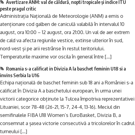
Avertizare ANM: val de căldură, nopti tropicale și indice ITU
peste pragul critic
Administrația Națională de Meteorologie (ANM) a emis o
atenționare cod galben de caniculă valabilă în intervalul 10
august, ora 10:00 – 12 august, ora 21:00. Un val de aer extrem
de cald va afecta regiunile vestice, extinse ulterior în sud,
nord-vest și pe arii restrânse în restul teritoriului.
Temperaturile maxime vor oscila în general între […]
Romania s-a calificat in Divizia A la baschet feminin U18 si a
invins Serbia la U16
Echipa națională de baschet feminin sub 18 ani a României s-a
calificat în Divizia A a baschetului european, în urma unei
victorii categorice obținute la Tulcea împotriva reprezentativei
Lituaniei, scor 78-48 (26-21, 15-7, 24-4, 13-16). Meciul din
semifinalele FIBA U18 Women’s EuroBasket, Divizia B, a
consemnat a șasea victorie consecutivă a tricolorelor în cadrul
turneului […]