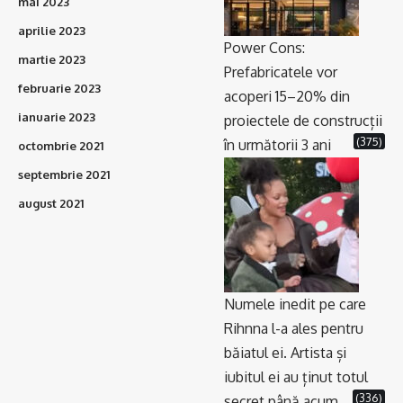
mai 2023
aprilie 2023
Power Cons:
martie 2023
Prefabricatele vor
februarie 2023
acoperi 15–20% din
ianuarie 2023
proiectele de construcții
(375)
în următorii 3 ani
octombrie 2021
septembrie 2021
august 2021
Numele inedit pe care
Rihnna l-a ales pentru
băiatul ei. Artista și
iubitul ei au ținut totul
(336)
secret până acum