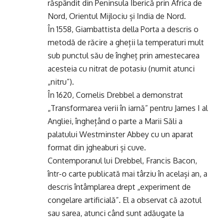
răspândit din Peninsula Iberică prin Africa de
Nord, Orientul Mijlociu și India de Nord.
În 1558, Giambattista della Porta a descris o
metodă de răcire a gheții la temperaturi mult
sub punctul său de îngheț prin amestecarea
acesteia cu nitrat de potasiu (numit atunci
„nitru”).
În 1620, Cornelis Drebbel a demonstrat
„Transformarea verii în iarnă” pentru James I al
Angliei, înghețând o parte a Marii Săli a
palatului Westminster Abbey cu un aparat
format din jgheaburi și cuve.
Contemporanul lui Drebbel, Francis Bacon,
într-o carte publicată mai târziu în același an, a
descris întâmplarea drept „experiment de
congelare artificială”. El a observat că azotul
sau sarea, atunci când sunt adăugate la