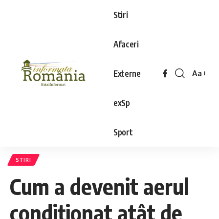
Stiri
Afaceri
Externe
Aa
exSp
Sport
STIRI
Cum a devenit aerul
condiționat atât de