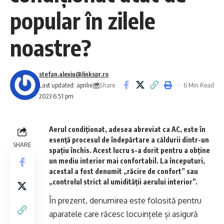
popular în zilele
noastre?
stefan.alexiu@linkspr.ro
Share
Last updated: aprilie 8,
6 Min Read
2023 6:51 pm
Aerul condiționat, adesea abreviat ca AC, este în
esență procesul de îndepărtare a căldurii dintr-un
SHARE
spațiu închis. Acest lucru s-a dorit pentru a obține
un mediu interior mai confortabil. La începuturi,
acestal a fost denumit „răcire de confort” sau
„controlul strict al umidității aerului interior”.
În prezent, denumirea este folosită pentru
aparatele care răcesc locuințele și asigură