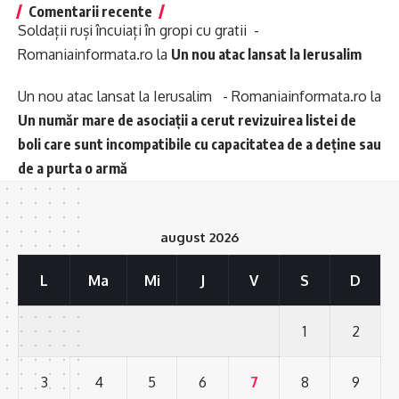
Comentarii recente
Soldații ruși încuiați în gropi cu gratii -
Romaniainformata.ro
la
Un nou atac lansat la Ierusalim
Un nou atac lansat la Ierusalim - Romaniainformata.ro
la
Un număr mare de asociații a cerut revizuirea listei de
boli care sunt incompatibile cu capacitatea de a deține sau
de a purta o armă
august 2026
L
Ma
Mi
J
V
S
D
1
2
3
4
5
6
7
8
9