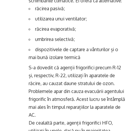
schimbările climatice. Ei oferă ca alternative:
răcirea pasivă;
utilizarea unui ventilator;
răcirea evaporativă;
umbrirea selectivă;
dispozitivele de captare a vânturilor și o
mai bună izolare termică
S-a dovedit că agenții frigorifici precum R-12
și, respectiv, R-22, utilizați în aparatele de
răcire, au cauzat daune stratului de ozon.
Problemele apar din cauza evacuării agentului
frigorific în atmosferă. Acest lucru se întâmplă
mai ales în timpul reparațiilor la aparatele de
AC.
De cealaltă parte, agenții frigorifici HFO,
utilizați în unele, dacă nu în majoritatea