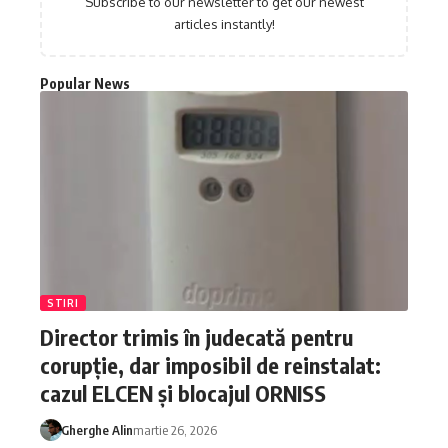
Subscribe to our newsletter to get our newest
articles instantly!
Popular News
STIRI
Director trimis în judecată pentru
corupție, dar imposibil de reinstalat:
cazul ELCEN și blocajul ORNISS
Gherghe Alin
martie 26, 2026