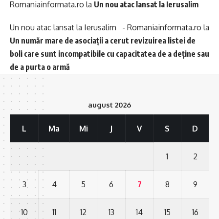
Romaniainformata.ro
la
Un nou atac lansat la Ierusalim
Un nou atac lansat la Ierusalim - Romaniainformata.ro
la
Un număr mare de asociații a cerut revizuirea listei de
boli care sunt incompatibile cu capacitatea de a deține sau
de a purta o armă
august 2026
L
Ma
Mi
J
V
S
D
1
2
3
4
5
6
7
8
9
10
11
12
13
14
15
16