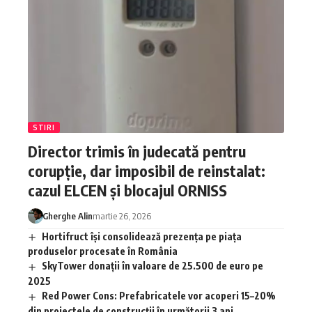
STIRI
Director trimis în judecată pentru
corupție, dar imposibil de reinstalat:
cazul ELCEN și blocajul ORNISS
Gherghe Alin
martie 26, 2026
Hortifruct își consolidează prezența pe piața
produselor procesate în România
SkyTower donații în valoare de 25.500 de euro pe
2025
Red Power Cons: Prefabricatele vor acoperi 15–20%
din proiectele de construcții în următorii 3 ani