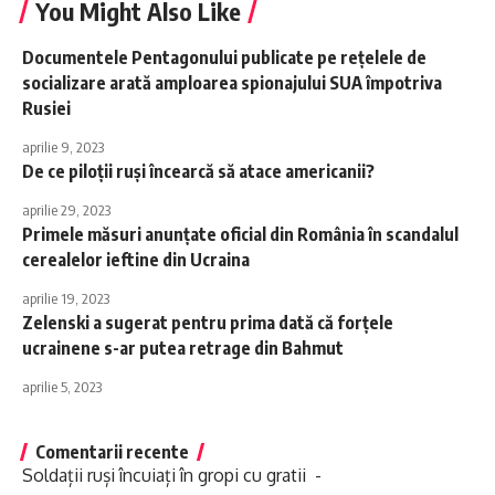
You Might Also Like
Documentele Pentagonului publicate pe rețelele de
socializare arată amploarea spionajului SUA împotriva
Rusiei
aprilie 9, 2023
De ce piloții ruși încearcă să atace americanii?
aprilie 29, 2023
Primele măsuri anunțate oficial din România în scandalul
cerealelor ieftine din Ucraina
aprilie 19, 2023
Zelenski a sugerat pentru prima dată că forțele
ucrainene s-ar putea retrage din Bahmut
aprilie 5, 2023
Comentarii recente
Soldații ruși încuiați în gropi cu gratii -