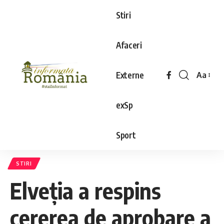
Stiri
Afaceri
Externe
Aa
exSp
Sport
STIRI
Elveția a respins
cererea de aprobare a