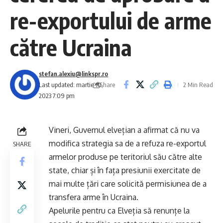
re-exportului de arme
către Ucraina
stefan.alexiu@linkspr.ro
Share
Last updated: martie 10,
2 Min Read
2023 7:09 pm
Vineri, Guvernul elvețian a afirmat că nu va
modifica strategia sa de a refuza re-exportul
SHARE
armelor produse pe teritoriul său către alte
state, chiar și în fața presiunii exercitate de
mai multe țări care solicită permisiunea de a
transfera arme în Ucraina.
Apelurile pentru ca Elveția să renunțe la