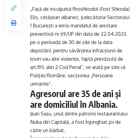
„Faţă de inculpatul Rroshkodol (fost Shkoda)
Elis, cetăţean albanez, Judecătoria Sectorului
1 Bucureşti a emis mandatul de arestare
preventivă nr 69/UP din data de 22.04.2023,
pe o perioadă de 30 de zile de la data
depistării, pentru săvârşirea infracţiunii de
loviri sau alte violenţe, faptă prevăzută de
art.193, alin 2 Cod Penal”, se arată pe site-ul
Poliţiei Române, secţiunea „Persoane
urmărite”.
Agresorul are 35 de ani şi
are domiciliul în Albania.
Jean Sasu, unul dintre patronii restaurantului
Nuba din Capitală, a fost înjunghiat joi de
către un bărbat.