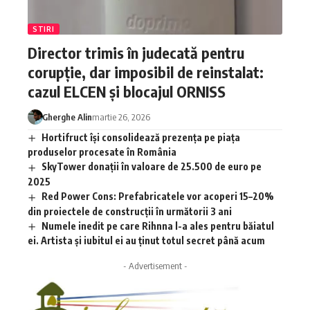
STIRI
Director trimis în judecată pentru
corupție, dar imposibil de reinstalat:
cazul ELCEN și blocajul ORNISS
Gherghe Alin
martie 26, 2026
Hortifruct își consolidează prezența pe piața
produselor procesate în România
SkyTower donații în valoare de 25.500 de euro pe
2025
Red Power Cons: Prefabricatele vor acoperi 15–20%
din proiectele de construcții în următorii 3 ani
Numele inedit pe care Rihnna l-a ales pentru băiatul
ei. Artista și iubitul ei au ținut totul secret până acum
- Advertisement -