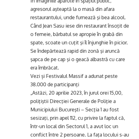
În imaginile apărute în spaţiul public,
agresorul aşteaptă la o masă din afara
restaurantului, unde fumează şi bea alcool.
Când Jean Sasu iese din restaurant însoţit de
o femeie, bărbatul se apropie în grabă din
spate, scoate un cuţit şi îl înjunghie în picior.
Se îndepărtează rapid din zonă şi aruncă
şapca de pe cap şi o geacă albastră cu care
era îmbrăcat.
Vezi și
Festivalul Massif a adunat peste
38.000 de participanţi
„Astăzi, 20 aprilie 2023, în jurul orei 15,00,
poliţiştii Direcţiei Generale de Poliţie a
Municipiului Bucureşti – Secţia 1 au fost
sesizaţi, prin apel 112, cu privire la faptul că,
într-un local din Sectorul 1, a avut loc un
conflict între 2 persoane. La faţa locului s-au