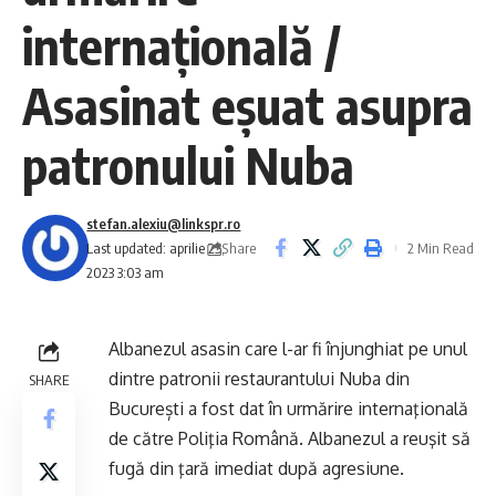
internaţională /
Asasinat eșuat asupra
patronului Nuba
stefan.alexiu@linkspr.ro
Share
Last updated: aprilie 25,
2 Min Read
2023 3:03 am
Albanezul asasin care l-ar fi înjunghiat pe unul
dintre patronii restaurantului Nuba din
SHARE
București a fost dat în urmărire internaţională
de către Poliţia Română. Albanezul a reuşit să
fugă din ţară imediat după agresiune.