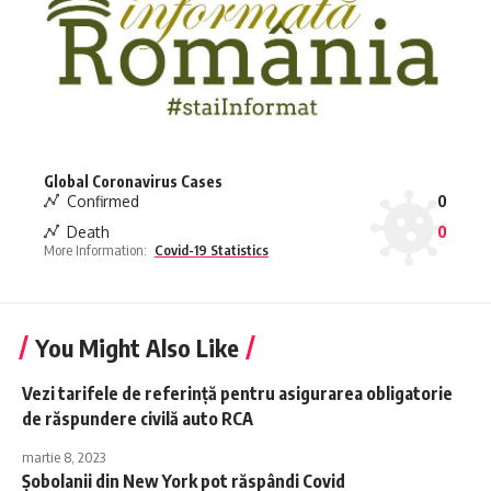
Global Coronavirus Cases
Confirmed
0
Death
0
More Information:
Covid-19 Statistics
You Might Also Like
Vezi tarifele de referință pentru asigurarea obligatorie
de răspundere civilă auto RCA
martie 8, 2023
Șobolanii din New York pot răspândi Covid