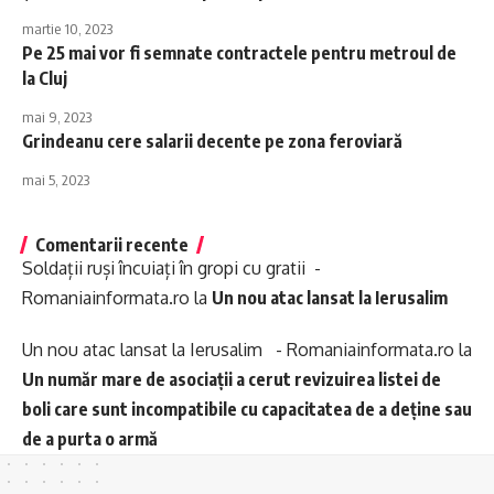
martie 10, 2023
Pe 25 mai vor fi semnate contractele pentru metroul de
la Cluj
mai 9, 2023
Grindeanu cere salarii decente pe zona feroviară
mai 5, 2023
Comentarii recente
Soldații ruși încuiați în gropi cu gratii -
Romaniainformata.ro
la
Un nou atac lansat la Ierusalim
Un nou atac lansat la Ierusalim - Romaniainformata.ro
la
Un număr mare de asociații a cerut revizuirea listei de
boli care sunt incompatibile cu capacitatea de a deține sau
de a purta o armă