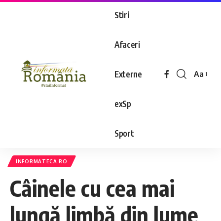
Stiri
Afaceri
Externe
Aa
exSp
Sport
INFORMATECA.RO
Câinele cu cea mai
lungă limbă din lume