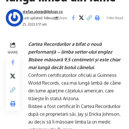
stefan.alexiu@linkspr.ro
Share
Last updated: februarie
1 Min Read
25, 2023 3:17 am
Cartea Recordurilor a bifat o nouă
performanță – limba setter-ului englez
SHARE
Bisbee măsoară 9,5 centimetri și este chiar
mai lungă decât botul câinelui.
Conform certificatorilor oficiali ai Guinness
World Records, cea mai lungă limbă de câine
din lume aparține cățelului american, care
trăiește în statul Arizona.
Bisbee a fost certificat în Cartea Recordurilor
după ce proprietarii săi, Jay și Ericka Johnson,
au decis să îi măsoare limba la un medic