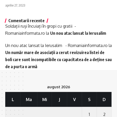
aprilie 27, 2023
Comentarii recente
Soldații ruși încuiați în gropi cu gratii -
Romaniainformata.ro
la
Un nou atac lansat la Ierusalim
Un nou atac lansat la Ierusalim - Romaniainformata.ro
la
Un număr mare de asociații a cerut revizuirea listei de
boli care sunt incompatibile cu capacitatea de a deține sau
de a purta o armă
august 2026
L
Ma
Mi
J
V
S
D
1
2