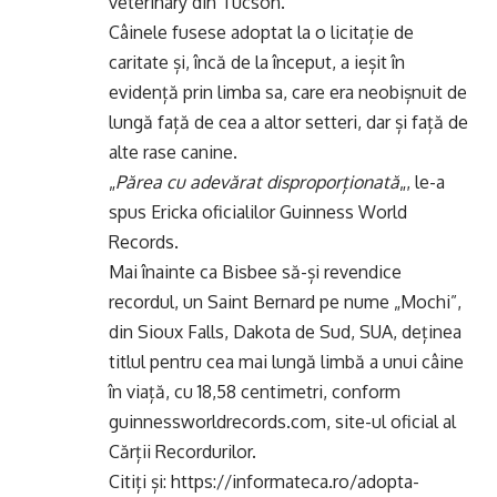
veterinary din Tucson.
Câinele fusese adoptat la o licitație de
caritate și, încă de la început, a ieșit în
evidență prin limba sa, care era neobișnuit de
lungă față de cea a altor setteri, dar și față de
alte rase canine.
„
Părea cu adevărat disproporționată
„, le-a
spus Ericka oficialilor Guinness World
Records.
Mai înainte ca Bisbee să-și revendice
recordul, un Saint Bernard pe nume „Mochi”,
din Sioux Falls, Dakota de Sud, SUA, deținea
titlul pentru cea mai lungă limbă a unui câine
în viață, cu 18,58 centimetri, conform
guinnessworldrecords.com, site-ul oficial al
Cărții Recordurilor.
Citiți și:
https://informateca.ro/adopta-