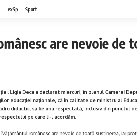
e
exSp
Sport
omânesc are nevoie de t
ţiei, Ligia Deca a declarat miercuri, în plenul Camerei Dep
ilor educaţiei naţionale, că în calitate de ministru al Educa
adru didactic, să fie una respectată, inclusiv din punctul de
i respectului pe care li-l acordăm
.
 îvăţământul românesc are nevoie de toată susţinerea, iar prote