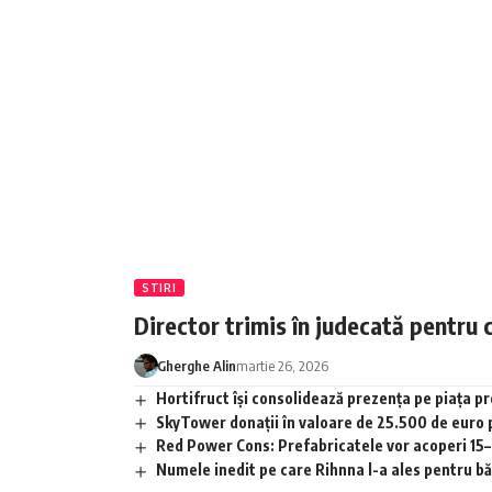
STIRI
Director trimis în judecată pentru 
Gherghe Alin
martie 26, 2026
Hortifruct își consolidează prezența pe piața 
SkyTower donații în valoare de 25.500 de euro
Red Power Cons: Prefabricatele vor acoperi 15–2
Numele inedit pe care Rihnna l-a ales pentru băia