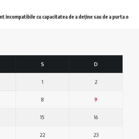
unt incompatibile cu capacitatea de a deține sau de a purta o
S
D
1
2
8
9
15
16
22
23