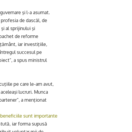
 guvernare şi l-a asumat.
a profesia de dascăl, de
i al sprijinului şi
n pachet de reforme
ământ, iar investiţiile,
 întregul succesul pe
oiect”, a spus ministrul
cuţiile pe care le-am avut,
 aceleaşi lucruri. Munca
 partener”, a menţionat
 beneficiile sunt importante
ătută, iar forma supusă
ribuit voluntar mii de