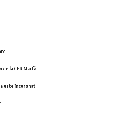
ard
o de la CFR Marfă
lea este încoronat
r