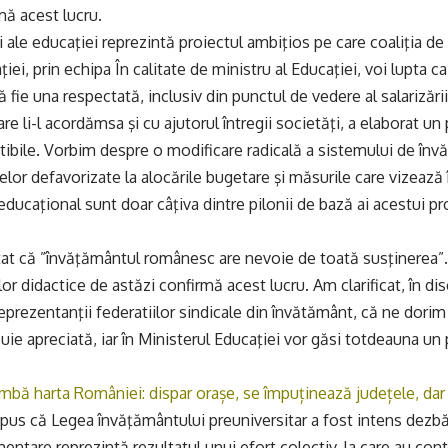
mă acest lucru.
i ale educaţiei reprezintă proiectul ambiţios pe care coaliţia de
iei, prin echipa În calitate de ministru al Educaţiei, voi lupta c
ă fie una respectată, inclusiv din punctul de vedere al salarizării ş
re li-l acordămsa şi cu ajutorul întregii societăţi, a elaborat u
tibile. Vorbim despre o modificare radicală a sistemului de învăţ
nelor defavorizate la alocările bugetare şi măsurile care vizează
educaţional sunt doar câţiva dintre pilonii de bază ai acestui pr
tat că ”învăţământul românesc are nevoie de toată susţinerea”.
or didactice de astăzi confirmă acest lucru. Am clarificat, în dis
 reprezentanţii federatiilor sindicale din învătământ, că ne dorim
buie apreciată, iar în Ministerul Educaţiei vor găsi totdeauna un
mbă harta României: dispar orașe, se împuținează județele, dar
spus că Legea învăţământului preuniversitar a fost intens dezb
entare reprezintă rezultatul unui efort colectiv, la care au cont