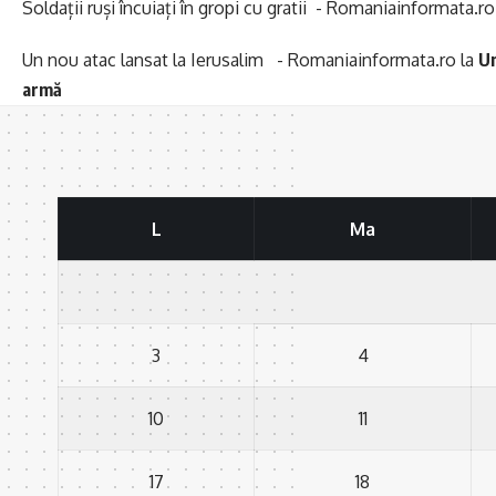
Soldații ruși încuiați în gropi cu gratii - Romaniainformata.ro
Un nou atac lansat la Ierusalim - Romaniainformata.ro
la
Un
armă
L
Ma
3
4
10
11
17
18