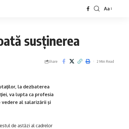
Aa
oată susţinerea
Share
2 Min Read
utaţilor, la dezbaterea
ţiei, va lupta ca profesia
 vedere al salarizării şi
stul de astăzi al cadrelor