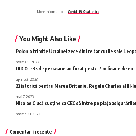
More Information:
Covid-19 Statistics
You Might Also Like
Polonia trimite Ucrainei zece dintre tancurile sale Leop
martie 8, 2023
DIICOT: 35 de persoane au furat peste 7 milioane de eur
aprilie 2, 2023
Zi istorică pentru Marea Britanie. Regele Charles al III-
mai 7, 2023
Nicolae Ciucă susţine ca CEC să intre pe piaţa asigurărilo
martie 23, 2023
Comentarii recente