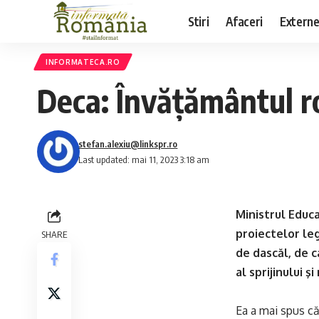
Stiri
Afaceri
Extern
INFORMATECA.RO
Deca: Învăţământul r
stefan.alexiu@linkspr.ro
Last updated: mai 11, 2023 3:18 am
Ministrul Educa
proiectelor leg
SHARE
de dascăl, de c
al sprijinului ş
Ea a mai spus că