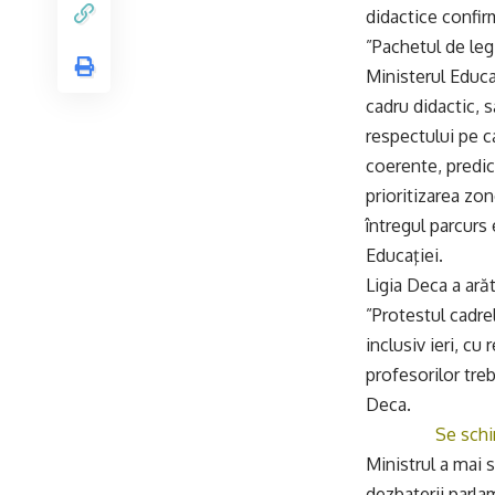
didactice confir
”Pachetul de leg
Ministerul Educaţ
cadru didactic, s
respectului pe ca
coerente, predic
prioritizarea zo
întregul parcurs 
Educaţiei.
Ligia Deca a ară
”Protestul cadrel
inclusiv ieri, cu
profesorilor tre
Deca.
Se schi
Ministrul a mai 
dezbaterii parlam