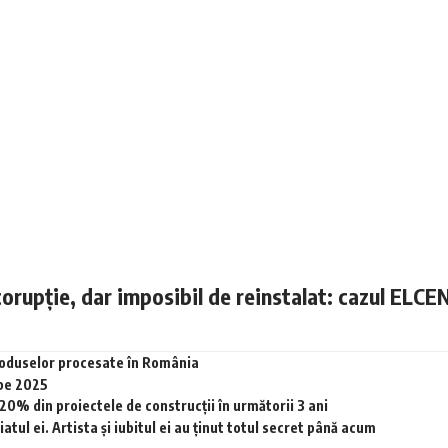
corupție, dar imposibil de reinstalat: cazul ELCE
produselor procesate în România
 pe 2025
0% din proiectele de construcții în următorii 3 ani
tul ei. Artista și iubitul ei au ținut totul secret până acum