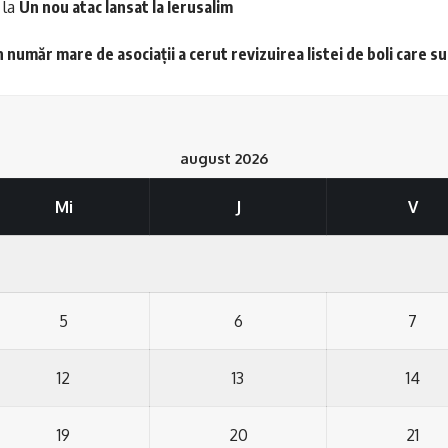
la
Un nou atac lansat la Ierusalim
 număr mare de asociații a cerut revizuirea listei de boli care s
august 2026
Mi
J
V
5
6
7
12
13
14
19
20
21