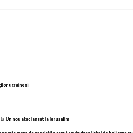
ilor ucraineni
la
Un nou atac lansat la Ierusalim
 număr mare de asociații a cerut revizuirea listei de boli care s