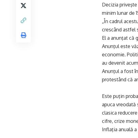
Decizia priveşte
minim lunar de 1
„În cadrul acest
crescând astfel s
El a anunţat că g
Anunţul este văz
economie. Politi
au devenit acum n
Anunţul a fost în
protestând că an
Este puţin proba
apuca vreodată s
clasica reducere 
cifre, crize monet
Inflaţia anuală a