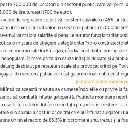
 peste 700.000 de lucrători din sectorul public, care vor primi 
5.000 de lire turceşti (700 de euro).
ui acord de negociere colectivă, creştem salariile cu 45%, inclus
alariul minim al lucrătorilor din sectorul public la 15.000 de lire
uvernul va majora salariile şi pensiile tuturor funcţionarilor publ
ut ca o mişcare de atragere a alegătorilor într-o cursă elector
cile economice ale lui Erdoğan, cândva unul dintre principalele
epopulare, în mare parte din cauza inflaţiei ridicate şi a prăbuşir
delung dezbătut pe reţelele socale şi a provocat critici pe Twitte
gajaţii din sectorul public vor câştiga acum mai mult decât ingin
Jumătate dintre români nu
bil însă ca această măsură să calmeze îndoielile cu privire la f
erios să combată inflaţia galopantă. Politicile monetare neor
a drastică a ratelor dobânzilor în faţa preţurilor în creştere – au
are şi o spirală a costurilor de trai care au înfuriat alegătorii tur
 atins un nivel record de 85,5% în octombrie anul trecut şi a fos