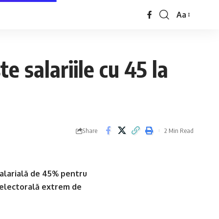
Aa
e salariile cu 45 la
Share
2 Min Read
salarială de 45% pentru
a electorală extrem de