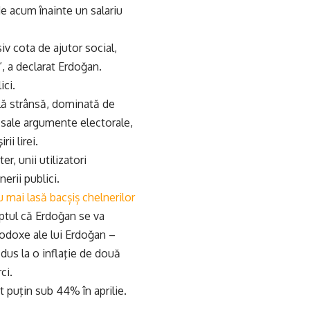
de acum înainte un salariu
iv cota de ajutor social,
”, a declarat Erdoğan.
ici.
ală strânsă, dominată de
 sale argumente electorale,
ii lirei.
r, unii utilizatori
erii publici.
 mai lasă bacșiș chelnerilor
aptul că Erdoğan se va
todoxe ale lui Erdoğan –
 dus la o inflaţie de două
ci.
t puţin sub 44% în aprilie.