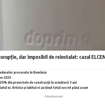
corupție, dar imposibil de reinstalat: cazul ELCE
produselor procesate în România
 pe 2025
0% din proiectele de construcții în următorii 3 ani
tul ei. Artista și iubitul ei au ținut totul secret până acum
- Advertisement -