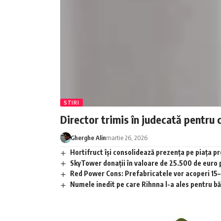
STIRI
Director trimis în judecată pentru 
Gherghe Alin
martie 26, 2026
Hortifruct își consolidează prezența pe piața 
SkyTower donații în valoare de 25.500 de euro
Red Power Cons: Prefabricatele vor acoperi 15–2
Numele inedit pe care Rihnna l-a ales pentru băia