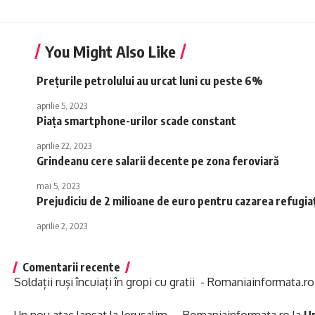
You Might Also Like
Preţurile petrolului au urcat luni cu peste 6%
aprilie 5, 2023
Piaţa smartphone-urilor scade constant
aprilie 22, 2023
Grindeanu cere salarii decente pe zona feroviară
mai 5, 2023
Prejudiciu de 2 milioane de euro pentru cazarea refugiaţ
aprilie 2, 2023
Comentarii recente
Soldații ruși încuiați în gropi cu gratii - Romaniainformata.ro
Un nou atac lansat la Ierusalim - Romaniainformata.ro
la
Un