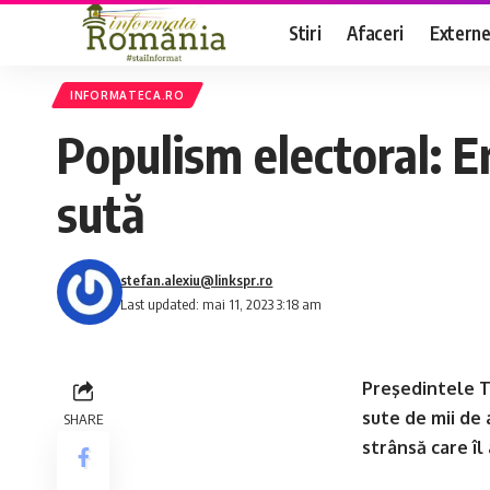
Stiri
Afaceri
Extern
INFORMATECA.RO
Populism electoral: Er
sută
stefan.alexiu@linkspr.ro
Last updated: mai 11, 2023 3:18 am
Preşedintele T
sute de mii de 
SHARE
strânsă care îl