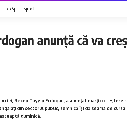
e
exSp
Sport
dogan anunţă că va creşt
urciei, Recep Tayyip Erdogan, a anunţat marţi o creştere 
angajaţi din sectorul public, semn că îşi dă seama de curs
 aşteaptă duminică.