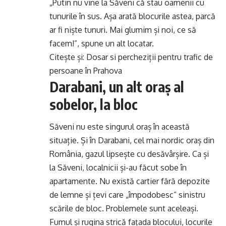
„Putin nu vine la Săveni că stau oamenii cu
tunurile în sus. Așa arată blocurile astea, parcă
ar fi niște tunuri. Mai glumim și noi, ce să
facem!”, spune un alt locatar.
Citește și:
Dosar si percheziții pentru trafic de
persoane în Prahova
Darabani, un alt oraș al
sobelor, la bloc
Săveni nu este singurul oraș în această
situație. Și în Darabani, cel mai nordic oraș din
România, gazul lipsește cu desăvârșire. Ca și
la Săveni, localnicii și-au făcut sobe în
apartamente. Nu există cartier fără depozite
de lemne și țevi care „împodobesc” sinistru
scările de bloc. Problemele sunt aceleași.
Fumul și rugina strică fațada blocului, locurile