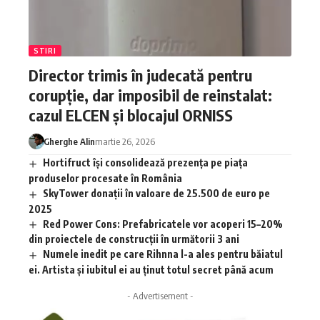
STIRI
Director trimis în judecată pentru
corupție, dar imposibil de reinstalat:
cazul ELCEN și blocajul ORNISS
Gherghe Alin
martie 26, 2026
Hortifruct își consolidează prezența pe piața
produselor procesate în România
SkyTower donații în valoare de 25.500 de euro pe
2025
Red Power Cons: Prefabricatele vor acoperi 15–20%
din proiectele de construcții în următorii 3 ani
Numele inedit pe care Rihnna l-a ales pentru băiatul
ei. Artista și iubitul ei au ținut totul secret până acum
- Advertisement -