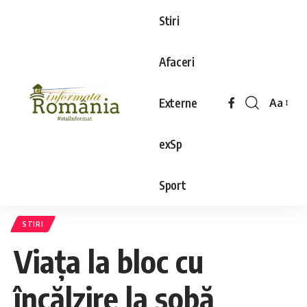
Stiri
Afaceri
Externe
Aa
exSp
Sport
STIRI
Viața la bloc cu
încălzire la sobă