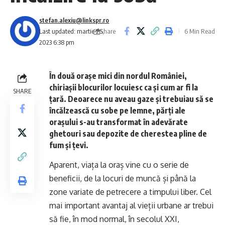
stefan.alexiu@linkspr.ro
Share
Last updated: martie 26,
6 Min Read
2023 6:38 pm
În două orașe mici din nordul României,
chiriașii blocurilor locuiesc ca și cum ar fi la
SHARE
țară. Deoarece nu aveau gaze și trebuiau să se
încălzească cu sobe pe lemne, părți ale
orașului s-au transformat în adevărate
ghetouri sau depozite de cherestea pline de
fum și țevi.
Aparent, viața la oraș vine cu o serie de
beneficii, de la locuri de muncă și până la
zone variate de petrecere a timpului liber. Cel
mai important avantaj al vieții urbane ar trebui
să fie, în mod normal, în secolul XXI,