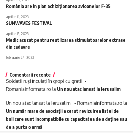
România are în plan achiziționarea avioanelor F-35
aprilie 11, 2023
SUNWAVES FESTIVAL
aprilie 13, 2023
Medic acuzat pentru reutlizarea stimulatoarelor extrase
din cadavre
februarie 24, 2023
Comentarii recente
Soldații ruși încuiați în gropi cu gratii -
Romaniainformata.ro
la
Un nou atac lansat la Ierusalim
Un nou atac lansat la Ierusalim - Romaniainformata.ro
la
Un număr mare de asociații a cerut revizuirea listei de
boli care sunt incompatibile cu capacitatea de a deține sau
de a purta o armă