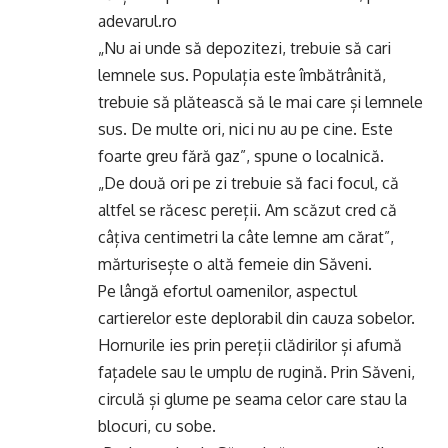
adevarul.ro
„Nu ai unde să depozitezi, trebuie să cari
lemnele sus. Populația este îmbătrânită,
trebuie să plătească să le mai care și lemnele
sus. De multe ori, nici nu au pe cine. Este
foarte greu fără gaz”, spune o localnică.
„De două ori pe zi trebuie să faci focul, că
altfel se răcesc pereții. Am scăzut cred că
câțiva centimetri la câte lemne am cărat”,
mărturisește o altă femeie din Săveni.
Pe lângă efortul oamenilor, aspectul
cartierelor este deplorabil din cauza sobelor.
Hornurile ies prin pereții clădirilor și afumă
fațadele sau le umplu de rugină. Prin Săveni,
circulă și glume pe seama celor care stau la
blocuri, cu sobe.