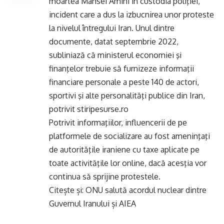
moartea Mahsei Amini in custodia poliţiei,
incident care a dus la izbucnirea unor proteste
la nivelul întregului Iran. Unul dintre
documente, datat septembrie 2022,
subliniază că ministerul economiei şi
finanţelor trebuie să furnizeze informaţii
financiare personale a peste 140 de actori,
sportivi şi alte personalităţi publice din Iran,
potrivit stiripesurse.ro
Potrivit informaţiilor, influencerii de pe
platformele de socializare au fost ameninţaţi
de autorităţile iraniene cu taxe aplicate pe
toate activităţile lor online, dacă acesţia vor
continua să sprijine protestele.
Citește și:
ONU salută acordul nuclear dintre
Guvernul Iranului și AIEA