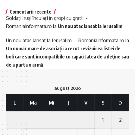
Comentarii recente
Soldații ruși încuiați în gropi cu gratii -
Romaniainformata.ro
la
Un nou atac lansat la Ierusalim
Un nou atac lansat la Ierusalim - Romaniainformata.ro
la
Un număr mare de asociații a cerut revizuirea listei de
boli care sunt incompatibile cu capacitatea de a deține sau
de a purta o armă
august 2026
L
Ma
Mi
J
V
S
D
1
2