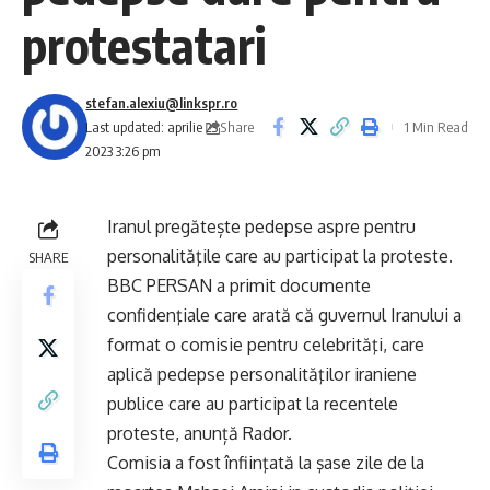
protestatari
stefan.alexiu@linkspr.ro
Share
Last updated: aprilie 23,
1 Min Read
2023 3:26 pm
Iranul pregătește pedepse aspre pentru
personalităţile care au participat la proteste.
SHARE
BBC PERSAN a primit documente
confidenţiale care arată că guvernul Iranului a
format o comisie pentru celebrităţi, care
aplică pedepse personalităţilor iraniene
publice care au participat la recentele
proteste, anunță Rador.
Comisia a fost înfiinţată la şase zile de la