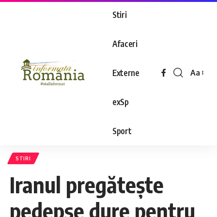
Stiri
Afaceri
Externe
Aa
exSp
Sport
STIRI
Iranul pregătește
pedepse dure pentru