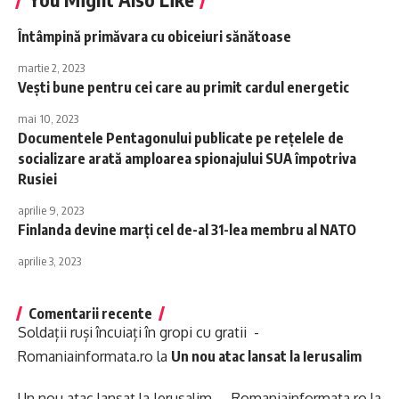
Întâmpină primăvara cu obiceiuri sănătoase
martie 2, 2023
Vești bune pentru cei care au primit cardul energetic
mai 10, 2023
Documentele Pentagonului publicate pe rețelele de
socializare arată amploarea spionajului SUA împotriva
Rusiei
aprilie 9, 2023
Finlanda devine marți cel de-al 31-lea membru al NATO
aprilie 3, 2023
Comentarii recente
Soldații ruși încuiați în gropi cu gratii -
Romaniainformata.ro
la
Un nou atac lansat la Ierusalim
Un nou atac lansat la Ierusalim - Romaniainformata.ro
la