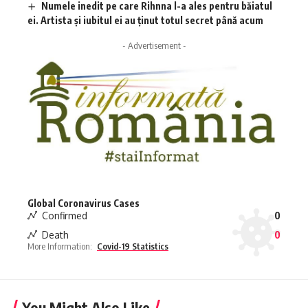
Numele inedit pe care Rihnna l-a ales pentru băiatul
ei. Artista și iubitul ei au ținut totul secret până acum
- Advertisement -
Global Coronavirus Cases
Confirmed
0
Death
0
More Information:
Covid-19 Statistics
You Might Also Like