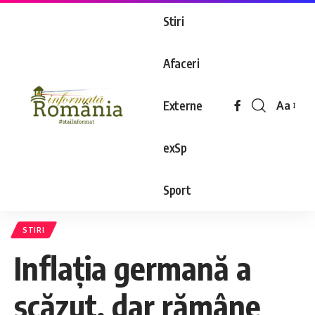
Stiri
Afaceri
Externe
Aa
exSp
Sport
STIRI
Inflația germană a
scăzut, dar rămâne