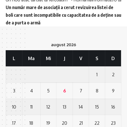
Un număr mare de asociații a cerut revizuirea listei de
boli care sunt incompatibile cu capacitatea de a deține sau
de a purta o armă
august 2026
L
Ma
Mi
J
V
S
D
1
2
3
4
5
6
7
8
9
10
11
12
13
14
15
16
17
18
19
20
21
22
23