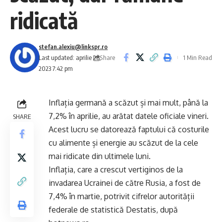
ridicată
stefan.alexiu@linkspr.ro
Share
Last updated: aprilie 28,
1 Min Read
2023 7:42 pm
Inflația germană a scăzut și mai mult, până la
7,2% în aprilie, au arătat datele oficiale vineri.
SHARE
Acest lucru se datorează faptului că costurile
cu alimente și energie au scăzut de la cele
mai ridicate din ultimele luni.
Inflația, care a crescut vertiginos de la
invadarea Ucrainei de către Rusia, a fost de
7,4% în martie, potrivit cifrelor autorității
federale de statistică Destatis, după