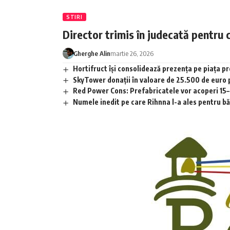
STIRI
Director trimis în judecată pentru 
Gherghe Alin
martie 26, 2026
Hortifruct își consolidează prezența pe piața 
SkyTower donații în valoare de 25.500 de euro
Red Power Cons: Prefabricatele vor acoperi 15–2
Numele inedit pe care Rihnna l-a ales pentru băia