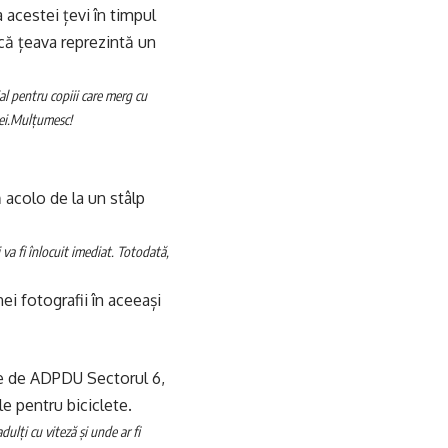
 acestei țevi în timpul
 că țeava reprezintă un
al pentru copiii care merg cu
i.
Mulțumesc!
 acolo de la un stâlp
va fi înlocuit imediat. Totodată,
ei fotografii în aceeași
te de ADPDU Sectorul 6,
e pentru biciclete.
dulți cu viteză și unde ar fi