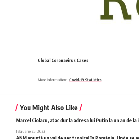
Global Coronavirus Cases
More Information:
Covid-19 Statistics
You Might Also Like
Marcel Ciolacu, atac dur la adresa lui Putin la un an de l
februarie 25, 2023
ANM anunță un val de aer tropical în România. Unde se 