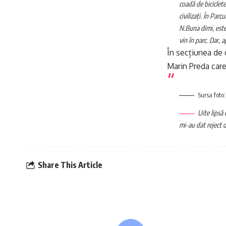
coadă de biciclete
civilizați. În Parc
N.
Buna dimi, este 
vin în parc. Dar, a
În secțiunea de 
Marin Preda care
Sursa foto
Uite lipsă
mi-au dat reject d
Share This Article