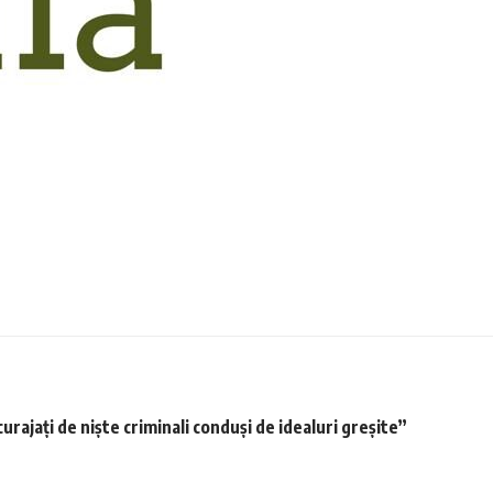
urajaţi de nişte criminali conduşi de idealuri greşite”