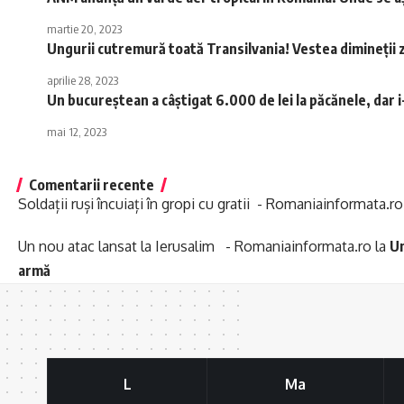
martie 20, 2023
Ungurii cutremură toată Transilvania! Vestea dimineții
aprilie 28, 2023
Un bucureștean a câștigat 6.000 de lei la păcănele, dar i-a
mai 12, 2023
Comentarii recente
Soldații ruși încuiați în gropi cu gratii - Romaniainformata.ro
Un nou atac lansat la Ierusalim - Romaniainformata.ro
la
Un
armă
L
Ma