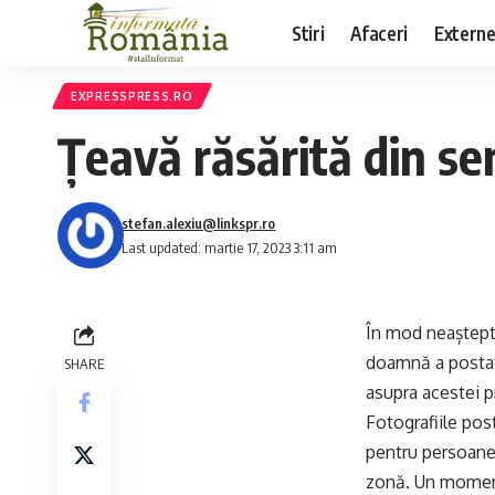
Stiri
Afaceri
Extern
EXPRESSPRESS.RO
Țeavă răsărită din se
stefan.alexiu@linkspr.ro
Last updated: martie 17, 2023 3:11 am
În mod neaștepta
doamnă a postat 
SHARE
asupra acestei p
Fotografiile pos
pentru persoanel
zonă. Un moment