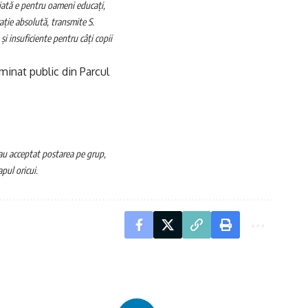
ată e pentru oameni educați,
izație absolută, transmite S.
și insuficiente pentru câți copii
uminat public din Parcul
au acceptat postarea pe grup,
pul oricui.