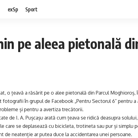
e
exSp
Sport
nin pe aleea pietonală d
t, o țeavă a răsărit pe o alee pietonală din Parcul Moghioroș, î
fotografii în grupul de Facebook „Pentru Sectorul 6” pentru a a
robleme și pentru a avertiza trecătorii.
tate de I. A. Pușcașu arată cum țeava se ridică deasupra solului
e care se deplasează cu bicicleta, trotineta sau pur și simplu p
 de neatenție ar putea duce la accidentarea unei persoane.