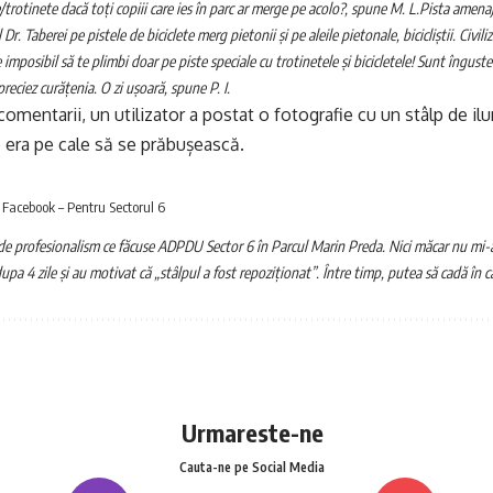
/trotinete dacă toți copiii care ies în parc ar merge pe acolo?, spune M. L.
Pista amenaj
ul Dr. Taberei pe pistele de biciclete merg pietonii și pe aleile pietonale, bicicliștii. Civil
imposibil să te plimbi doar pe piste speciale cu trotinetele și bicicletele! Sunt înguste 
preciez curățenia. O zi ușoară, spune P. I.
comentarii, un utilizator a postat o fotografie cu un stâlp de il
 era pe cale să se prăbușească.
: Facebook – Pentru Sectorul 6
 de profesionalism ce făcuse ADPDU Sector 6 în Parcul Marin Preda. Nici măcar nu mi-
upa 4 zile și au motivat că „stâlpul a fost repoziționat”. Între timp, putea să cadă în ca
Urmareste-ne
Cauta-ne pe Social Media