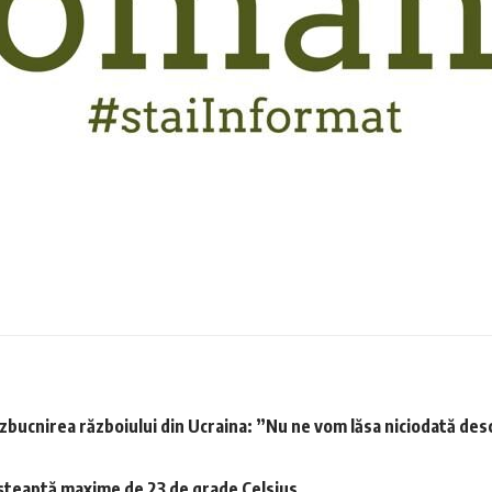
a izbucnirea războiului din Ucraina: ”Nu ne vom lăsa niciodată desc
așteaptă maxime de 23 de grade Celsius