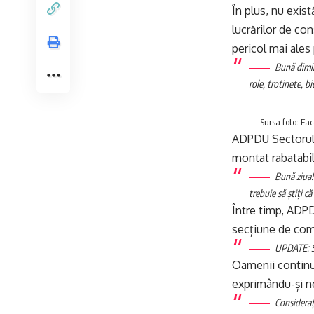
În plus, nu exist
lucrărilor de co
pericol mai ales 
Bună dimi
role, trotinete, b
Sursa foto: Fac
ADPDU Sectorul 6
montat rabatabil
Bună ziua!
trebuie să știți c
Între timp, ADPDU
secțiune de com
UPDATE: St
Oamenii continu
exprimându-și ne
Considerați