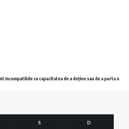
unt incompatibile cu capacitatea de a deține sau de a purta o
S
D