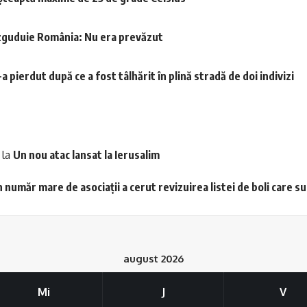
 zguduie România: Nu era prevăzut
 pierdut după ce a fost tâlhărit în plină stradă de doi indivizi
la
Un nou atac lansat la Ierusalim
 număr mare de asociații a cerut revizuirea listei de boli care s
august 2026
Mi
J
V