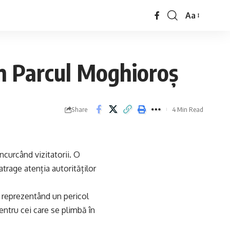
Aa
in Parcul Moghioroș
Share
4 Min Read
ncurcând vizitatorii. O
trage atenția autorităților
, reprezentând un pericol
entru cei care se plimbă în