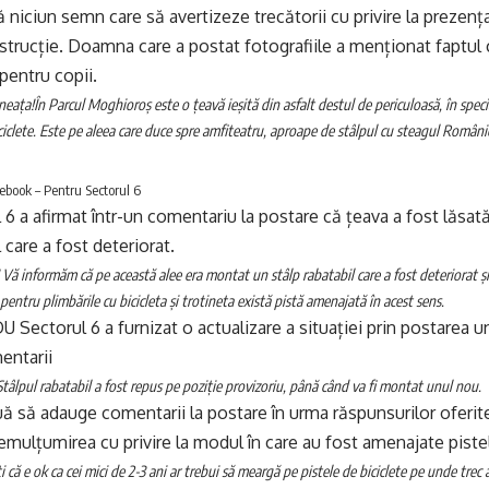
ă niciun semn care să avertizeze trecătorii cu privire la prezența
nstrucție. Doamna care a postat fotografiile a menționat faptul
pentru copii.
neața!
În Parcul Moghioroș este o țeavă ieșită din asfalt destul de periculoasă, în speci
iciclete. Este pe aleea care duce spre amfiteatru, aproape de stâlpul cu steagul Românie
ebook – Pentru Sectorul 6
 a afirmat într-un comentariu la postare că țeava a fost lăsată
 care a fost deteriorat.
 Vă informăm că pe această alee era montat un stâlp rabatabil care a fost deteriorat și 
ă pentru plimbările cu bicicleta și trotineta există pistă amenajată în acest sens.
 Sectorul 6 a furnizat o actualizare a situației prin postarea un
entarii
âlpul rabatabil a fost repus pe poziție provizoriu, până când va fi montat unul nou.
ă să adauge comentarii la postare în urma răspunsurilor oferi
mulțumirea cu privire la modul în care au fost amenajate pistel
 că e ok ca cei mici de 2-3 ani ar trebui să meargă pe pistele de biciclete pe unde trec a