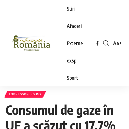
Stiri
Afaceri
Externe
Aa
exSp
Sport
EXPRESSPRESS.RO
Consumul de gaze în
UE a scăzut cu 17,7%