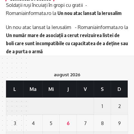
Soldații ruși încuiați în gropi cu gratii -
Romaniainformata.ro
la
Un nou atac lansat la Ierusalim
Un nou atac lansat la Ierusalim - Romaniainformata.ro
la
Un număr mare de asociații a cerut revizuirea listei de
boli care sunt incompatibile cu capacitatea de a deține sau
de a purta o armă
august 2026
L
Ma
Mi
J
V
S
D
1
2
3
4
5
6
7
8
9