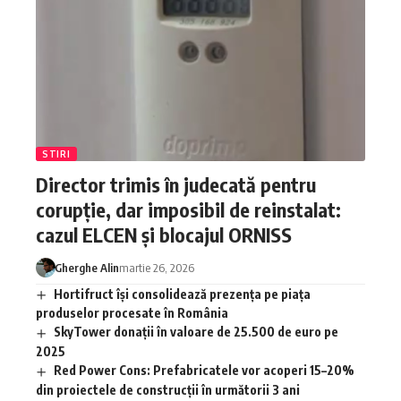
STIRI
Director trimis în judecată pentru
corupție, dar imposibil de reinstalat:
cazul ELCEN și blocajul ORNISS
Gherghe Alin
martie 26, 2026
Hortifruct își consolidează prezența pe piața
produselor procesate în România
SkyTower donații în valoare de 25.500 de euro pe
2025
Red Power Cons: Prefabricatele vor acoperi 15–20%
din proiectele de construcții în următorii 3 ani