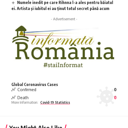
Numele inedit pe care Rihnna l-a ales pentru băiatul
ei. Artista și iubitul ei au ținut totul secret până acum
- Advertisement -
Global Coronavirus Cases
Confirmed
0
Death
0
More Information:
Covid-19 Statistics
You Might Also Like