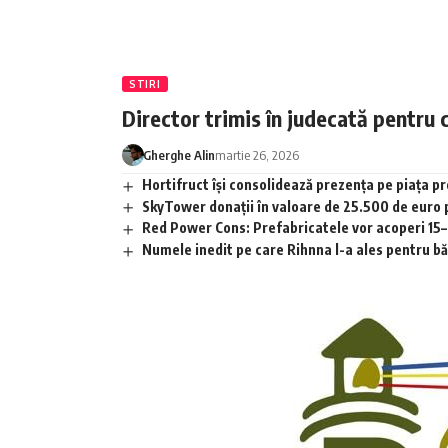
STIRI
Director trimis în judecată pentru 
Gherghe Alin
martie 26, 2026
Hortifruct își consolidează prezența pe piața 
SkyTower donații în valoare de 25.500 de euro
Red Power Cons: Prefabricatele vor acoperi 15–2
Numele inedit pe care Rihnna l-a ales pentru băia