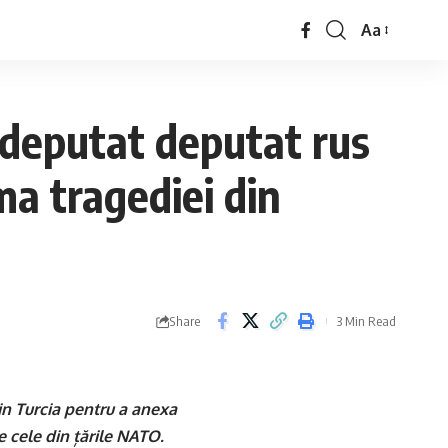
Aa
 deputat deputat rus
ma tragediei din
Share
3 Min Read
in Turcia pentru a anexa
pe cele din țările NATO.