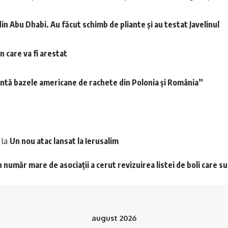
din Abu Dhabi. Au făcut schimb de pliante și au testat Javelinul
n care va fi arestat
intă bazele americane de rachete din Polonia şi România”
la
Un nou atac lansat la Ierusalim
 număr mare de asociații a cerut revizuirea listei de boli care s
august 2026