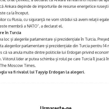
ă Ankara depinde de importurile de resurse energetice rusești ș
ste ca la început.
țiilor cu Rusia, cu siguranță ne vom strădui să avem relații egal
 este membră a NATO”, a declarat el.
re în Turcia
ea loc și alegerile parlamentare și prezidențiale în Turcia. Preș
data alegerilor parlamentare și prezidențiale din Turcia pentru 14
 că va anula multe dintre politicile lui Erdogan privind economia
. Viitorul lider ar putea schimba și rolul pe care Turcia îl joacă î
it The Moscow Times.
glu va fi rivalul lui Tayyip Erdogan la alegeri.
Urmareste-ne