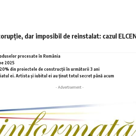
corupție, dar imposibil de reinstalat: cazul ELCE
produselor procesate în România
 pe 2025
0% din proiectele de construcții în următorii 3 ani
tul ei. Artista și iubitul ei au ținut totul secret până acum
- Advertisement -