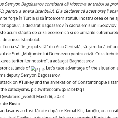
us Semyon Bagdasarov consideră că Moscova ar trebui să profite
O, pentru a anexa Istanbulul. El a declarat că acest oraș îi apar
ite forțe în Turcia și să întoarcem statului nostru ceea ce ne 
ntinopolul”, a declarat Bagdasarov în cadrul emisiunii Soloviov
ste acum slăbită de criza economică și de urmările cutremurelo
e de anexa Istanbulul.
 Turcia să fie „expulzată” din Asia Centrală, să-și reducă influen
zul de Sud. „Mulțumim lui Dumnezeu pentru criză. Criza trebuie
exarea teritoriilor noastre”, a adăugat Baghdasarov.
istorical lands of
. Let’s take advantage of the situation 
ma deputy Semyon Bagdasarov.
 attack on
#Turkey
and the annexation of Constantinople (
Ista
 the cataclysms.
pic.twitter.com/gSiZibHXqT
 (@ukraine_world)
March 18, 2023
 de Rusia
 Bagdasarov au fost făcute după ce Kemal Kılıçdaroğlu, un consili
rcia, Unal Çevikez, a declarat că Ankara va reaminti Rusiei de ap