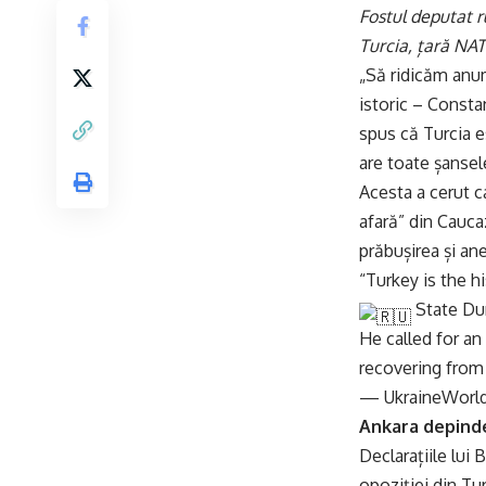
Fostul deputat r
Turcia, țară NAT
„Să ridicăm anum
istoric – Consta
spus că Turcia e
are toate șansel
Acesta a cerut ca
afară” din Cauca
prăbușirea și an
“Turkey is the h
State Du
He called for an
recovering from
— UkraineWorld
Ankara depinde
Declarațiile lui
opoziției din Tu