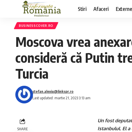
Stiri
Afaceri
Extern
BUSINESSCOVER.RO
Moscova vrea anexare
consideră că Putin tr
Turcia
stefan.alexiu@linkspr.ro
Last updated: martie 21, 2023 3:13 am
Un fost deputat
Istanbulul. El a
SHARE