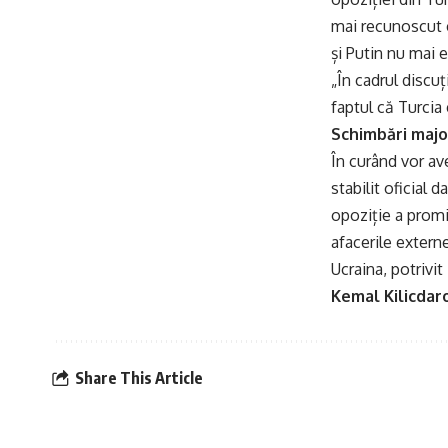
mai recunoscut c
și Putin nu mai e
„În cadrul discu
faptul că Turcia
Schimbări majo
În curând vor av
stabilit oficial 
opoziție a promis
afacerile externe
Ucraina, potriv
Kemal Kilicdaro
Share This Article