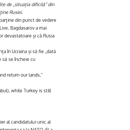
 de „situația dificilă” din
ține Rusiei.
aparține din punct de vedere
 Live. Bagdasarov a mai
r devastatoare și că Rusia
ța în Ucraina și să fie „dată
 să se încheie cu
and return our lands,”
nbul
), while Turkey is still
er al candidatului unic al
artenența sa la NATO. El a