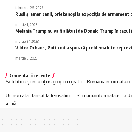
februarie 26, 2023
Rușii și americanii, prietenoși la expoziția de armament 
martie 1, 2023
Melania Trump nu va fi alături de Donald Trump în cazul î
martie 27, 2023
Viktor Orban: „Putin mi-a spus că problema lui o reprez
martie 5, 2023
Comentarii recente
Soldații ruși încuiați în gropi cu gratii - Romaniainformata.ro
Un nou atac lansat la Ierusalim - Romaniainformata.ro
la
Un
armă