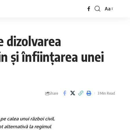
Aa
e dizolvarea
n și înființarea unei
Share
3 Min Read
pe calea unui război civil.
t alternativă la regimul