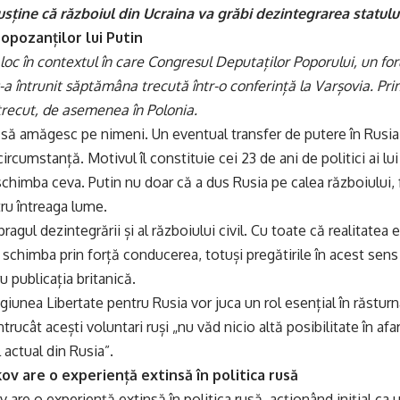
sține că războiul din Ucraina va grăbi dezintegrarea statului
opozanților lui Putin
loc în contextul în care Congresul Deputaților Poporului, un foru
-a întrunit săptămâna trecută într-o conferință la Varșovia. Prim
trecut, de asemenea în Polonia.
ă amăgesc pe nimeni. Un eventual transfer de putere în Rusia n
circumstanță. Motivul îl constituie cei 23 de ani de politici ai lu
schimba ceva. Putin nu doar că a dus Rusia pe calea războiului,
ru întreaga lume.
 pragul dezintegrării și al războiului civil. Cu toate că realitate
 schimba prin forță conducerea, totuși pregătirile în acest sens 
u publicația britanică.
giunea Libertate pentru Rusia vor juca un rol esențial în răsturna
ntrucât acești voluntari ruși „nu văd nicio altă posibilitate în afar
actual din Rusia”.
ov are o experiență extinsă în politica rusă
 are o experiență extinsă în politica rusă, acționând inițial ca un