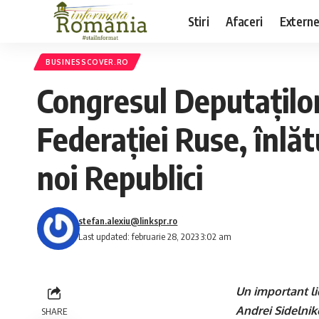
Stiri
Afaceri
Extern
BUSINESSCOVER.RO
Congresul Deputaților
Federației Ruse, înlăt
noi Republici
stefan.alexiu@linkspr.ro
Last updated: februarie 28, 2023 3:02 am
Un important lid
Andrei Sidelnik
SHARE