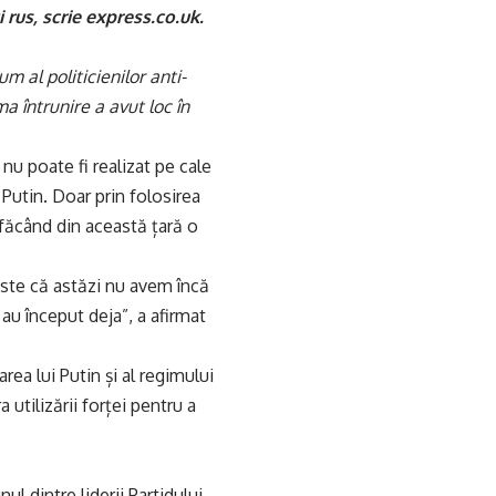
 rus, scrie express.co.uk.
m al politicienilor anti-
a întrunire a avut loc în
u poate fi realizat pe cale
i Putin. Doar prin folosirea
 făcând din această țară o
a este că astăzi nu avem încă
au început deja”, a afirmat
rea lui Putin și al regimului
a utilizării forței pentru a
ul dintre liderii Partidului