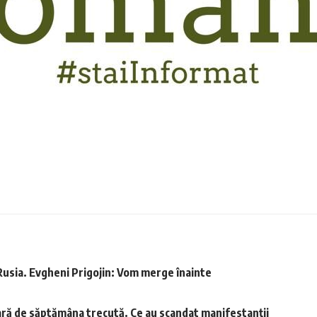
 Rusia. Evgheni Prigojin: Vom merge înainte
ară de săptămâna trecută. Ce au scandat manifestanții