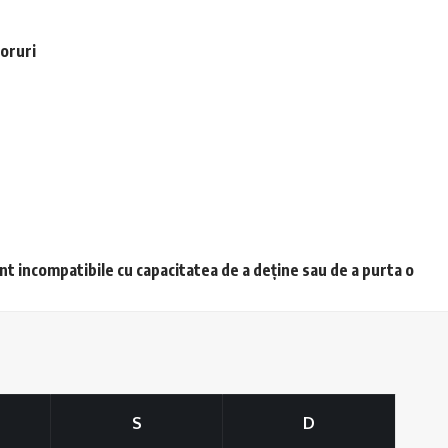
voruri
unt incompatibile cu capacitatea de a deține sau de a purta o
S
D