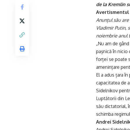
de la Kremlin su
Avertismentul 
Anunțul său are 
Vladimir Putin, s
noiembrie anul 
„Nu am de gând s
pașnică în nicio 
forței se poate 
amenințare pent
El a adus țara în
capacitatea de a
Sidelnikov pentr
Luptătorii din Le
său dictatorial, î
schimba regimul 
Andrei Sidelnik
Andrei Sidelnikov