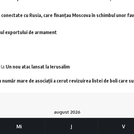
le conectate cu Rusia, care finanțau Moscova în schimbul unor fa
iul exportului de armament
la
Un nou atac lansat la Ierusalim
 număr mare de asociații a cerut revizuirea listei de boli care s
august 2026
Mi
J
V