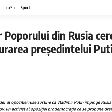
e
exSp
Sport
 Poporului din Rusia cer
urarea președintelui Puti
er al opoziției ruse susține că Vladimir Putin împinge Rusia 
ov, un activist al opoziției prodemocrație ce se propune drep