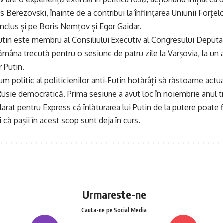
ris Berezovski, înainte de a contribui la înființarea Uniunii Forțel
 inclus și pe Boris Nemțov și Egor Gaidar.
Putin este membru al Consiliului Executiv al Congresului Deputa
tămâna trecută pentru o sesiune de patru zile la Varșovia, la un 
r Putin.
 politic al politicienilor anti-Putin hotărâți să răstoarne actua
usie democratică. Prima sesiune a avut loc în noiembrie anul tr
arat pentru Express că înlăturarea lui Putin de la putere poate fi
 că pașii în acest scop sunt deja în curs.
Urmareste-ne
Cauta-ne pe Social Media