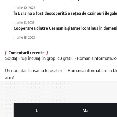
martie 10, 2023
În Ucraina a fost descoperită o rețea de cazinouri ilega
martie 11, 2023
Cooperarea dintre Germania și Israel continuă în domen
martie 18, 2023
Comentarii recente
Soldații ruși încuiați în gropi cu gratii - Romaniainformata.ro
Un nou atac lansat la Ierusalim - Romaniainformata.ro
la
Un
armă
L
Ma