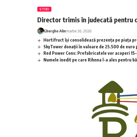
STIRI
Director trimis în judecată pentru 
Gherghe Alin
martie 26, 2026
Hortifruct își consolidează prezența pe piața 
SkyTower donații în valoare de 25.500 de euro
Red Power Cons: Prefabricatele vor acoperi 15–2
Numele inedit pe care Rihnna l-a ales pentru băia