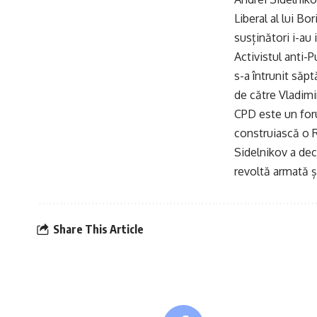
Liberal al lui Bo
susținători i-au
Activistul anti-
s-a întrunit săp
de către Vladimi
CPD este un forum
construiască o R
Sidelnikov a decl
revoltă armată și
Share This Article