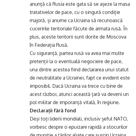
anunță că Rusia este gata să se așeze la masa
tratativelor de pace, cu o singură condiție
majoră, și anume ca Ucraina să recunoască
cuceririle teritoriale făcute de armata rusă. În
plus, aceste teritorii sunt dorite de Moscova
în Federația Rusă.
Cu siguranță, partea rusă va avea mai multe
pretenții la o eventuală negociere de pace,
una dintre acestea fiind declararea unui statut
de neutralitate a Ucrainei, fapt ce evident este
imposibil. Dacă Ucraina va trece cu bine de
acest război, atunci această țară va deveni un
pol militar de imporanță vitală, în regiune.
Declarații fără fond
Deși toți liderii mondiali, inclusiv șeful NATO,
vorbesc despre o epuizare rapidă a stocurilor
de muniție a țărilor aliate care susțin Ucraina,