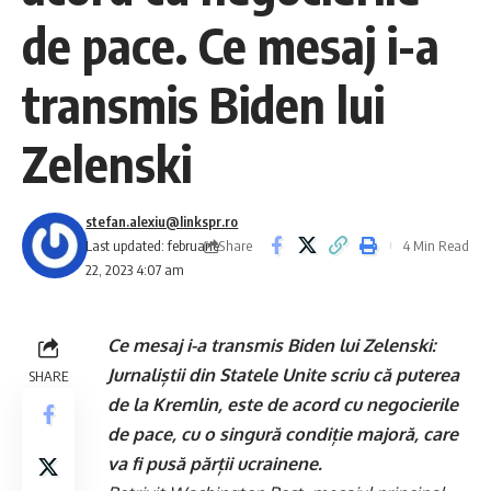
de pace. Ce mesaj i-a
transmis Biden lui
Zelenski
stefan.alexiu@linkspr.ro
Share
Last updated: februarie
4 Min Read
22, 2023 4:07 am
Ce mesaj i-a transmis Biden lui Zelenski:
Jurnaliștii din Statele Unite scriu că puterea
SHARE
de la Kremlin, este de acord cu negocierile
de pace, cu o singură condiție majoră, care
va fi pusă părții ucrainene.