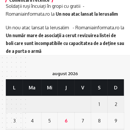
Comentarii recente
Soldații ruși încuiați în gropi cu gratii -
Romaniainformata.ro
la
Un nou atac lansat la Ierusalim
Un nou atac lansat la Ierusalim - Romaniainformata.ro
la
Un număr mare de asociații a cerut revizuirea listei de
boli care sunt incompatibile cu capacitatea de a deține sau
de a purta o armă
august 2026
L
Ma
Mi
J
V
S
D
1
2
3
4
5
6
7
8
9