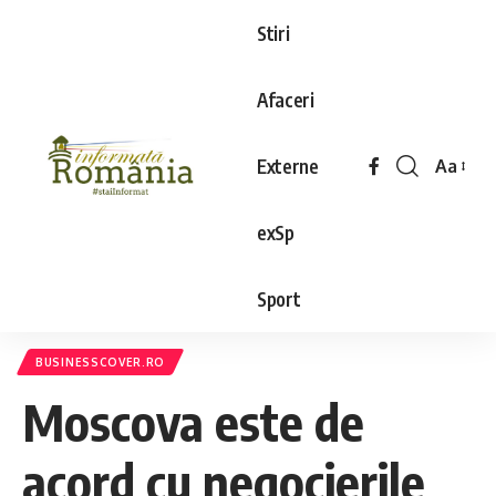
Stiri
Afaceri
Externe
Aa
exSp
Sport
BUSINESSCOVER.RO
Moscova este de
acord cu negocierile