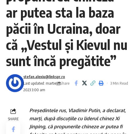
ar putea sta la baza
păcii în Ucraina, doar
că „Vestul și Kievul nu
sunt încă pregătite”
stefan.alexiu@linkspr.ro
Share
Last updated: martie 23,
3 Min Read
2023 3:00 am
Președintele rus, Vladimir Putin, a declarat,
marți, după discuțiile cu liderul chinez Xi
SHARE
Jinping, că propunerile chineze ar putea fi