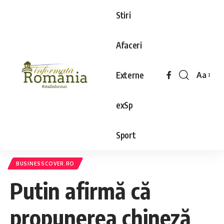
Stiri
Afaceri
Externe
Aa
exSp
Sport
BUSINESSCOVER.RO
Putin afirmă că
propunerea chineză