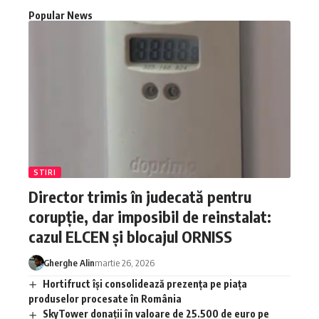
Popular News
STIRI
Director trimis în judecată pentru
corupție, dar imposibil de reinstalat:
cazul ELCEN și blocajul ORNISS
Gherghe Alin
martie 26, 2026
Hortifruct își consolidează prezența pe piața
produselor procesate în România
SkyTower donații în valoare de 25.500 de euro pe