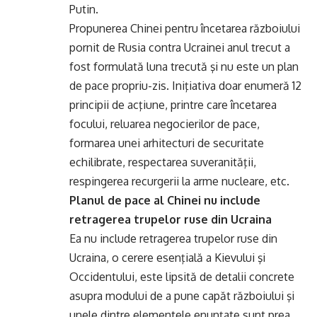
Putin.
Propunerea Chinei pentru încetarea războiului
pornit de Rusia contra Ucrainei anul trecut a
fost formulată luna trecută şi nu este un plan
de pace propriu-zis. Iniţiativa doar enumeră 12
principii de acţiune, printre care încetarea
focului, reluarea negocierilor de pace,
formarea unei arhitecturi de securitate
echilibrate, respectarea suveranităţii,
respingerea recurgerii la arme nucleare, etc.
Planul de pace al Chinei nu include
retragerea trupelor ruse din Ucraina
Ea nu include retragerea trupelor ruse din
Ucraina, o cerere esenţială a Kievului şi
Occidentului, este lipsită de detalii concrete
asupra modului de a pune capăt războiului şi
unele dintre elementele enunţate sunt prea