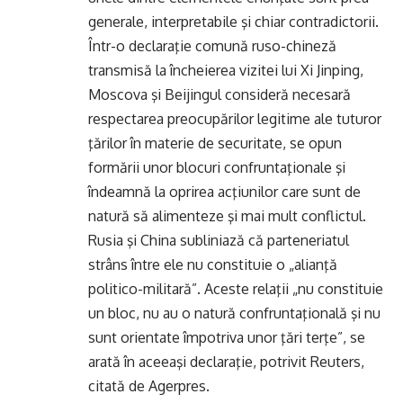
generale, interpretabile şi chiar contradictorii.
Într-o declaraţie comună ruso-chineză
transmisă la încheierea vizitei lui Xi Jinping,
Moscova şi Beijingul consideră necesară
respectarea preocupărilor legitime ale tuturor
ţărilor în materie de securitate, se opun
formării unor blocuri confruntaţionale şi
îndeamnă la oprirea acţiunilor care sunt de
natură să alimenteze şi mai mult conflictul.
Rusia şi China subliniază că parteneriatul
strâns între ele nu constituie o „alianţă
politico-militară”. Aceste relaţii „nu constituie
un bloc, nu au o natură confruntaţională şi nu
sunt orientate împotriva unor ţări terţe”, se
arată în aceeaşi declaraţie, potrivit Reuters,
citată de Agerpres.