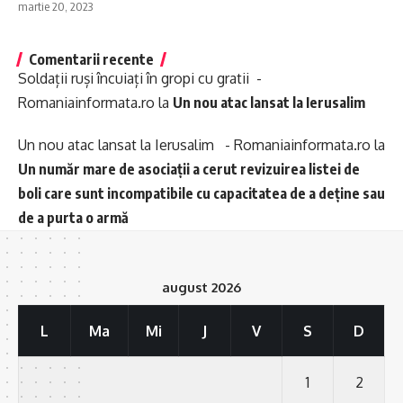
martie 20, 2023
Comentarii recente
Soldații ruși încuiați în gropi cu gratii -
Romaniainformata.ro
la
Un nou atac lansat la Ierusalim
Un nou atac lansat la Ierusalim - Romaniainformata.ro
la
Un număr mare de asociații a cerut revizuirea listei de
boli care sunt incompatibile cu capacitatea de a deține sau
de a purta o armă
august 2026
L
Ma
Mi
J
V
S
D
1
2