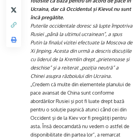
folosite ca bază pentru un acord de pace în
Ucraina, dar că Occidentul și Kievul nu sunt
încă pregătite.
Puterile occidentale doresc să lupte împotriva
Rusiei „până la ultimul ucrainean”, a spus
Putin la finalul vizitei efectuate la Moscova de
Xi Jinping. Acesta din urmă a descris discuţiile
cu liderul de la Kremlin drept „prietenoase şi
deschise” şi a reiterat „poziţia neutră” a
Chinei asupra războiului din Ucraina.
„Credem că multe din elementele planului de
pace avansat de China sunt conforme
abordărilor Rusiei şi pot fi luate drept bază
pentru o soluţie paşnică atunci când cei din
Occident şi de la Kiev vor fi pregătiţi pentru
asta. Însă deocamdată nu vedem o astfel de
disponibilitate din partea lor”, a remarcat