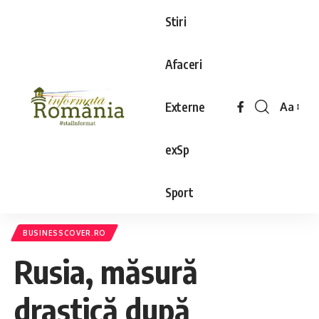
Stiri
Afaceri
Externe
Aa
exSp
Sport
BUSINESSCOVER.RO
Rusia, măsură
drastică după