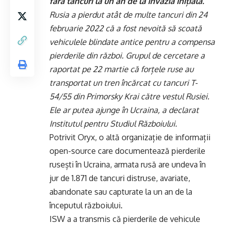
fără tancuri la un an de la invazia inițială.
Rusia a pierdut atât de multe tancuri din 24
februarie 2022 că a fost nevoită să scoată
vehiculele blindate antice pentru a compensa
pierderile din război. Grupul de cercetare a
raportat pe 22 martie că forțele ruse au
transportat un tren încărcat cu tancuri T-
54/55 din Primorsky Krai către vestul Rusiei.
Ele ar putea ajunge în Ucraina, a declarat
Institutul pentru Studiul Războiului.
Potrivit Oryx, o altă organizație de informații
open-source care documentează pierderile
rusești în Ucraina, armata rusă are undeva în
jur de 1.871 de tancuri distruse, avariate,
abandonate sau capturate la un an de la
începutul războiului.
ISW a a transmis că pierderile de vehicule