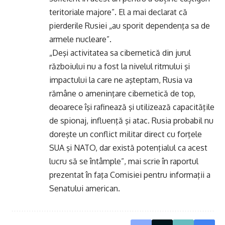
teritoriale majore”. El a mai declarat că
pierderile Rusiei „au sporit dependenţa sa de
armele nucleare”.
„Deşi activitatea sa cibernetică din jurul
războiului nu a fost la nivelul ritmului şi
impactului la care ne aşteptam, Rusia va
rămâne o ameninţare cibernetică de top,
deoarece îşi rafinează şi utilizează capacităţile
de spionaj, influenţă şi atac. Rusia probabil nu
doreşte un conflict militar direct cu forţele
SUA şi NATO, dar există potenţialul ca acest
lucru să se întâmple”, mai scrie în raportul
prezentat în faţa Comisiei pentru informaţii a
Senatului american.