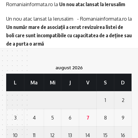
Romaniainformata.ro
la
Un nou atac lansat la Ierusalim
Un nou atac lansat la Ierusalim - Romaniainformata.ro
la
Un număr mare de asociații a cerut revizuirea listei de
boli care sunt incompatibile cu capacitatea de a deține sau
de a purta o armă
august 2026
L
Ma
Mi
J
V
S
D
1
2
3
4
5
6
7
8
9
10
11
12
13
14
15
16