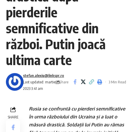
pierderile
semnificative din
război. Putin joacă
ultima carte
stefan.alexiu@linkspr.ro
Share
Last updated: martie 25,
3 Min Read
2023 3:41 am
Rusia se confruntă cu pierderi semnificative
în urma războiului din Ucraina și a luat o
SHARE
măsură drastică. Soldații lui Putin au rămas