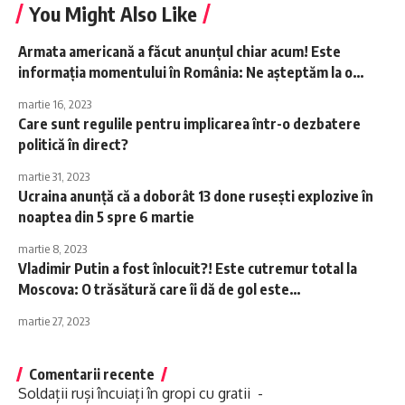
You Might Also Like
Armata americană a făcut anunțul chiar acum! Este
informația momentului în România: Ne așteptăm la o…
martie 16, 2023
Care sunt regulile pentru implicarea într-o dezbatere
politică în direct?
martie 31, 2023
Ucraina anunță că a doborât 13 done rusești explozive în
noaptea din 5 spre 6 martie
martie 8, 2023
Vladimir Putin a fost înlocuit?! Este cutremur total la
Moscova: O trăsătură care îi dă de gol este…
martie 27, 2023
Comentarii recente
Soldații ruși încuiați în gropi cu gratii -