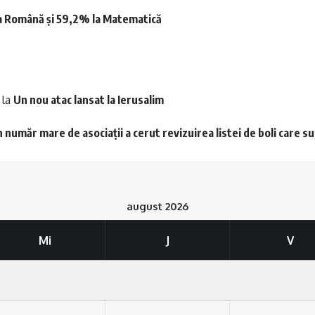
 la Română și 59,2% la Matematică
la
Un nou atac lansat la Ierusalim
 număr mare de asociații a cerut revizuirea listei de boli care s
august 2026
Mi
J
V