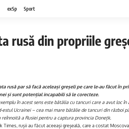
e
exSp
Sport
 rusă din propriile greș
ata rusă par să facă aceleași greșeli pe care le-au făcut în pr
ei și sunt potențial incapabili să le corecteze.
xemplu în acest sens este bătălia cu tancuri care a avut loc în 
-estul Ucrainei – cea mai mare bătălie de tancuri din război pâ
a reînnoită a Rusiei pentru a captura provincia Donețk.
k Times, rușii au făcut aceeași greșeală, care a costat Moscova 