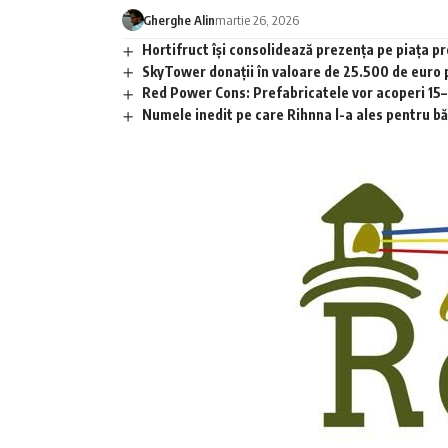
Gherghe Alin
martie 26, 2026
Hortifruct își consolidează prezența pe piața 
SkyTower donații în valoare de 25.500 de euro
Red Power Cons: Prefabricatele vor acoperi 15–2
Numele inedit pe care Rihnna l-a ales pentru băia