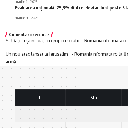
martie 11, 2023
Evaluarea naţională: 75,3% dintre elevi au luat peste 5
martie 30, 2023
Comentarii recente
Soldații ruși încuiați în gropi cu gratii - Romaniainformata.ro
Un nou atac lansat la Ierusalim - Romaniainformata.ro
la
Un
armă
L
Ma