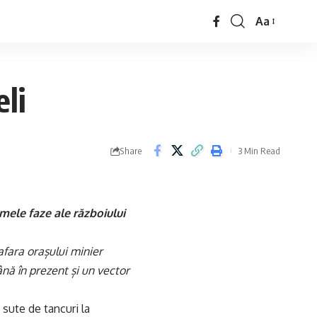
Aa
eli
Share
3 Min Read
imele faze ale războiului
afara orașului minier
nă în prezent și un vector
sute de tancuri la