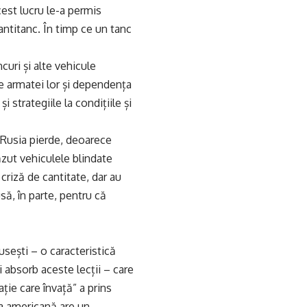
cest lucru le-a permis
antitanc. În timp ce un tanc
curi și alte vehicule
ale armatei lor și dependența
i strategiile la condițiile și
i Rusia pierde, deoarece
ăzut vehiculele blindate
criză de cantitate, dar au
usă, în parte, pentru că
rusești – o caracteristică
i absorb aceste lecții – care
ție care învață” a prins
ta americană are un