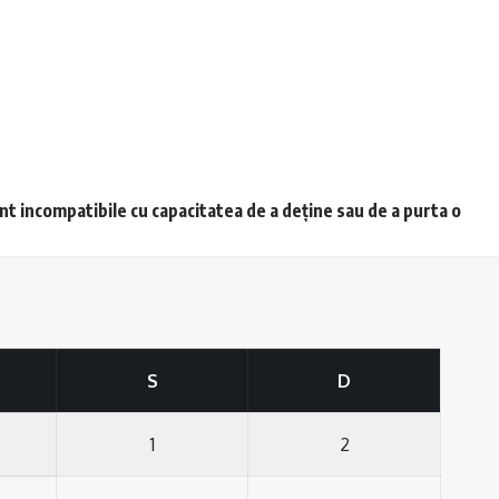
unt incompatibile cu capacitatea de a deține sau de a purta o
S
D
1
2