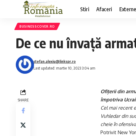
Stiri
Afaceri
Extern
BUSINESSCOVER.RO
De ce nu învață armata
stefan.alexiu@linkspr.ro
Last updated: martie 10, 2023 3:04 am
Ofițerii din arm
împotriva Ucrain
SHARE
Cel mai recent e
Vuhledar din sud
cheie în ofensiv
Potrivit New Yor