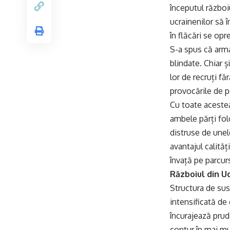
începutul război
ucrainenilor să î
în flăcări se op
S-a spus că armat
blindate. Chiar ș
lor de recruți fă
provocările de p
Cu toate acestea
ambele părți fol
distruse de unel
avantajul calităț
învață pe parcur
Războiul din U
Structura de sus 
intensificată de 
încurajează prud
contur în mai mu