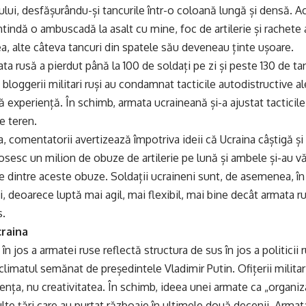
ului, desfășurându-și tancurile într-o coloană lungă și densă. A
ntindă o ambuscadă la asalt cu mine, foc de artilerie și rachete 
rea, alte câteva tancuri din spatele său deveneau ținte ușoare.
a rusă a pierdut până la 100 de soldați pe zi și peste 130 de tan
i bloggerii militari ruși au condamnat tacticile autodistructive 
ră experiență. În schimb, armata ucraineană și-a ajustat tacticile ș
e teren.
, comentatorii avertizează împotriva ideii că Ucraina câștigă ș
osesc un milion de obuze de artilerie pe lună și ambele și-au v
e dintre aceste obuze. Soldații ucraineni sunt, de asemenea, în 
ii, deoarece luptă mai agil, mai flexibil, mai bine decât armata r
s.
craina
în jos a armatei ruse reflectă structura de sus în jos a politicii 
climatul semănat de președintele Vladimir Putin. Ofițerii militar
ența, nu creativitatea. În schimb, ideea unei armate ca „organiza
lte țări care au purtat războaie în ultimele două decenii. Arma