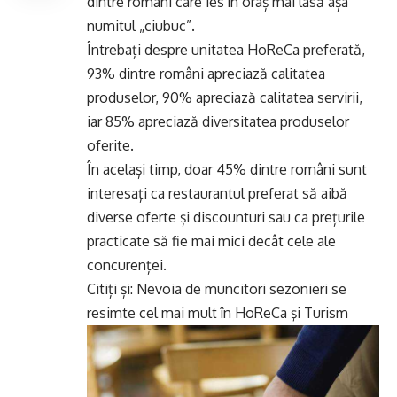
dintre români care ies în oraș mai lasă așa
numitul „ciubuc”.
Întrebați despre unitatea HoReCa preferată,
93% dintre români apreciază calitatea
produselor, 90% apreciază calitatea servirii,
iar 85% apreciază diversitatea produselor
oferite.
În același timp, doar 45% dintre români sunt
interesați ca restaurantul preferat să aibă
diverse oferte și discounturi sau ca prețurile
practicate să fie mai mici decât cele ale
concurenței.
Citiți și:
Nevoia de muncitori sezonieri se
resimte cel mai mult în HoReCa şi Turism