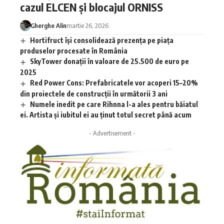
cazul ELCEN și blocajul ORNISS
Gherghe Alin
martie 26, 2026
Hortifruct își consolidează prezența pe piața
produselor procesate în România
SkyTower donații în valoare de 25.500 de euro pe
2025
Red Power Cons: Prefabricatele vor acoperi 15–20%
din proiectele de construcții în următorii 3 ani
Numele inedit pe care Rihnna l-a ales pentru băiatul
ei. Artista și iubitul ei au ținut totul secret până acum
- Advertisement -