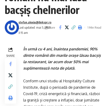
bacșiș chelnerilor
stefan.alexiu@linkspr.ro
Share
Last updated: mai 5, 2023
1 Min Read
3:15 am
În urmă cu 4 ani, înaintea pandemiei, 90%
dintre românii din marile orașe lăsau bacșiș
SHARE
la restaurant, iar acum doar 50% mai
suplimentează nota de plată.
Conform unui studiu al Hospitality Culture
Institute, după o perioadă de pandemie de
Covid-19, criză energetică și financiară, război
la graniță și creștere a inflației, doar jumătate