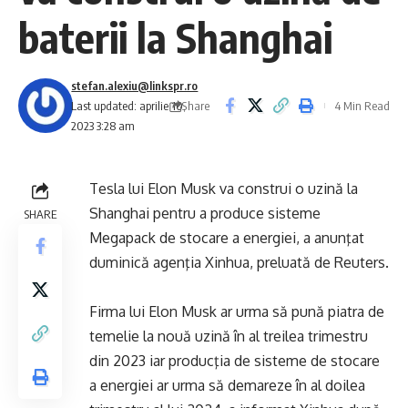
baterii la Shanghai
stefan.alexiu@linkspr.ro
Share
Last updated: aprilie 10,
4 Min Read
2023 3:28 am
Tesla lui Elon Musk va construi o uzină la
Shanghai pentru a produce sisteme
SHARE
Megapack de stocare a energiei, a anunţat
duminică agenţia Xinhua, preluată de Reuters.
Firma lui Elon Musk ar urma să pună piatra de
temelie la nouă uzină în al treilea trimestru
din 2023 iar producţia de sisteme de stocare
a energiei ar urma să demareze în al doilea