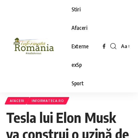
Stiri
Afaceri
Externe
Aa
exSp
Sport
AFACERI
INFORMATECA.RO
Tesla lui Elon Musk
va construi o uzină de