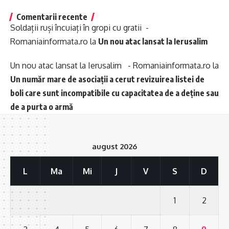
Comentarii recente
Soldații ruși încuiați în gropi cu gratii -
Romaniainformata.ro
la
Un nou atac lansat la Ierusalim
Un nou atac lansat la Ierusalim - Romaniainformata.ro
la
Un număr mare de asociații a cerut revizuirea listei de
boli care sunt incompatibile cu capacitatea de a deține sau
de a purta o armă
august 2026
L
Ma
Mi
J
V
S
D
1
2