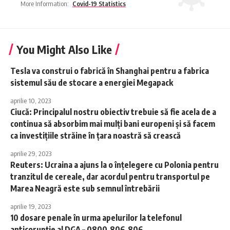
More Information:
Covid-19 Statistics
You Might Also Like
Tesla va construi o fabrică în Shanghai pentru a fabrica
sistemul său de stocare a energiei Megapack
aprilie 10, 2023
Ciucă: Principalul nostru obiectiv trebuie să fie acela de a
continua să absorbim mai mulţi bani europeni şi să facem
ca investiţiile străine în ţara noastră să crească
aprilie 29, 2023
Reuters: Ucraina a ajuns la o înţelegere cu Polonia pentru
tranzitul de cereale, dar acordul pentru transportul pe
Marea Neagră este sub semnul întrebării
aprilie 19, 2023
10 dosare penale în urma apelurilor la telefonul
anticorupție al DGA – 0800.806.806