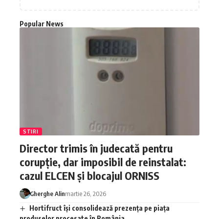
Popular News
STIRI
Director trimis în judecată pentru
corupție, dar imposibil de reinstalat:
cazul ELCEN și blocajul ORNISS
Gherghe Alin
martie 26, 2026
Hortifruct își consolidează prezența pe piața
produselor procesate în România