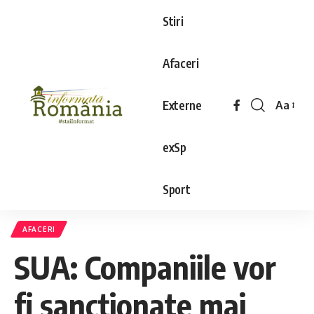
Stiri
Afaceri
Externe
Aa
exSp
Sport
AFACERI
SUA: Companiile vor
fi sancţionate mai