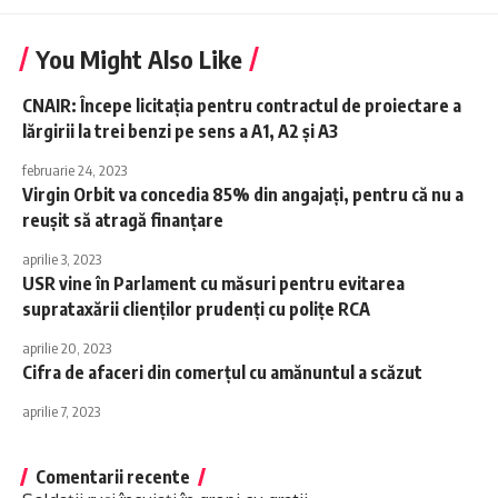
You Might Also Like
CNAIR: Începe licitaţia pentru contractul de proiectare a
lărgirii la trei benzi pe sens a A1, A2 şi A3
februarie 24, 2023
Virgin Orbit va concedia 85% din angajaţi, pentru că nu a
reuşit să atragă finanţare
aprilie 3, 2023
USR vine în Parlament cu măsuri pentru evitarea
suprataxării clienţilor prudenţi cu polițe RCA
aprilie 20, 2023
Cifra de afaceri din comerţul cu amănuntul a scăzut
aprilie 7, 2023
Comentarii recente