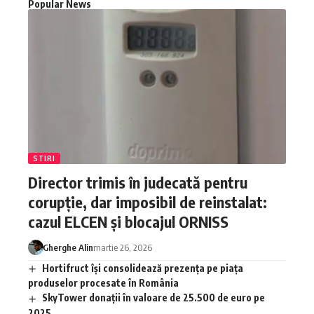
Popular News
STIRI
Director trimis în judecată pentru
corupție, dar imposibil de reinstalat:
cazul ELCEN și blocajul ORNISS
Gherghe Alin
martie 26, 2026
Hortifruct își consolidează prezența pe piața
produselor procesate în România
SkyTower donații în valoare de 25.500 de euro pe
2025