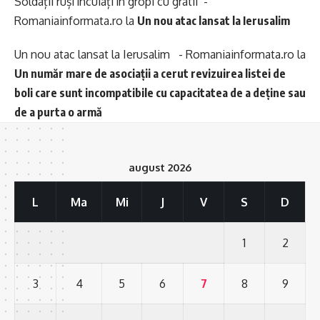
Soldații ruși încuiați în gropi cu gratii -
Romaniainformata.ro
la
Un nou atac lansat la Ierusalim
Un nou atac lansat la Ierusalim - Romaniainformata.ro
la
Un număr mare de asociații a cerut revizuirea listei de
boli care sunt incompatibile cu capacitatea de a deține sau
de a purta o armă
august 2026
L
Ma
Mi
J
V
S
D
1
2
3
4
5
6
7
8
9