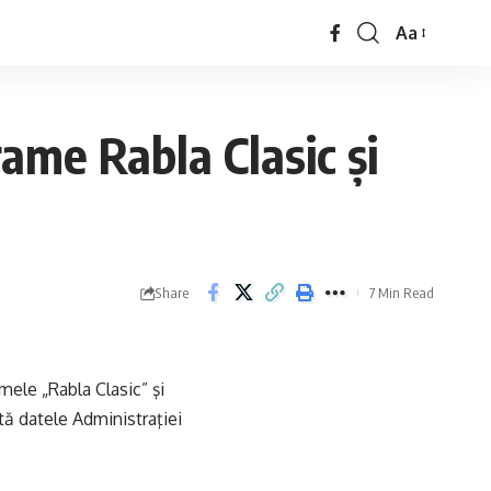
Aa
ame Rabla Clasic şi
Share
7 Min Read
ele „Rabla Clasic” şi
ată datele Administraţiei