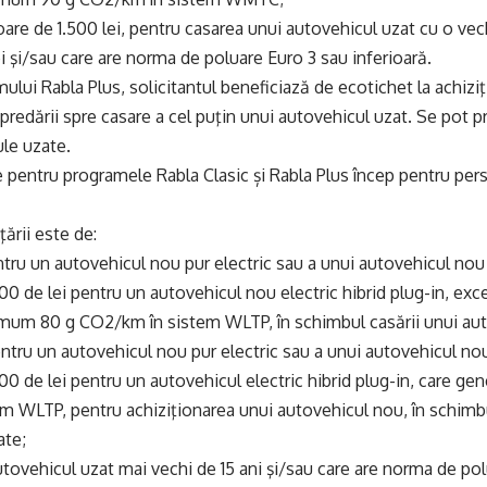
are de 1.500 lei, pentru casarea unui autovehicul uzat cu o vec
ei şi/sau care are norma de poluare Euro 3 sau inferioară.
mului Rabla Plus, solicitantul beneficiază de ecotichet la achiz
predării spre casare a cel puţin unui autovehicul uzat. Se pot
le uzate.
le pentru programele Rabla Clasic și Rabla Plus încep pentru perso
ării este de:
ntru un autovehicul nou pur electric sau a unui autovehicul no
00 de lei pentru un autovehicul nou electric hibrid plug-in, ex
um 80 g CO2/km în sistem WLTP, în schimbul casării unui aut
ntru un autovehicul nou pur electric sau a unui autovehicul no
00 de lei pentru un autovehicul electric hibrid plug-in, care 
 WLTP, pentru achiziţionarea unui autovehicul nou, în schimbu
ate;
utovehicul uzat mai vechi de 15 ani şi/sau care are norma de pol