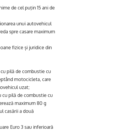
hime de cel puţin 15 ani de
iţionarea unui autovehicul
 preda spre casare maximum
ane fizice și juridice din
u cu pilă de combustie cu
ceptând motocicleta, care
ovehicul uzat;
u cu pilă de combustie cu
generează maximum 80 g
l casării a două
uare Euro 3 sau inferioară