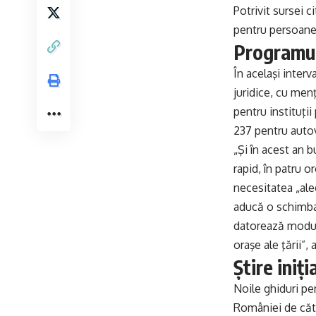
Potrivit sursei 
pentru persoane j
Programul
În acelaşi inter
juridice, cu men
pentru instituţii
237 pentru autov
„Şi în acest an 
rapid, în patru o
necesitatea „aleg
aducă o schimba
datorează modului
oraşe ale ţării”
Știre iniți
Noile ghiduri pe
României de cătr