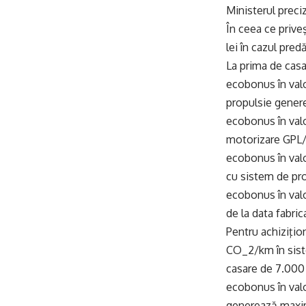
Ministerul preci
În ceea ce prive
lei în cazul pred
La prima de cas
ecobonus în valo
propulsie gene
ecobonus în valo
motorizare GPL
ecobonus în valo
cu sistem de pro
ecobonus în valo
de la data fabric
Pentru achiziţi
CO_2/km în sist
casare de 7.000 
ecobonus în valo
generează max