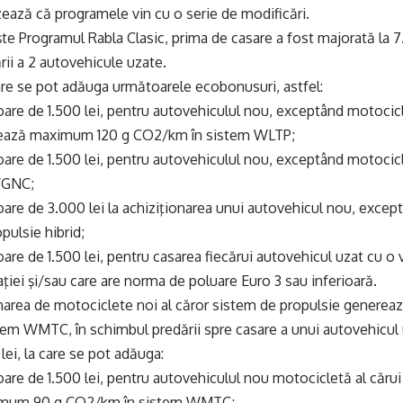
zează că programele vin cu o serie de modificări.
şte Programul Rabla Clasic, prima de casare a fost majorată la 7
ării a 2 autovehicule uzate.
are se pot adăuga următoarele ecobonusuri, astfel:
are de 1.500 lei, pentru autovehiculul nou, exceptând motocicl
rează maximum 120 g CO2/km în sistem WLTP;
are de 1.500 lei, pentru autovehiculul nou, exceptând motocicl
/GNC;
are de 3.000 lei la achiziţionarea unui autovehicul nou, excep
pulsie hibrid;
are de 1.500 lei, pentru casarea fiecărui autovehicul uzat cu o 
aţiei şi/sau care are norma de poluare Euro 3 sau inferioară.
onarea de motociclete noi al căror sistem de propulsie genere
em WMTC, în schimbul predării spre casare a unui autovehicul 
lei, la care se pot adăuga:
are de 1.500 lei, pentru autovehiculul nou motocicletă al căru
imum 90 g CO2/km în sistem WMTC;