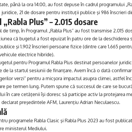
citate, până la ora 14:00, au fost depuse în cadrul programului „
uridice, 21 de dosare pentru instituţii publice şi 986 înscrieri d
 „Rabla Plus” – 2.015 dosare
val de timp, în Programul „Rabla Plus” au fost transmise 2.015 d
ţiunea că bugetul a fost epuizat în patru ore de la deschiderea 
 publice şi 1.902 înscrieri persoane fizice (dintre care 1.665 pent
ehicule electrice hibride).
bugetul pentru Programul Rabla Plus destinat persoanelor juridic
re de la startul sesiunii de finanţare. Avem încă o dată confirma
erilor verzi” pentru a micşora impactul asupra climei, astfel înc
re pe termen lung. Putem spune că succesul de care se bucură
 în care cetăţenii îşi doresc să participe activ la protejarea med
, a declarat preşedintele AFM, Laurenţiu Adrian Neculaescu.
ală
ntru programele Rabla Clasic şi Rabla Plus 2023 au fost publicate
e ministerul Mediului.