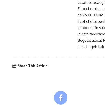
casat, se adăugă
Ecotichetul se a
de 75.000 euro, 
Ecotichetul pent
ecobonus în valo
la data fabricaţi
Bugetul alocat P
Plus, bugetul al
Share This Article