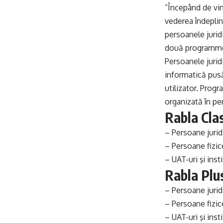
”Începând de vin
vederea îndeplini
persoanele jurid
două programme”,
Persoanele juridi
informatică pusă
utilizator. Prog
organizată în pe
Rabla Clas
– Persoane jurid
– Persoane fizi
– UAT-uri şi inst
Rabla Plu
– Persoane juri
– Persoane fizi
– UAT-uri şi inst