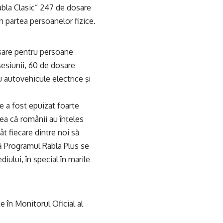
Rabla Clasic” 247 de dosare
in partea persoanelor fizice.
osare pentru persoane
sesiunii, 60 de dosare
ru autovehicule electrice şi
e a fost epuizat foarte
rea că românii au înţeles
ât fiecare dintre noi să
 Programul Rabla Plus se
iului, în special în marile
 în Monitorul Oficial al