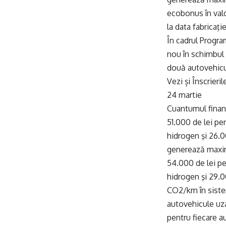
ecobonus în valo
la data fabricaţi
În cadrul Progra
nou în schimbul 
două autovehicu
Vezi și
Înscrieri
24 martie
Cuantumul finanţ
51.000 de lei pe
hidrogen şi 26.0
generează maxim
54.000 de lei pe
hidrogen şi 29.0
CO2/km în sistem
autovehicule uz
pentru fiecare a