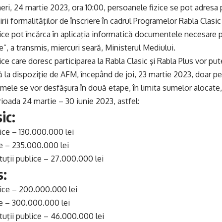
eri, 24 martie 2023, ora 10:00, persoanele fizice se pot adresa p
rii formalităţilor de înscriere în cadrul Programelor Rabla Clasic 
ice pot încărca în aplicaţia informatică documentele necesare par
 a transmis, miercuri seară, Ministerul Mediului.
ce care doresc participarea la Rabla Clasic şi Rabla Plus vor put
 la dispoziţie de AFM, începând de joi, 23 martie 2023, doar pe
ramele se vor desfăşura în două etape, în limita sumelor alocate,
rioada 24 martie – 30 iunie 2023, astfel:
ic:
ice – 130.000.000 lei
ce – 235.000.000 lei
ituţii publice – 27.000.000 lei
s:
dice – 200.000.000 lei
ce – 300.000.000 lei
ituţii publice – 46.000.000 lei