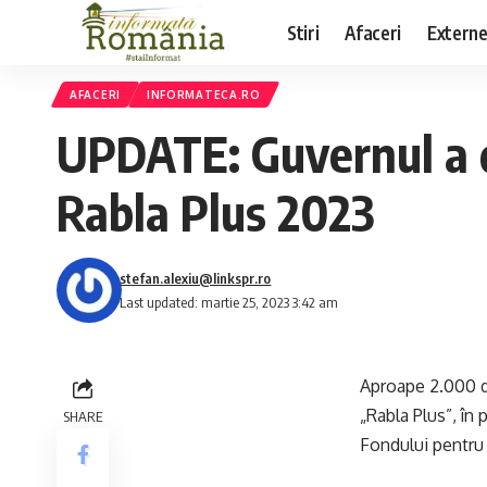
Stiri
Afaceri
Extern
AFACERI
INFORMATECA.RO
UPDATE: Guvernul a d
Rabla Plus 2023
stefan.alexiu@linkspr.ro
Last updated: martie 25, 2023 3:42 am
Aproape 2.000 de
„Rabla Plus”, în 
SHARE
Fondului pentru 