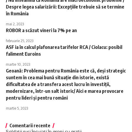
/ Nu înseamnă că România are macroeconomic probleme /
Despre legea salarizării: Excepţiile trebuie să se termine
în România
mai 2, 2023
ROBOR a scăzut vineri la 7% pe an
februarie 25, 2023
ASF ia în calcul plafonarea tarifelor RCA / Ciolacu: posibil
faliment Euroins
martie 10, 2023
Geoană: Problema pentru România este că, deşi strategic
suntem în cea mai bună situaţie din istorie, există
dificultatea de a transfera acest lucru în investiţii,
modernizare, într-un salt istoric/ Aici e marea provocare
pentru lideri şi pentru români
martie 5, 2023
Comentarii recente
Soldații ruși încuiați în gropi cu gratii -