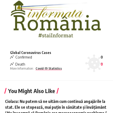
Global Coronavirus Cases
Confirmed
0
Death
0
More Information:
Covid-19 Statistics
You Might Also Like
Ciolacu: Nu putem să ne uităm cum continuă angajările la
stat. Ele se stopează, mai puţin în sănătate şi învăţământ