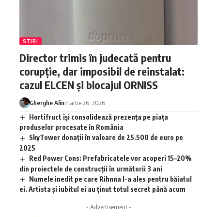
STIRI
Director trimis în judecată pentru
corupție, dar imposibil de reinstalat:
cazul ELCEN și blocajul ORNISS
Gherghe Alin
martie 26, 2026
Hortifruct își consolidează prezența pe piața
produselor procesate în România
SkyTower donații în valoare de 25.500 de euro pe
2025
Red Power Cons: Prefabricatele vor acoperi 15–20%
din proiectele de construcții în următorii 3 ani
Numele inedit pe care Rihnna l-a ales pentru băiatul
ei. Artista și iubitul ei au ținut totul secret până acum
- Advertisement -