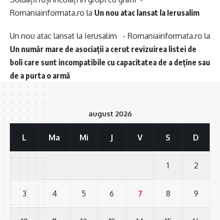
Romaniainformata.ro
la
Un nou atac lansat la Ierusalim
Un nou atac lansat la Ierusalim - Romaniainformata.ro
la
Un număr mare de asociații a cerut revizuirea listei de
boli care sunt incompatibile cu capacitatea de a deține sau
de a purta o armă
august 2026
L
Ma
Mi
J
V
S
D
1
2
3
4
5
6
7
8
9