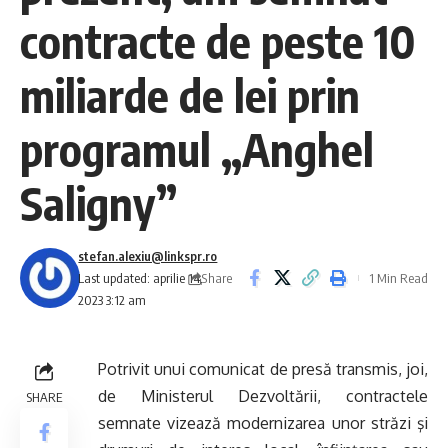
contracte de peste 10
miliarde de lei prin
programul „Anghel
Saligny”
stefan.alexiu@linkspr.ro
Share
Last updated: aprilie 14,
1 Min Read
2023 3:12 am
Potrivit unui comunicat de presă transmis, joi,
de Ministerul Dezvoltării, contractele
SHARE
semnate vizează modernizarea unor străzi şi