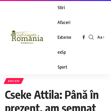
Stiri
Afaceri
Externe
Aa
exSp
Sport
AFACERI
Cseke Attila: Până în
prezent, am semnat