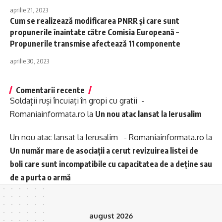
aprilie 21, 2023
Cum se realizează modificarea PNRR şi care sunt
propunerile înaintate către Comisia Europeană –
Propunerile transmise afectează 11 componente
aprilie 30, 2023
Comentarii recente
Soldații ruși încuiați în gropi cu gratii -
Romaniainformata.ro
la
Un nou atac lansat la Ierusalim
Un nou atac lansat la Ierusalim - Romaniainformata.ro
la
Un număr mare de asociații a cerut revizuirea listei de
boli care sunt incompatibile cu capacitatea de a deține sau
de a purta o armă
august 2026