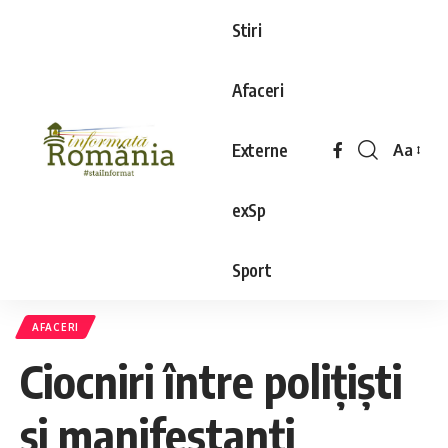
Stiri
Afaceri
Externe
Aa
exSp
Sport
AFACERI
Ciocniri între poliţişti
şi manifestanţi