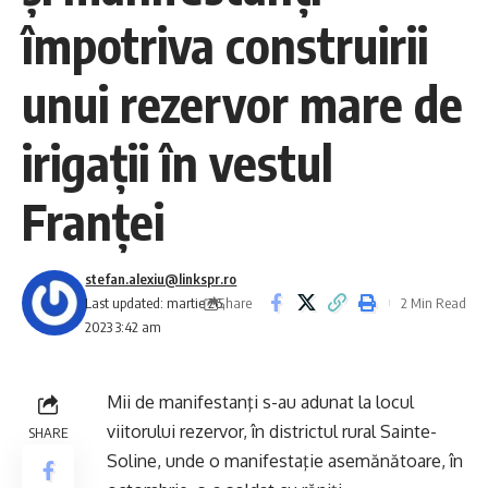
împotriva construirii
unui rezervor mare de
irigaţii în vestul
Franţei
stefan.alexiu@linkspr.ro
Share
Last updated: martie 26,
2 Min Read
2023 3:42 am
Mii de manifestanţi s-au adunat la locul
viitorului rezervor, în districtul rural Sainte-
SHARE
Soline, unde o manifestaţie asemănătoare, în