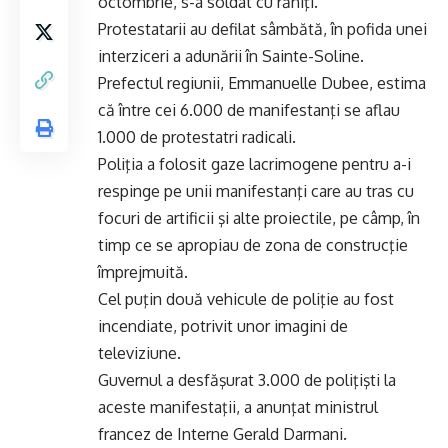
octombrie, s-a soldat cu răniţi.
Protestatarii au defilat sâmbătă, în pofida unei
interziceri a adunării în Sainte-Soline.
Prefectul regiunii, Emmanuelle Dubee, estima
că între cei 6.000 de manifestanţi se aflau
1.000 de protestatri radicali.
Poliţia a folosit gaze lacrimogene pentru a-i
respinge pe unii manifestanţi care au tras cu
focuri de artificii şi alte proiectile, pe câmp, în
timp ce se apropiau de zona de construcţie
împrejmuită.
Cel puţin două vehicule de poliţie au fost
incendiate, potrivit unor imagini de
televiziune.
Guvernul a desfăşurat 3.000 de poliţişti la
aceste manifestaţii, a anunţat ministrul
francez de Interne Gerald Darmani.