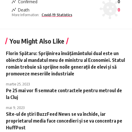
Confirmed
0
Death
0
More Information:
Covid-19 Statistics
You Might Also Like
Florin Spătaru: Sprijinirea învăţământului dual este un
obiectiv al mandatul meu de ministru al Economiei. Statul
român trebuie să sprijine noile generaţii de elevi şi să
promoveze meseriile industriale
martie 25, 2023
Pe 25 mai vor fi semnate contractele pentru metroul de
la Cluj
mai 9, 2023
Site-ul de ştiri BuzzFeed News se va închide, iar
proprietarul media face concedieri şi se va concentra pe
HuffPost