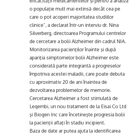
eficacităţii medicamentelor şi pentru a analiza
o populaţie mult mai extinsă decât cea pe
care o pot acoperi majoritatea studiilor
clinice”, a declarat într-un interviu dr. Nina
Silverberg, directoarea Programului centrelor
de cercetare a bolii Alzheimer din cadrul NIA.
Monitorizarea pacienţilor înainte şi după
apariţia simptomelor bolii Alzheimer este
considerată parte integrantă a progreselor
împotriva acestei maladii, care poate debuta
cu aproximativ 20 de ani înaintea de
dezvoltarea problemelor de memorie.
Cercetarea Alzheimer a fost stimulată de
Leqembi, un nou tratament de la Eisai Co Ltd
şi Biogen Inc care încetineşte progresia bolii
la pacienţii aflaţi în stadiu incipient.
Baza de date ar putea ajuta la identificarea