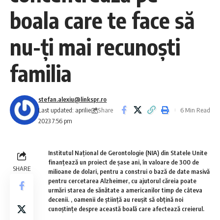
boala care te face să
nu-ți mai recunoști
familia
stefan.alexiu@linkspr.ro
Share
Last updated: aprilie 3,
6 Min Read
2023 7:56 pm
Institutul Național de Gerontologie (NIA) din Statele Unite
finanțează un proiect de șase ani, în valoare de 300 de
SHARE
milioane de dolari, pentru a construi o bază de date masivă
pentru cercetarea Alzheimer, cu ajutorul căreia poate
urmări starea de sănătate a americanilor timp de câteva
decenii. , oamenii de știință au reușit să obțină noi
cunoștințe despre această boală care afectează creierul.