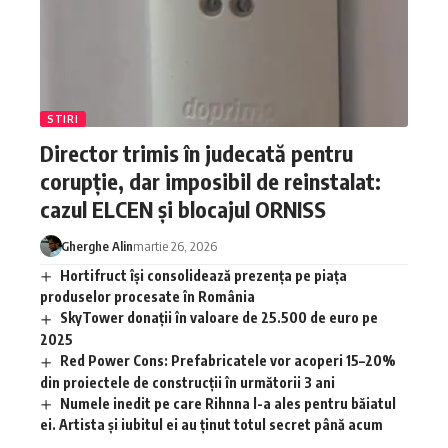
STIRI
Director trimis în judecată pentru
corupție, dar imposibil de reinstalat:
cazul ELCEN și blocajul ORNISS
Gherghe Alin
martie 26, 2026
Hortifruct își consolidează prezența pe piața
produselor procesate în România
SkyTower donații în valoare de 25.500 de euro pe
2025
Red Power Cons: Prefabricatele vor acoperi 15–20%
din proiectele de construcții în următorii 3 ani
Numele inedit pe care Rihnna l-a ales pentru băiatul
ei. Artista și iubitul ei au ținut totul secret până acum