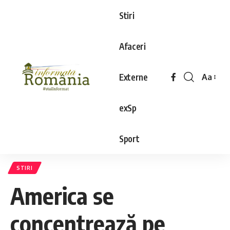
Stiri
Afaceri
Externe
Aa
exSp
Sport
STIRI
America se
concentrează pe