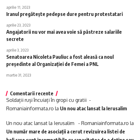
aprilie 11, 2023
Iranul pregătește pedepse dure pentru protestatari
aprilie 23, 2023
Angajatorii nu vor mai avea voie să păstreze salariile
secrete
aprilie 3, 2023
Senatoarea Nicoleta Pauliuc a fost aleasă ca noul
președinte al Organizației de Femei a PNL
martie 31, 2023
Comentarii recente
Soldații ruși încuiați în gropi cu gratii -
Romaniainformata.ro
la
Un nou atac lansat la Ierusalim
Un nou atac lansat la Ierusalim - Romaniainformata.ro
la
Un număr mare de asociații a cerut revizuirea listei de
boli care sunt incompatibile cu capacitatea de a deține sau