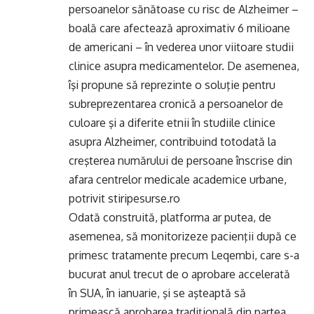
persoanelor sănătoase cu risc de Alzheimer –
boală care afectează aproximativ 6 milioane
de americani – în vederea unor viitoare studii
clinice asupra medicamentelor. De asemenea,
îşi propune să reprezinte o soluţie pentru
subreprezentarea cronică a persoanelor de
culoare şi a diferite etnii în studiile clinice
asupra Alzheimer, contribuind totodată la
creşterea numărului de persoane înscrise din
afara centrelor medicale academice urbane,
potrivit stiripesurse.ro
Odată construită, platforma ar putea, de
asemenea, să monitorizeze pacienţii după ce
primesc tratamente precum Leqembi, care s-a
bucurat anul trecut de o aprobare accelerată
în SUA, în ianuarie, şi se aşteaptă să
primească aprobarea tradiţională din partea