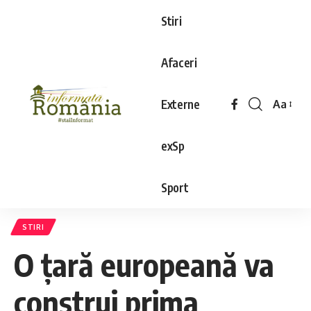
Stiri
Afaceri
Externe
Aa
exSp
Sport
STIRI
O țară europeană va
construi prima