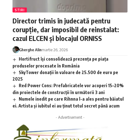
STIRI
Director trimis în judecată pentru
corupție, dar imposibil de reinstalat:
cazul ELCEN și blocajul ORNISS
Gherghe Alin
martie 26, 2026
Hortifruct își consolidează prezența pe piața
produselor procesate în România
SkyTower donații în valoare de 25.500 de euro pe
2025
Red Power Cons: Prefabricatele vor acoperi 15–20%
din proiectele de construcții în următorii 3 ani
Numele inedit pe care Rihnna l-a ales pentru băiatul
ei. Artista și iubitul ei au ținut totul secret până acum
- Advertisement -