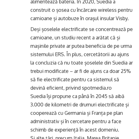
alimentează bateria. În 2020, Suedia a
construit o șosea cu încărcare wireless pentru
camioane și autobuze în orașul insular Visby.
Deși șoselele electrificate se concentrează pe
camioane, un studiu recent a arătat că și
mașinile private ar putea beneficia de pe urma
sistemului ERS. În plus, cercetătorii au ajuns
la concluzia că nu toate șoselele din Suedia ar
trebui modificate – ar fi de ajuns ca doar 25%
să fie electrificate pentru ca sistemul să
devină eficient, privind spotmedia.ro
Suedia își propune ca până în 2045 să aibă
3.000 de kilometri de drumuri electrificate și
cooperează cu Germania și Franța pe plan
administrativ și în cercetare pentru a face
schimb de experiență în acest domeniu.
Și alte țări, precum Italia, Marea Britanie,