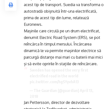
acest tip de transport. Suedia va transforma o
autostradă obișnuită într-una electrificată,
prima de acest tip din lume, relatează
Euronews.
Mașinile care circulă pe un drum electrificat,
denumit Electric Road System (ERS), se pot
reîncărca în timpul mersului. Încărcarea
dinamică le va permite mașinilor electrice să
parcurgă distanțe mai mari cu baterii mai mici
și să evite opririle în stațiile de reîncărcare.
Sweden has opened the very first
electrified road in the world
pic.twitter.com/hgSYyvhA13
— The Guardian (@guardian)
April 13,
2018
Jan Pettersson, director de dezvoltare