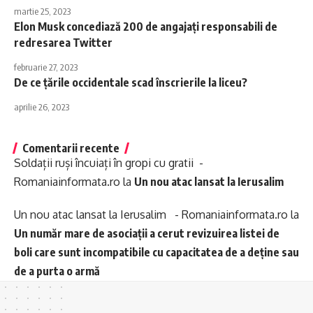
martie 25, 2023
Elon Musk concediază 200 de angajați responsabili de
redresarea Twitter
februarie 27, 2023
De ce țările occidentale scad înscrierile la liceu?
aprilie 26, 2023
Comentarii recente
Soldații ruși încuiați în gropi cu gratii -
Romaniainformata.ro
la
Un nou atac lansat la Ierusalim
Un nou atac lansat la Ierusalim - Romaniainformata.ro
la
Un număr mare de asociații a cerut revizuirea listei de
boli care sunt incompatibile cu capacitatea de a deține sau
de a purta o armă