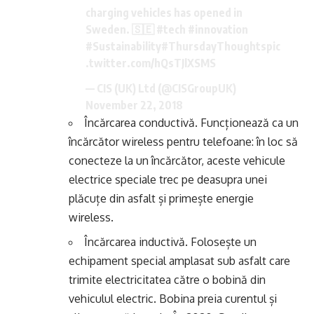
charging vehicles has opened in
Sweden. 🇸🇪
#tech
#innovation
#Sustainability
#ThursdayThoughts
pic
.twitter.com/hQsTJlXSMS
— CIS (UK) Ltd (@CISGroupUK)
November 22, 2018
Încărcarea conductivă. Funcționează ca un
încărcător wireless pentru telefoane: în loc să
conecteze la un încărcător, aceste vehicule
electrice speciale trec pe deasupra unei
plăcuțe din asfalt și primește energie
wireless.
Încărcarea inductivă. Folosește un
echipament special amplasat sub asfalt care
trimite electricitatea către o bobină din
vehiculul electric. Bobina preia curentul și