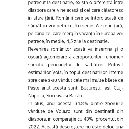
petrecut la destinaţie, există o diferenţă între
diaspora care vine acasă şi cei care călătoresc
în afara ţării. Românii care se întorc acasă de
sărbători vor petrece, în medie, 6 zile în ţară,
pe când cei care merg în vacanţă în Europa vor
petrece, în medie, 4,5 zile la destinaţie.
Revenirea românilor acasă va însemna şi o
uşoară aglomerare a aeroporturilor, fenomen
specific perioadelor de sărbători. Potrivit
estimărilor Vola, în topul destinaţiilor interne
spre care s-au vândut cele mai multe bilete de
Paşte anul acesta sunt: Bucureşti, Iaşi, Cluj-
Napoca, Suceava şi Bacău.
În plus, anul acesta, 34.8% dintre zborurile
vândute de Vola.ro sunt din destinatii din
diaspora, în comparaţie cu 48%, procentul din
2022. Această descreştere nu este deloc una