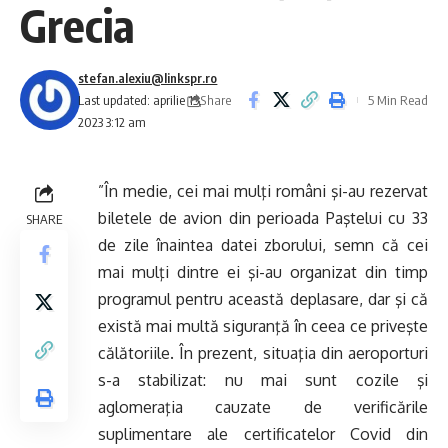
Grecia
stefan.alexiu@linkspr.ro
Share
Last updated: aprilie 15,
5 Min Read
2023 3:12 am
”În medie, cei mai mulţi români şi-au rezervat
biletele de avion din perioada Paştelui cu 33
SHARE
de zile înaintea datei zborului, semn că cei
mai mulţi dintre ei şi-au organizat din timp
programul pentru această deplasare, dar şi că
există mai multă siguranţă în ceea ce priveşte
călătoriile. În prezent, situaţia din aeroporturi
s-a stabilizat: nu mai sunt cozile şi
aglomeraţia cauzate de verificările
suplimentare ale certificatelor Covid din