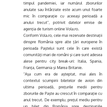
timpul pandemiei, iar numărul zborurilor
anulate sau întârziate este acum unul foarte
mic în comparaţie cu aceeaşi perioadă a
anului trecut”, potrivit datelor emise de
agenţia de turism online Vola.ro.
Conform Vola.ro, cele mai rezervate destinaţii
dinspre România spre alte ţări europene în
perioada Paştelui sunt cele în care există
comunităţi mari de români şi care sunt adesea
alese pentru city break-uri: Italia, Spania,
Franţa, Germania şi Marea Britanie.
”Aşa cum era de aşteptat, mai ales în
contextul scumpirii biletelor de avion din
ultima perioadă, preţurile medii pentru
zborurile de Paşte au crescut în comparaţie cu
anul trecut. De exemplu, preţul mediu pentru
un bilet din România spre destinaţiile