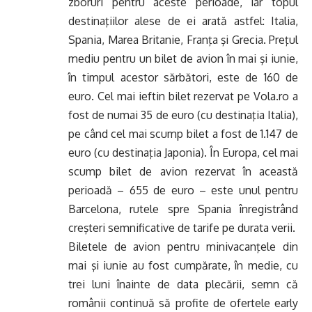
zboruri pentru aceste perioade, iar topul
destinaţiilor alese de ei arată astfel: Italia,
Spania, Marea Britanie, Franţa şi Grecia. Preţul
mediu pentru un bilet de avion în mai şi iunie,
în timpul acestor sărbători, este de 160 de
euro. Cel mai ieftin bilet rezervat pe Vola.ro a
fost de numai 35 de euro (cu destinaţia Italia),
pe când cel mai scump bilet a fost de 1.147 de
euro (cu destinaţia Japonia). În Europa, cel mai
scump bilet de avion rezervat în această
perioadă – 655 de euro – este unul pentru
Barcelona, rutele spre Spania înregistrând
creşteri semnificative de tarife pe durata verii.
Biletele de avion pentru minivacanţele din
mai şi iunie au fost cumpărate, în medie, cu
trei luni înainte de data plecării, semn că
românii continuă să profite de ofertele early