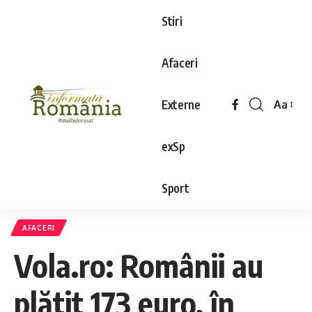
Stiri
Afaceri
Externe
Aa
exSp
Sport
AFACERI
Vola.ro: Românii au
plătit 173 euro, în