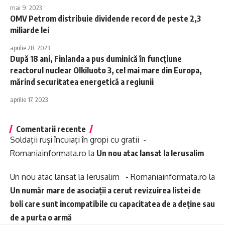
mai 9, 2023
OMV Petrom distribuie dividende record de peste 2,3
miliarde lei
aprilie 28, 2023
După 18 ani, Finlanda a pus duminică în funcţiune
reactorul nuclear Olkiluoto 3, cel mai mare din Europa,
mărind securitatea energetică a regiunii
aprilie 17, 2023
Comentarii recente
Soldații ruși încuiați în gropi cu gratii -
Romaniainformata.ro
la
Un nou atac lansat la Ierusalim
Un nou atac lansat la Ierusalim - Romaniainformata.ro
la
Un număr mare de asociații a cerut revizuirea listei de
boli care sunt incompatibile cu capacitatea de a deține sau
de a purta o armă