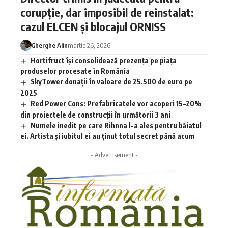
corupție, dar imposibil de reinstalat:
cazul ELCEN și blocajul ORNISS
Gherghe Alin
martie 26, 2026
Hortifruct își consolidează prezența pe piața
produselor procesate în România
SkyTower donații în valoare de 25.500 de euro pe
2025
Red Power Cons: Prefabricatele vor acoperi 15–20%
din proiectele de construcții în următorii 3 ani
Numele inedit pe care Rihnna l-a ales pentru băiatul
ei. Artista și iubitul ei au ținut totul secret până acum
- Advertisement -