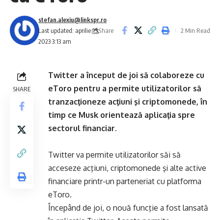
stefan.alexiu@linkspr.ro
Share
Last updated: aprilie 15,
2 Min Read
2023 3:13 am
Twitter a început de joi să colaboreze cu
eToro pentru a permite utilizatorilor să
SHARE
tranzacţioneze acţiuni şi criptomonede, în
timp ce Musk orientează aplicaţia spre
sectorul financiar.
Twitter va permite utilizatorilor săi să
acceseze acţiuni, criptomonede şi alte active
financiare printr-un parteneriat cu platforma
eToro.
Începând de joi, o nouă funcţie a fost lansată