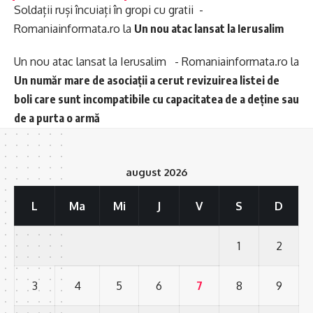
Soldații ruși încuiați în gropi cu gratii -
Romaniainformata.ro
la
Un nou atac lansat la Ierusalim
Un nou atac lansat la Ierusalim - Romaniainformata.ro
la
Un număr mare de asociații a cerut revizuirea listei de
boli care sunt incompatibile cu capacitatea de a deține sau
de a purta o armă
august 2026
L
Ma
Mi
J
V
S
D
1
2
3
4
5
6
7
8
9