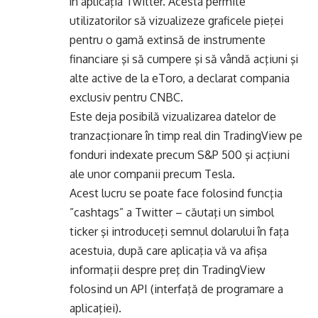
în aplicaţia Twitter. Acesta permite
utilizatorilor să vizualizeze graficele pieţei
pentru o gamă extinsă de instrumente
financiare şi să cumpere şi să vândă acţiuni şi
alte active de la eToro, a declarat compania
exclusiv pentru CNBC.
Este deja posibilă vizualizarea datelor de
tranzacţionare în timp real din TradingView pe
fonduri indexate precum S&P 500 şi acţiuni
ale unor companii precum Tesla.
Acest lucru se poate face folosind funcţia
”cashtags” a Twitter – căutaţi un simbol
ticker şi introduceţi semnul dolarului în faţa
acestuia, după care aplicaţia vă va afişa
informaţii despre preţ din TradingView
folosind un API (interfaţă de programare a
aplicaţiei).