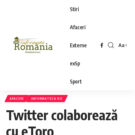
Stiri
Afaceri
Externe
Aa
exSp
Sport
AFACERI
INFORMATECA.RO
Twitter colaborează
cu eToro