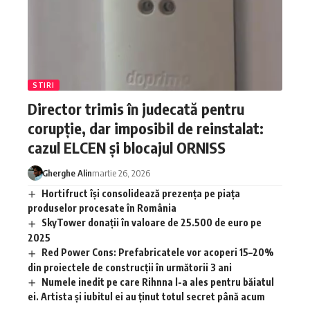
STIRI
Director trimis în judecată pentru
corupție, dar imposibil de reinstalat:
cazul ELCEN și blocajul ORNISS
Gherghe Alin
martie 26, 2026
Hortifruct își consolidează prezența pe piața
produselor procesate în România
SkyTower donații în valoare de 25.500 de euro pe
2025
Red Power Cons: Prefabricatele vor acoperi 15–20%
din proiectele de construcții în următorii 3 ani
Numele inedit pe care Rihnna l-a ales pentru băiatul
ei. Artista și iubitul ei au ținut totul secret până acum