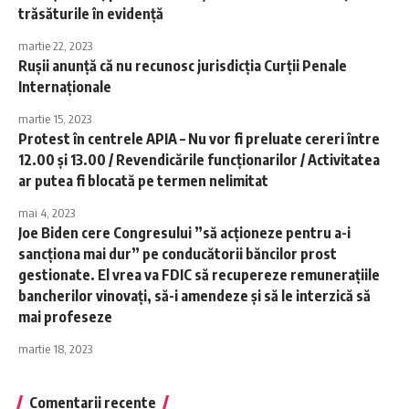
trăsăturile în evidență
martie 22, 2023
Rușii anunță că nu recunosc jurisdicţia Curţii Penale
Internaţionale
martie 15, 2023
Protest în centrele APIA – Nu vor fi preluate cereri între
12.00 şi 13.00 / Revendicările funcţionarilor / Activitatea
ar putea fi blocată pe termen nelimitat
mai 4, 2023
Joe Biden cere Congresului ”să acţioneze pentru a-i
sancţiona mai dur” pe conducătorii băncilor prost
gestionate. El vrea va FDIC să recupereze remuneraţiile
bancherilor vinovaţi, să-i amendeze şi să le interzică să
mai profeseze
martie 18, 2023
Comentarii recente