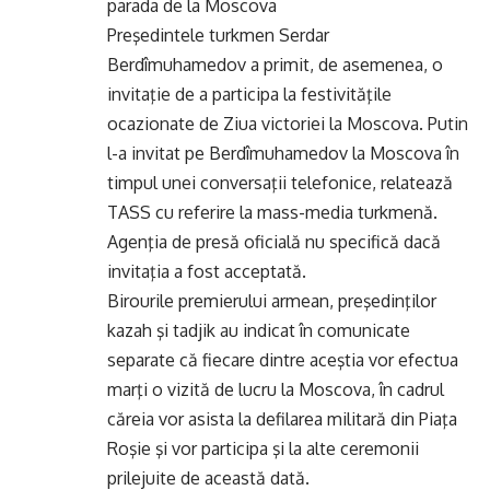
parada de la Moscova
Preşedintele turkmen Serdar
Berdîmuhamedov a primit, de asemenea, o
invitaţie de a participa la festivităţile
ocazionate de Ziua victoriei la Moscova. Putin
l-a invitat pe Berdîmuhamedov la Moscova în
timpul unei conversaţii telefonice, relatează
TASS cu referire la mass-media turkmenă.
Agenţia de presă oficială nu specifică dacă
invitaţia a fost acceptată.
Birourile premierului armean, preşedinţilor
kazah şi tadjik au indicat în comunicate
separate că fiecare dintre aceştia vor efectua
marţi o vizită de lucru la Moscova, în cadrul
căreia vor asista la defilarea militară din Piaţa
Roşie şi vor participa şi la alte ceremonii
prilejuite de această dată.