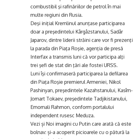
combustibil şi rafinăriilor de petrol în mai
multe regiuni din Rusia.
Deşi iniţial Kremlinul anunţase participarea
doar a preşedintelui Kârgâzstanului, Sadâr
Japarov, dintre liderii străini care vor fi prezenţi
la parada din Piaţa Roşie, agenţia de presă
Interfax a transmis luni că vor participa alţi
trei şefi de stat din ţări ale fostei URSS.
Luni îşi confirmaseră participarea la defilarea
din Piaţa Roşie premierul Armeniei, Nikol
Pashinyan, preşedintele Kazahstanului, Kasîm-
Jomart Tokaev, preşedintele Tadjikistanului,
Emomali Rahmon, conform portalului
independent rusesc Meduza.
Vezi și
Noi imagini cu Putin care arată că este
bolnav: și-a acoperit picioarele cu o pătură la