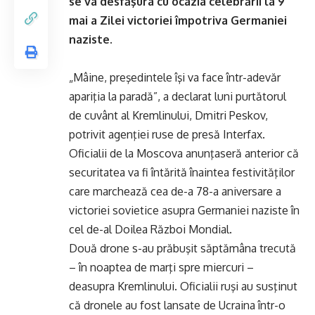
se va desfăşura cu ocazia celebrării la 9
mai a Zilei victoriei împotriva Germaniei
naziste.
„Mâine, preşedintele îşi va face într-adevăr
apariţia la paradă”, a declarat luni purtătorul
de cuvânt al Kremlinului, Dmitri Peskov,
potrivit agenţiei ruse de presă Interfax.
Oficialii de la Moscova anunţaseră anterior că
securitatea va fi întărită înaintea festivităţilor
care marchează cea de-a 78-a aniversare a
victoriei sovietice asupra Germaniei naziste în
cel de-al Doilea Război Mondial.
Două drone s-au prăbuşit săptămâna trecută
– în noaptea de marţi spre miercuri –
deasupra Kremlinului. Oficialii ruşi au susţinut
că dronele au fost lansate de Ucraina într-o