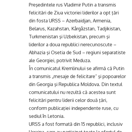
Preşedintele rus Vladimir Putin a transmis
felicitări de Ziua victoriei liderilor a opt ţări
din fosta URSS – Azerbaidjan, Armenia,
Belarus, Kazahstan, Kârgâzstan, Tadjikistan,
Turkmenistan şi Uzbekistan, precum şi
liderilor a doua republici nerecunoscute –
Abhazia şi Osetia de Sud – regiuni separatiste
ale Georgiei, potrivit Meduza.
În comunicatul Kremlinului se afirmă că Putin
a transmis „mesaje de felicitare” şi popoarelor
din Georgia şi Republica Moldova. Din textul
comunicatului nu rezultă că acestea sunt
felicitări pentru liderii celor două ţări,
conform publicaţiei independente ruse, cu
sediul în Letonia.
URSS a fost formată din 15 republici, inclusiv