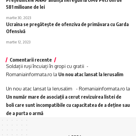
Preşedintele ANAF anunță nereguli la OMV Petrom de
581 milioane de lei
martie 30, 2023
Ucraina se pregătește de ofenziva de primăvara cu Garda
Ofensivă
martie 12, 2023
Comentarii recente
Soldații ruși încuiați în gropi cu gratii -
Romaniainformata.ro
la
Un nou atac lansat la Ierusalim
Un nou atac lansat la Ierusalim - Romaniainformata.ro
la
Un număr mare de asociații a cerut revizuirea listei de
boli care sunt incompatibile cu capacitatea de a deține sau
de a purta o armă