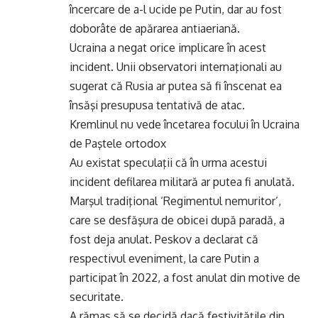
încercare de a-l ucide pe Putin, dar au fost
doborâte de apărarea antiaeriană.
Ucraina a negat orice implicare în acest
incident. Unii observatori internaţionali au
sugerat că Rusia ar putea să fi înscenat ea
însăşi presupusa tentativă de atac.
Kremlinul nu vede încetarea focului în Ucraina
de Paştele ortodox
Au existat speculaţii că în urma acestui
incident defilarea militară ar putea fi anulată.
Marşul tradiţional ‘Regimentul nemuritor’,
care se desfăşura de obicei după paradă, a
fost deja anulat. Peskov a declarat că
respectivul eveniment, la care Putin a
participat în 2022, a fost anulat din motive de
securitate.
A rămas să se decidă dacă festivităţile din