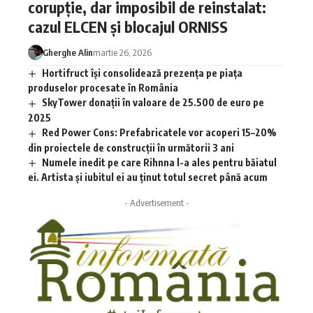
corupție, dar imposibil de reinstalat:
cazul ELCEN și blocajul ORNISS
Gherghe Alin
martie 26, 2026
Hortifruct își consolidează prezența pe piața
produselor procesate în România
SkyTower donații în valoare de 25.500 de euro pe
2025
Red Power Cons: Prefabricatele vor acoperi 15–20%
din proiectele de construcții în următorii 3 ani
Numele inedit pe care Rihnna l-a ales pentru băiatul
ei. Artista și iubitul ei au ținut totul secret până acum
- Advertisement -