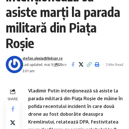
asiste marţi la parada
militară din Piaţa
Roşie
stefan.alexiu@linkspr.ro
Share
Last updated: mai 9, 2023
5 Min Read
3:01 am
Vladimir Putin intenţionează să asiste la
parada militară din Piaţa Roşie de mâine în
SHARE
pofida recentului incident în care două
drone au fost doborâte deasupra
Kremlinului, relatează DPA. Festivitatea