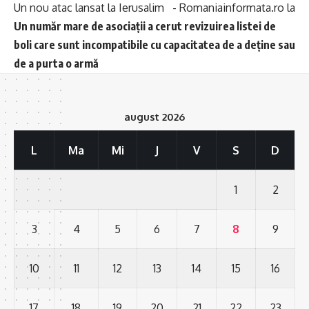
Un nou atac lansat la Ierusalim - Romaniainformata.ro
la
Un număr mare de asociații a cerut revizuirea listei de
boli care sunt incompatibile cu capacitatea de a deține sau
de a purta o armă
august 2026
L
Ma
Mi
J
V
S
D
1
2
3
4
5
6
7
8
9
10
11
12
13
14
15
16
17
18
19
20
21
22
23