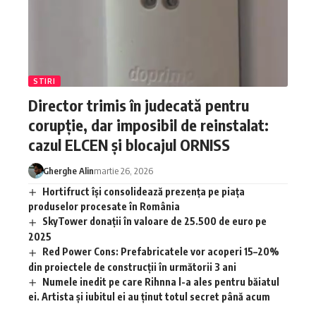
STIRI
Director trimis în judecată pentru
corupție, dar imposibil de reinstalat:
cazul ELCEN și blocajul ORNISS
Gherghe Alin
martie 26, 2026
Hortifruct își consolidează prezența pe piața
produselor procesate în România
SkyTower donații în valoare de 25.500 de euro pe
2025
Red Power Cons: Prefabricatele vor acoperi 15–20%
din proiectele de construcții în următorii 3 ani
Numele inedit pe care Rihnna l-a ales pentru băiatul
ei. Artista și iubitul ei au ținut totul secret până acum