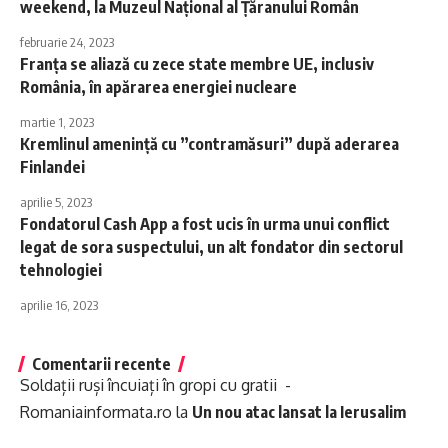
weekend, la Muzeul Național al Țăranului Român
februarie 24, 2023
Franţa se aliază cu zece state membre UE, inclusiv
România, în apărarea energiei nucleare
martie 1, 2023
Kremlinul ameninţă cu ”contramăsuri” după aderarea
Finlandei
aprilie 5, 2023
Fondatorul Cash App a fost ucis în urma unui conflict
legat de sora suspectului, un alt fondator din sectorul
tehnologiei
aprilie 16, 2023
Comentarii recente
Soldații ruși încuiați în gropi cu gratii -
Romaniainformata.ro
la
Un nou atac lansat la Ierusalim