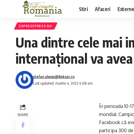
Stiri
Afaceri
Extern
EXPRESSPRESS.RO
Una dintre cele mai i
internațional va avea
stefan.alexiu@linkspr.ro
Last updated: martie 4, 2023 4:08 am
În perioada 10-1
mondial: Campio
SHARE
Facebook că even
participa 300 de 