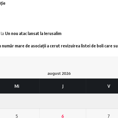
ție
la
Un nou atac lansat la Ierusalim
 număr mare de asociații a cerut revizuirea listei de boli care s
august 2026
Mi
J
V
5
6
7