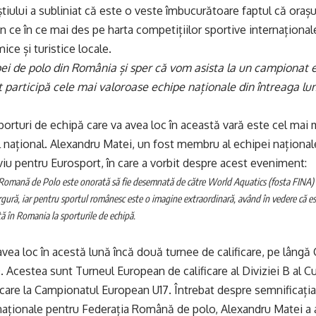
iului a subliniat că este o veste îmbucurătoare faptul că orașul ș
n ce în ce mai des pe harta competițiilor sportive internaționa
ce și turistice locale.
ei de polo din România și sper că vom asista la un campionat e
participă cele mai valoroase echipe naționale din întreaga lu
orturi de echipă care va avea loc în această vară este cel mai
l național. Alexandru Matei, un fost membru al echipei naționa
viu pentru
Eurosport
, în care a vorbit despre acest eveniment:
Romană de Polo este onorată să fie desemnată de către World Aquatics (fosta FINA)
ură, iar pentru sportul românesc este o imagine extraordinară, având în vedere că e
ă în Romania la sporturile de echipă.
vea loc în acestă lună încă două turnee de calificare, pe lâng
 Acestea sunt Turneul European de calificare al Diviziei B al C
icare la Campionatul European U17. Întrebat despre semnificația 
naționale pentru Federația Română de polo, Alexandru Matei a 