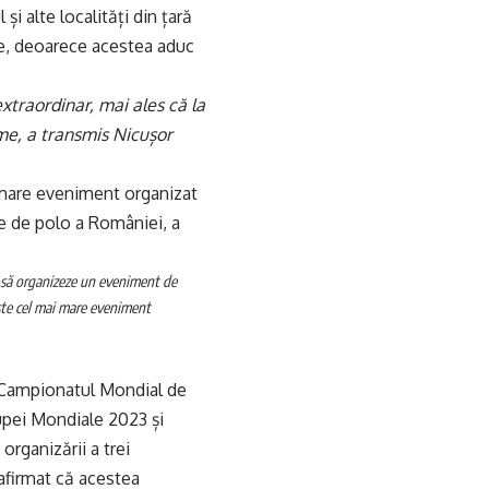
i alte localități din țară
le, deoarece acestea aduc
xtraordinar, mai ales că la
me, a transmis Nicușor
 mare eveniment organizat
le de polo a României, a
 să organizeze un eveniment de
ste cel mai mare eveniment
ă Campionatul Mondial de
upei Mondiale 2023 și
organizării a trei
afirmat că acestea