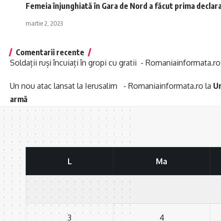
Femeia înjunghiată în Gara de Nord a făcut prima declara
martie 2, 2023
Comentarii recente
Soldații ruși încuiați în gropi cu gratii - Romaniainformata.ro
Un nou atac lansat la Ierusalim - Romaniainformata.ro
la
Un
armă
L
Ma
3
4