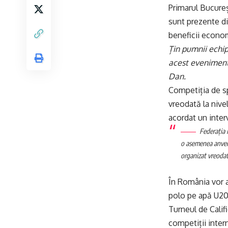
Primarul Bucureșt
sunt prezente di
beneficii economi
Țin pumnii echip
acest eveniment 
Dan.
Competiția de sp
vreodată la nive
acordat un inter
Federația 
o asemenea anverg
organizat vreodat
În România vor a
polo pe apă U20.
Turneul de Calif
competiții inter