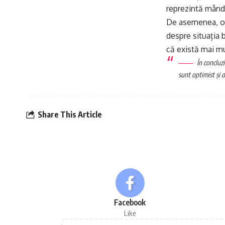
reprezintă mândr
De asemenea, org
despre situația 
că există mai mu
În concluz
sunt optimist și d
Share This Article
Facebook
Like