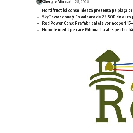
Gherghe Alin
martie 26, 2026
Hortifruct își consolidează prezența pe piața 
SkyTower donații în valoare de 25.500 de euro
Red Power Cons: Prefabricatele vor acoperi 15–2
Numele inedit pe care Rihnna l-a ales pentru băia