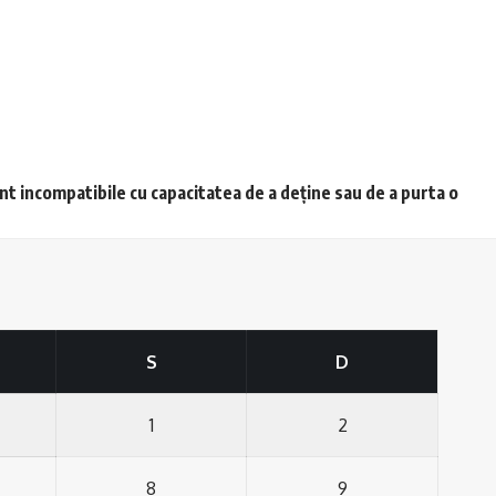
unt incompatibile cu capacitatea de a deține sau de a purta o
S
D
1
2
8
9