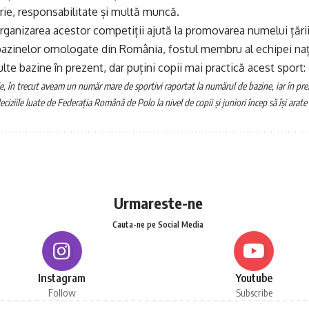
ie, responsabilitate și multă muncă.
anizarea acestor competiții ajută la promovarea numelui țării 
bazinelor omologate din România, fostul membru al echipei naț
lte bazine în prezent, dar puțini copii mai practică acest sport:
ie, în trecut aveam un număr mare de sportivi raportat la numărul de bazine, iar în pre
eciziile luate de Federația Română de Polo la nivel de copii și juniori încep să își arate 
Urmareste-ne
Cauta-ne pe Social Media
Instagram
Youtube
Follow
Subscribe