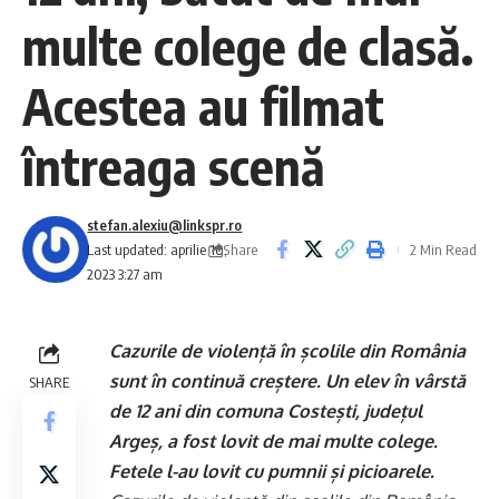
multe colege de clasă.
Acestea au filmat
întreaga scenă
stefan.alexiu@linkspr.ro
Share
Last updated: aprilie 10,
2 Min Read
2023 3:27 am
Cazurile de violență în școlile din România
sunt în continuă creștere. Un elev în vârstă
SHARE
de 12 ani din comuna Costești, județul
Argeș, a fost lovit de mai multe colege.
Fetele l-au lovit cu pumnii și picioarele.