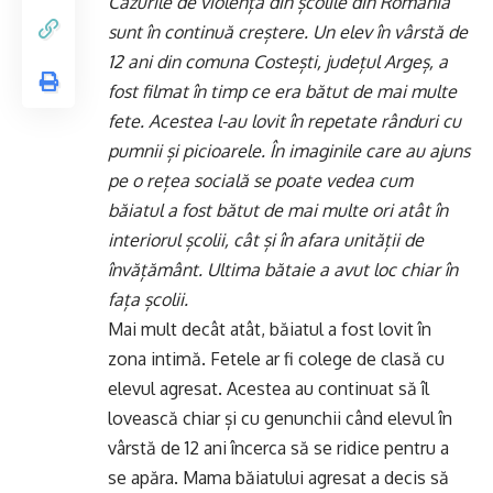
Cazurile de violență din școlile din România
sunt în continuă creștere. Un elev în vârstă de
12 ani din comuna Costești, județul Argeș, a
fost filmat în timp ce era bătut de mai multe
fete. Acestea l-au lovit în repetate rânduri cu
pumnii și picioarele. În imaginile care au ajuns
pe o rețea socială se poate vedea cum
băiatul a fost bătut de mai multe ori atât în
interiorul școlii, cât și în afara unității de
învățământ. Ultima bătaie a avut loc chiar în
fața școlii.
Mai mult decât atât, băiatul a fost lovit în
zona intimă. Fetele ar fi colege de clasă cu
elevul agresat. Acestea au continuat să îl
lovească chiar și cu genunchii când elevul în
vârstă de 12 ani încerca să se ridice pentru a
se apăra. Mama băiatului agresat a decis să