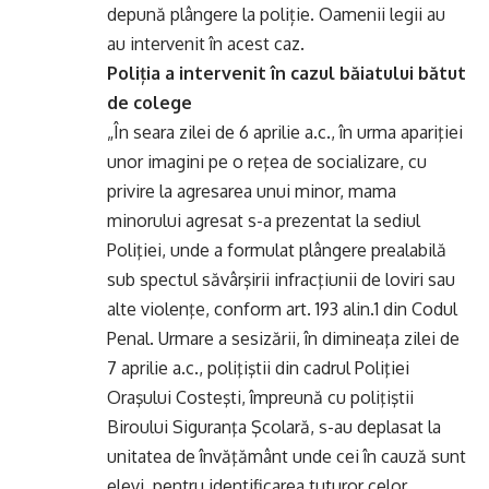
depună plângere la poliție. Oamenii legii au
au intervenit în acest caz.
Poliția a intervenit în cazul băiatului bătut
de colege
„În seara zilei de 6 aprilie a.c., în urma apariţiei
unor imagini pe o reţea de socializare, cu
privire la agresarea unui minor, mama
minorului agresat s-a prezentat la sediul
Poliţiei, unde a formulat plângere prealabilă
sub spectul săvârşirii infracţiunii de loviri sau
alte violenţe, conform art. 193 alin.1 din Codul
Penal. Urmare a sesizării, în dimineaţa zilei de
7 aprilie a.c., poliţiştii din cadrul Poliţiei
Oraşului Costeşti, împreună cu poliţiştii
Biroului Siguranţa Şcolară, s-au deplasat la
unitatea de învăţământ unde cei în cauză sunt
elevi, pentru identificarea tuturor celor