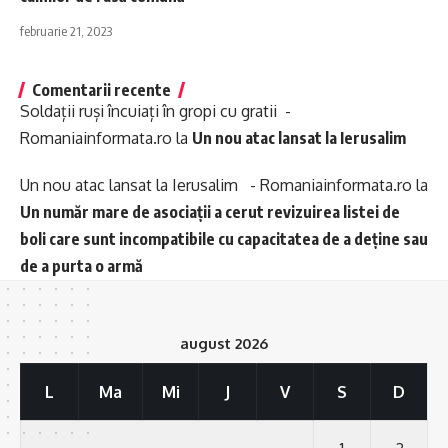
februarie 21, 2023
Comentarii recente
Soldații ruși încuiați în gropi cu gratii -
Romaniainformata.ro
la
Un nou atac lansat la Ierusalim
Un nou atac lansat la Ierusalim - Romaniainformata.ro
la
Un număr mare de asociații a cerut revizuirea listei de
boli care sunt incompatibile cu capacitatea de a deține sau
de a purta o armă
august 2026
L
Ma
Mi
J
V
S
D