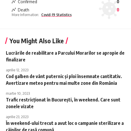
Confirmed
0
Death
0
More Information:
Covid-19 Statistics
You Might Also Like
Lucrările de reabilitare a Parcului Morarilor se apropie de
finalizare
aprilie 12, 2023
Cod galben de vânt puternic și ploi însemnate cantitativ.
Avertizare meteo pentru mai multe zone din România
martie 10, 2023
Trafic restricționat în București, în weekend. Care sunt
zonele vizate
aprilie 23, 2023
În weekend-ului trecut a avut loc o campanie sterilizare a
câinilor de rasă comună