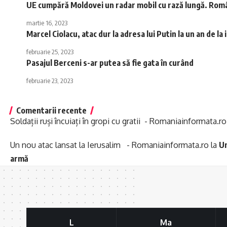
UE cumpără Moldovei un radar mobil cu rază lungă. Români
martie 16, 2023
Marcel Ciolacu, atac dur la adresa lui Putin la un an de l
februarie 25, 2023
Pasajul Berceni s-ar putea să fie gata în curând
februarie 23, 2023
Comentarii recente
Soldații ruși încuiați în gropi cu gratii - Romaniainformata.ro
Un nou atac lansat la Ierusalim - Romaniainformata.ro
la
Un
armă
L
Ma