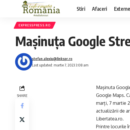
Stiri
Afaceri
Extern
EXPRESSPRESS.RO
Mașinuța Google Stre
stefan.alexiu@linkspr.ro
Last updated: martie 7, 2023 3:08 am
Mașinuta Google 
Google Maps. Cap
SHARE
marți, 7 martie 
actualizării de 
Libertatea.ro
.
Printre locurile