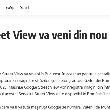
e
exSp
Sport
et View va veni din nou 
Street View va reveni în București în acest an pentru a actuali
turarea imaginilor străzilor, șoselelor și autostrăzilor din Ro
2023. Mașinile Google Street View vor înregistra imagini din într
anul acesta. Serviciul Street View este disponibil în România î
 în care va fi văzută mașinuța Google se numără: Vălenii de Mu