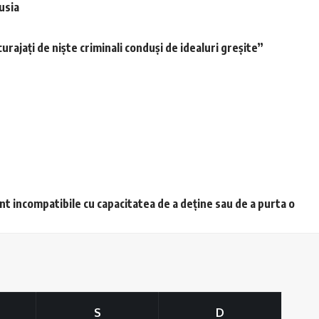
usia
urajaţi de nişte criminali conduşi de idealuri greşite”
unt incompatibile cu capacitatea de a deține sau de a purta o
S
D