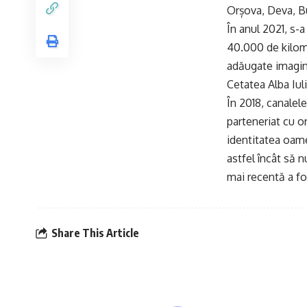
Orșova, Deva, Bu
În anul 2021, s-a
40.000 de kilome
adăugate imagini
Cetatea Alba Iul
În 2018, canalele
parteneriat cu o
identitatea oamen
astfel încât să 
mai recentă a fo
Share This Article