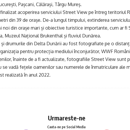
curești, Pașcani, Călărași, Târgu Mureș.
 finalizat acoperirea serviciului Street View pe întreg teritoriul
tri din 39 de orașe. De-a lungul timpului, extinderea serviciului
 noi din orașe mari și obiective turistice importante, cum ar fi 
ia, Muzeul Național Brukenthal și fluviul Dunărea.
 și drumurile din Delta Dunării au fost fotografiate pe o distanț
rganizația pentru protecția mediului înconjurător, WWF Români
ilor, înainte de a fi actualizate, fotografiile Street View sunt 
nu se vadă fețele oamenilor sau numerele de înmatriculare ale ma
st realizată în anul 2022.
Urmareste-ne
Cauta-ne pe Social Media