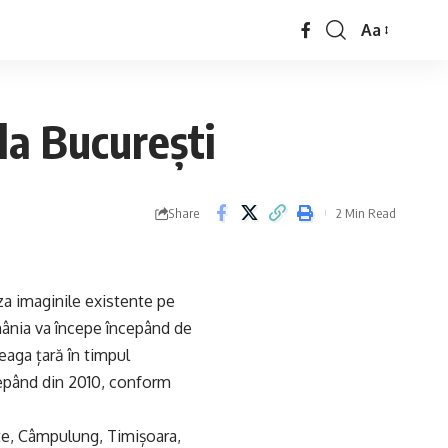
Aa
la București
Share
2 Min Read
za imaginile existente pe
mânia va începe începând de
eaga țară în timpul
ncepând din 2010, conform
nte, Câmpulung, Timișoara,