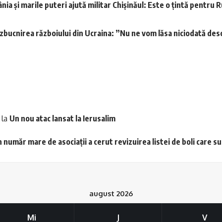
a și marile puteri ajută militar Chișinăul: Este o țintă pentru R
a izbucnirea războiului din Ucraina: ”Nu ne vom lăsa niciodată desc
la
Un nou atac lansat la Ierusalim
 număr mare de asociații a cerut revizuirea listei de boli care s
august 2026
Mi
J
V