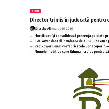
STIRI
Director trimis în judecată pentru 
Gherghe Alin
martie 26, 2026
Hortifruct își consolidează prezența pe piața 
SkyTower donații în valoare de 25.500 de euro
Red Power Cons: Prefabricatele vor acoperi 15–2
Numele inedit pe care Rihnna l-a ales pentru băia