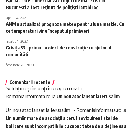
Bărbat care comercializa droguri de mare risc în
București a fost reținut de polițiștii antidrog
aprilie 4, 2023
ANM a actualizat prognoza meteo pentru luna martie. Cu
ce temperaturi vine începutul primăverii
martie 1, 2023
Grivița 53 – primul proiect de construție cu ajutorul
comunității
februarie 28, 2023
Comentarii recente
Soldații ruși încuiați în gropi cu gratii -
Romaniainformata.ro
la
Un nou atac lansat la Ierusalim
Un nou atac lansat la Ierusalim - Romaniainformata.ro
la
Un număr mare de asociații a cerut revizuirea listei de
boli care sunt incompatibile cu capacitatea de a deține sau