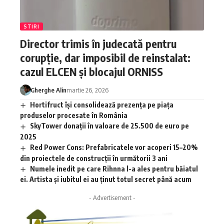
STIRI
Director trimis în judecată pentru
corupție, dar imposibil de reinstalat:
cazul ELCEN și blocajul ORNISS
Gherghe Alin
martie 26, 2026
Hortifruct își consolidează prezența pe piața
produselor procesate în România
SkyTower donații în valoare de 25.500 de euro pe
2025
Red Power Cons: Prefabricatele vor acoperi 15–20%
din proiectele de construcții în următorii 3 ani
Numele inedit pe care Rihnna l-a ales pentru băiatul
ei. Artista și iubitul ei au ținut totul secret până acum
- Advertisement -