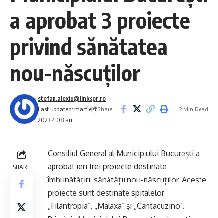
a aprobat 3 proiecte
privind sănătatea
nou-născuților
stefan.alexiu@linkspr.ro
Share
Last updated: martie 4,
2 Min Read
2023 4:08 am
Consiliul General al Municipiului București a
aprobat ieri trei proiecte destinate
SHARE
îmbunătățirii sănătății nou-născuților. Aceste
proiecte sunt destinate spitalelor
„Filantropia”, „Malaxa” și „Cantacuzino”.