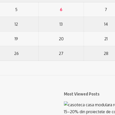
5
6
7
12
13
14
19
20
21
26
27
28
Most Viewed Posts
15–20% din proiectele de con