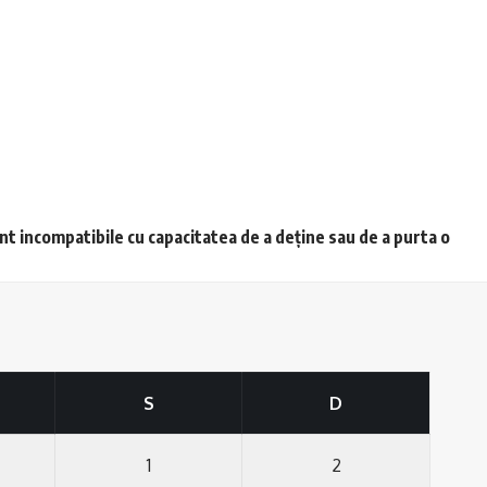
unt incompatibile cu capacitatea de a deține sau de a purta o
S
D
1
2