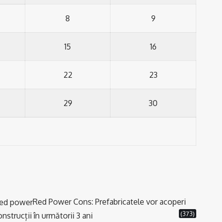
8
9
15
16
22
23
29
30
Red Power Cons: Prefabricatele vor acoperi
(373)
strucții în următorii 3 ani