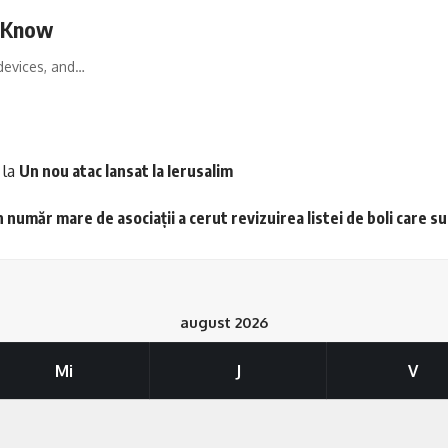
o Know
devices, and…
la
Un nou atac lansat la Ierusalim
 număr mare de asociații a cerut revizuirea listei de boli care s
august 2026
Mi
J
V