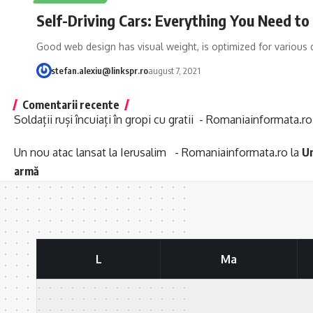
Self-Driving Cars: Everything You Need t
Good web design has visual weight, is optimized for various 
stefan.alexiu@linkspr.ro
august 7, 2021
Comentarii recente
Soldații ruși încuiați în gropi cu gratii - Romaniainformata.ro
Un nou atac lansat la Ierusalim - Romaniainformata.ro
la
Un
armă
L
Ma