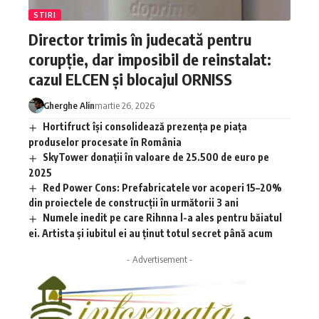
STIRI
Director trimis în judecată pentru
corupție, dar imposibil de reinstalat:
cazul ELCEN și blocajul ORNISS
Gherghe Alin
martie 26, 2026
Hortifruct își consolidează prezența pe piața
produselor procesate în România
SkyTower donații în valoare de 25.500 de euro pe
2025
Red Power Cons: Prefabricatele vor acoperi 15–20%
din proiectele de construcții în următorii 3 ani
Numele inedit pe care Rihnna l-a ales pentru băiatul
ei. Artista și iubitul ei au ținut totul secret până acum
- Advertisement -