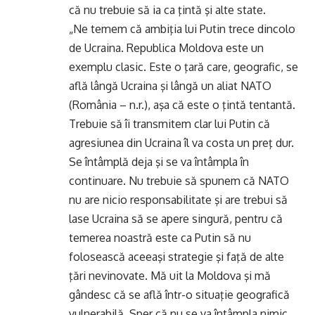
că nu trebuie să ia ca ţintă şi alte state.
„Ne temem că ambiţia lui Putin trece dincolo
de Ucraina. Republica Moldova este un
exemplu clasic. Este o ţară care, geografic, se
află lângă Ucraina şi lângă un aliat NATO
(România – n.r.), aşa că este o ţintă tentantă.
Trebuie să îi transmitem clar lui Putin că
agresiunea din Ucraina îl va costa un preţ dur.
Se întâmplă deja şi se va întâmpla în
continuare. Nu trebuie să spunem că NATO
nu are nicio responsabilitate şi are trebui să
lase Ucraina să se apere singură, pentru că
temerea noastră este ca Putin să nu
folosească aceeaşi strategie şi faţă de alte
ţări nevinovate. Mă uit la Moldova şi mă
gândesc că se află într-o situaţie geografică
vulnerabilă. Sper că nu se va întâmpla nimic