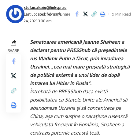
stefan.alexiu@linkspr.ro
Share
Last updated: februarie
9 Min Read
24, 2023 3:08 am
Senatoarea americană Jeanne Shaheen a
declarat pentru PRESShub că preşedintele
SHARE
rus Vladimir Putin a făcut, prin invadarea
Ucrainei, „cea mai mare greşeală strategică
de politică externă a unui lider de după
intrarea lui Hitler în Rusia”.
Întrebată de PRESShub dacă există
posibilitatea ca Statele Unite ale Americii să
abandoneze Ucraina și să concentreze pe
China, așa cum susține o narațiune rusească
vehiculată frecvent în România, Shaheen a
contrazis puternic această teză.