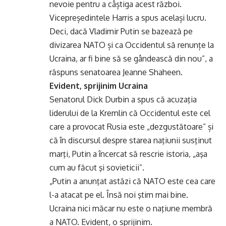
nevoie pentru a câștiga acest război.
Vicepreședintele Harris a spus același lucru.
Deci, dacă Vladimir Putin se bazează pe
divizarea NATO și ca Occidentul să renunțe la
Ucraina, ar fi bine să se gândească din nou”, a
răspuns senatoarea Jeanne Shaheen.
Evident, sprijinim Ucraina
Senatorul Dick Durbin a spus că acuzaţia
liderului de la Kremlin că Occidentul este cel
care a provocat Rusia este „dezgustătoare” și
că în discursul despre starea naţiunii susţinut
marţi, Putin a încercat să rescrie istoria, „aşa
cum au făcut şi sovieticii”.
„Putin a anunţat astăzi că NATO este cea care
l-a atacat pe el. Însă noi ştim mai bine.
Ucraina nici măcar nu este o naţiune membră
a NATO. Evident, o sprijinim.