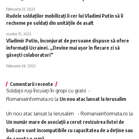
februarie 23, 2023
Rudele soldaților mobilizați îi cer lui Vladimi Putin să îi
recheme pe soldați din unitățile de asalt
martie 15, 2023
Vladimir Putin, înconjurat de persoane dispuse să ofere
informații Ucrainei. „Devine mai ușor în fiecare zi să
găsești colaboratori”
februarie 26, 2023
Comentarii recente
Soldații ruși încuiați în gropi cu gratii -
Romaniainformata.ro
la
Un nou atac lansat la Ierusalim
Un nou atac lansat la Ierusalim - Romaniainformata.ro
la
Un număr mare de asociații a cerut revizuirea listei de
boli care sunt incompatibile cu capacitatea de a deține sau
de a purta o armă