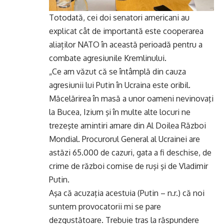
Totodată, cei doi senatori americani au
explicat cât de importantă este cooperarea
aliaților NATO în această perioadă pentru a
combate agresiunile Kremlinului.
„Ce am văzut că se întâmplă din cauza
agresiunii lui Putin în Ucraina este oribil.
Măcelărirea în masă a unor oameni nevinovaţi
la Bucea, Izium şi în multe alte locuri ne
trezeşte amintiri amare din Al Doilea Război
Mondial. Procurorul General al Ucrainei are
astăzi 65.000 de cazuri, gata a fi deschise, de
crime de război comise de ruşi şi de Vladimir
Putin.
Aşa că acuzaţia acestuia (Putin – n.r.) că noi
suntem provocatorii mi se pare
dezgustătoare. Trebuie tras la răspundere