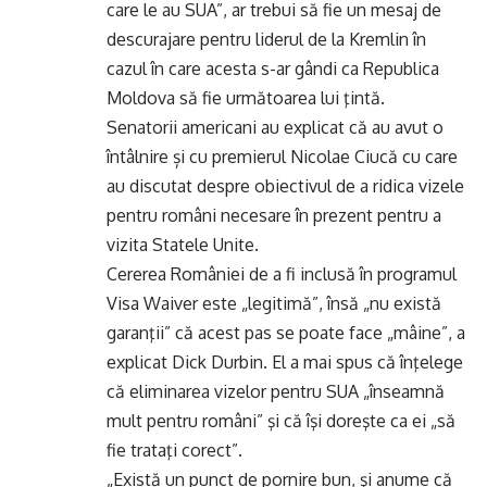
care le au SUA”, ar trebui să fie un mesaj de
descurajare pentru liderul de la Kremlin în
cazul în care acesta s-ar gândi ca Republica
Moldova să fie următoarea lui ţintă.
Senatorii americani au explicat că au avut o
întâlnire și cu premierul Nicolae Ciucă cu care
au discutat despre obiectivul de a ridica vizele
pentru români necesare în prezent pentru a
vizita Statele Unite.
Cererea României de a fi inclusă în programul
Visa Waiver este „legitimă”, însă „nu există
garanţii” că acest pas se poate face „mâine”, a
explicat Dick Durbin. El a mai spus că înţelege
că eliminarea vizelor pentru SUA „înseamnă
mult pentru români” şi că îşi doreşte ca ei „să
fie trataţi corect”.
„Există un punct de pornire bun, şi anume că