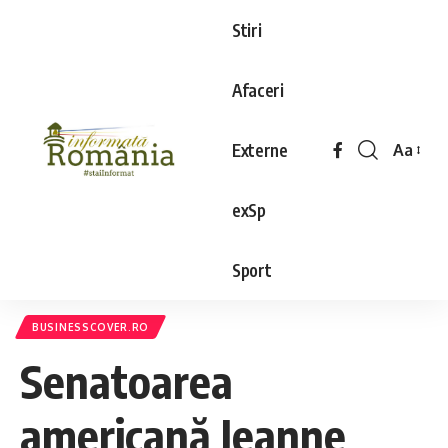
Stiri
Afaceri
Externe
Aa
exSp
Sport
BUSINESSCOVER.RO
Senatoarea
americană Jeanne