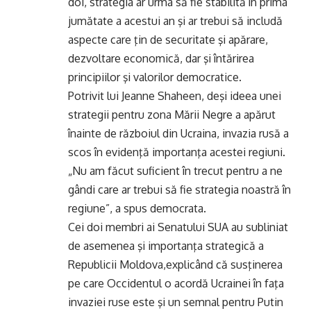
doi, strategia ar urma să fie stabilită în prima
jumătate a acestui an şi ar trebui să includă
aspecte care ţin de securitate şi apărare,
dezvoltare economică, dar şi întărirea
principiilor şi valorilor democratice.
Potrivit lui Jeanne Shaheen, deşi ideea unei
strategii pentru zona Mării Negre a apărut
înainte de războiul din Ucraina, invazia rusă a
scos în evidenţă importanţa acestei regiuni.
„Nu am făcut suficient în trecut pentru a ne
gândi care ar trebui să fie strategia noastră în
regiune”, a spus democrata.
Cei doi membri ai Senatului SUA au subliniat
de asemenea şi importanţa strategică a
Republicii Moldova,explicând că susţinerea
pe care Occidentul o acordă Ucrainei în faţa
invaziei ruse este şi un semnal pentru Putin