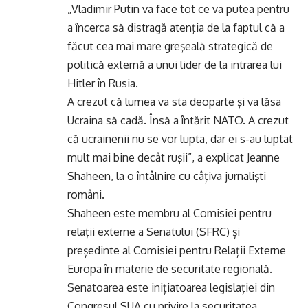
„Vladimir Putin va face tot ce va putea pentru
a încerca să distragă atenţia de la faptul că a
făcut cea mai mare greşeală strategică de
politică externă a unui lider de la intrarea lui
Hitler în Rusia.
A crezut că lumea va sta deoparte şi va lăsa
Ucraina să cadă. Însă a întărit NATO. A crezut
că ucrainenii nu se vor lupta, dar ei s-au luptat
mult mai bine decât ruşii”, a explicat Jeanne
Shaheen, la o întâlnire cu câțiva jurnalişti
români.
Shaheen este membru al Comisiei pentru
relații externe a Senatului (SFRC) și
președinte al Comisiei pentru Relații Externe
Europa în materie de securitate regională.
Senatoarea este inițiatoarea legislației din
Congresul SUA cu privire la securitatea