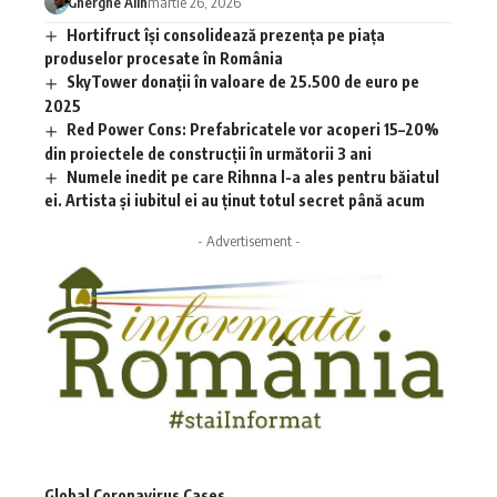
Gherghe Alin
martie 26, 2026
Hortifruct își consolidează prezența pe piața
produselor procesate în România
SkyTower donații în valoare de 25.500 de euro pe
2025
Red Power Cons: Prefabricatele vor acoperi 15–20%
din proiectele de construcții în următorii 3 ani
Numele inedit pe care Rihnna l-a ales pentru băiatul
ei. Artista și iubitul ei au ținut totul secret până acum
- Advertisement -
Global Coronavirus Cases