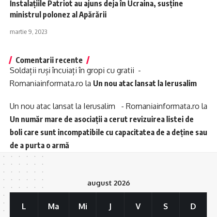
Instalațiile Patriot au ajuns deja în Ucraina, susține
ministrul polonez al Apărării
martie 9, 2023
Comentarii recente
Soldații ruși încuiați în gropi cu gratii -
Romaniainformata.ro
la
Un nou atac lansat la Ierusalim
Un nou atac lansat la Ierusalim - Romaniainformata.ro
la
Un număr mare de asociații a cerut revizuirea listei de
boli care sunt incompatibile cu capacitatea de a deține sau
de a purta o armă
august 2026
L
Ma
Mi
J
V
S
D