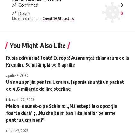
Confirmed
0
Death
0
More Information:
Covid-19 Statistics
You Might Also Like
Rusia zdruncină toată Europa! Au anunțat chiar acum de la
Kremlin. Se întâmplă pe 6 aprilie
aprilie 2, 2023
Un nou sprijin pentru Ucraina. Japonia anunță un pachet
de 4,6 miliarde de lire sterline
februarie 22, 2023
Meloni a sunat-o pe Schlein: „Mă aștept la o opoziție
foarte dură”; „Nu cheltuim banii italienilor pe arme
pentru ucraineni”
martie 3, 2023