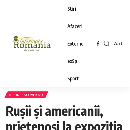
Stiri
Afaceri
Externe
Aa
exSp
Sport
BUSINESSCOVER.RO
Rușii și americanii,
prietenoși la expoziția