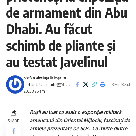
de armament din Abu
Dhabi. Au făcut
schimb de pliante și
au testat Javelinul
stefan.alexiu@linkspr.ro
Share
Last updated: martie 1,
3 Min Read
2023 3:26 am
Rușii au luat cu asalt o expoziție militară
americană din Orientul Mijlociu, fascinați de
SHARE
armele prezentate de SUA. Cu multe dintre