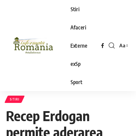
Stiri
Afaceri
Externe
Aa
exSp
Sport
STIRI
Recep Erdogan
permite aderarea