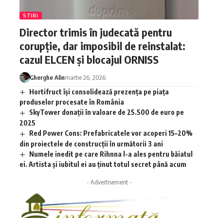
STIRI
Director trimis în judecată pentru
corupție, dar imposibil de reinstalat:
cazul ELCEN și blocajul ORNISS
Gherghe Alin
martie 26, 2026
Hortifruct își consolidează prezența pe piața
produselor procesate în România
SkyTower donații în valoare de 25.500 de euro pe
2025
Red Power Cons: Prefabricatele vor acoperi 15–20%
din proiectele de construcții în următorii 3 ani
Numele inedit pe care Rihnna l-a ales pentru băiatul
ei. Artista și iubitul ei au ținut totul secret până acum
- Advertisement -