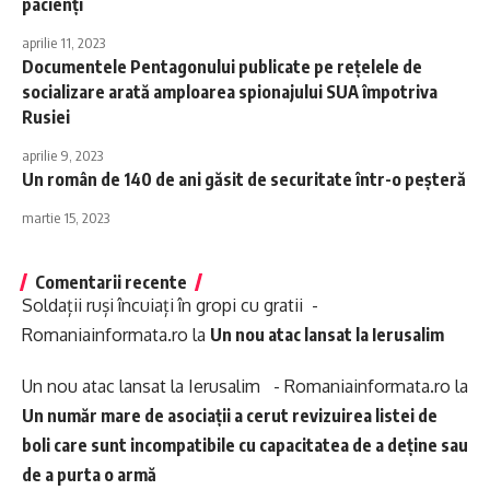
pacienți
aprilie 11, 2023
Documentele Pentagonului publicate pe rețelele de
socializare arată amploarea spionajului SUA împotriva
Rusiei
aprilie 9, 2023
Un român de 140 de ani găsit de securitate într-o peșteră
martie 15, 2023
Comentarii recente
Soldații ruși încuiați în gropi cu gratii -
Romaniainformata.ro
la
Un nou atac lansat la Ierusalim
Un nou atac lansat la Ierusalim - Romaniainformata.ro
la
Un număr mare de asociații a cerut revizuirea listei de
boli care sunt incompatibile cu capacitatea de a deține sau
de a purta o armă