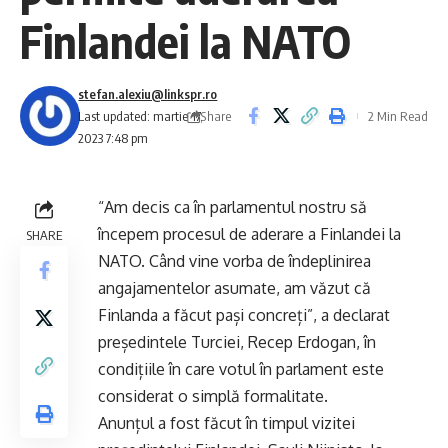
Finlandei la NATO
stefan.alexiu@linkspr.ro
Share
Last updated: martie 17,
2 Min Read
2023 7:48 pm
“Am decis ca în parlamentul nostru să
începem procesul de aderare a Finlandei la
SHARE
NATO. Când vine vorba de îndeplinirea
angajamentelor asumate, am văzut că
Finlanda a făcut pași concreți”, a declarat
președintele Turciei, Recep Erdogan, în
condițiile în care votul în parlament este
considerat o simplă formalitate.
Anunțul a fost făcut în timpul vizitei