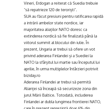
Vineri, Erdogan a reiterat că Suedia trebuie
“să repatrieze 120 de teroriști”.
SUA au făcut presiuni pentru ratificarea rapidă
a intrării ambelor state nordice, iar
majoritatea aliaților NATO doresc ca
extinderea nordică să fie finalizată până la
viitorul summit al blocului din iulie. În
prezent, Ungaria ar trebui să ofere un vot
privind aderarea Finlandei și a Suediei la
NATO la sfârșitul lui martie sau începutul lui
aprilie, în urma multiplelor întârzieri potrivit
biziday.ro
Aderarea Finlandei ar trebui să permită
Alianței să înceapă să securizeze zona din
jurul Mării Baltice. Totodată, includerea
Finlandei ar dubla lungimea frontierei NATO,
care în prezent reprezintă doar 6% din