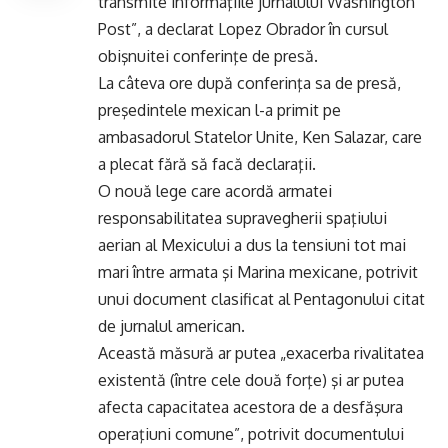
transmite informaţiile jurnalului Washington
Post”, a declarat Lopez Obrador în cursul
obişnuitei conferinţe de presă.
La câteva ore după conferinţa sa de presă,
preşedintele mexican l-a primit pe
ambasadorul Statelor Unite, Ken Salazar, care
a plecat fără să facă declaraţii.
O nouă lege care acordă armatei
responsabilitatea supravegherii spaţiului
aerian al Mexicului a dus la tensiuni tot mai
mari între armata şi Marina mexicane, potrivit
unui document clasificat al Pentagonului citat
de jurnalul american.
Această măsură ar putea „exacerba rivalitatea
existentă (între cele două forţe) şi ar putea
afecta capacitatea acestora de a desfăşura
operaţiuni comune”, potrivit documentului