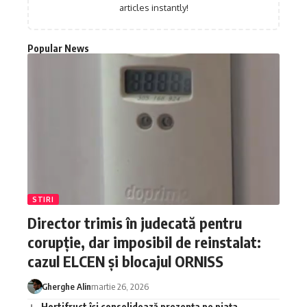
articles instantly!
Popular News
STIRI
Director trimis în judecată pentru
corupție, dar imposibil de reinstalat:
cazul ELCEN și blocajul ORNISS
Gherghe Alin
martie 26, 2026
Hortifruct își consolidează prezența pe piața