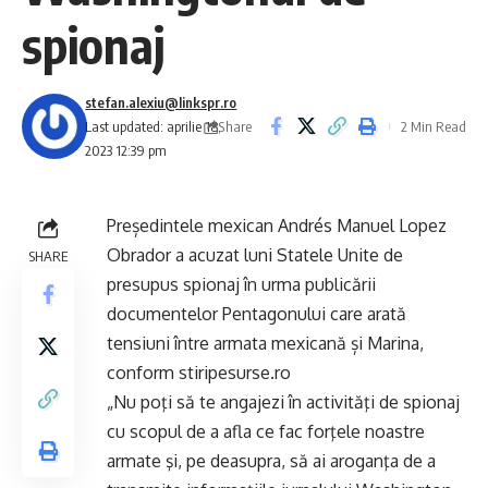
spionaj
stefan.alexiu@linkspr.ro
Share
Last updated: aprilie 18,
2 Min Read
2023 12:39 pm
Președintele mexican Andrés Manuel Lopez
Obrador a acuzat luni Statele Unite de
SHARE
presupus spionaj în urma publicării
documentelor Pentagonului care arată
tensiuni între armata mexicană și Marina,
conform stiripesurse.ro
„Nu poţi să te angajezi în activităţi de spionaj
cu scopul de a afla ce fac forţele noastre
armate şi, pe deasupra, să ai aroganţa de a