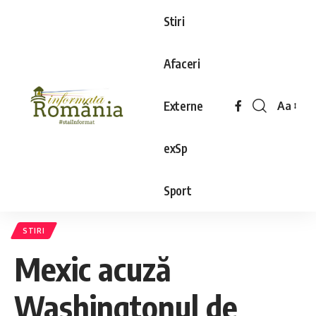
Stiri
Afaceri
Externe
Aa
exSp
Sport
STIRI
Mexic acuză
Washingtonul de