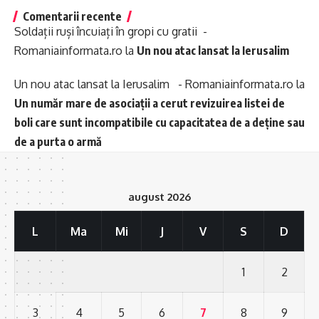
Comentarii recente
Soldații ruși încuiați în gropi cu gratii -
Romaniainformata.ro
la
Un nou atac lansat la Ierusalim
Un nou atac lansat la Ierusalim - Romaniainformata.ro
la
Un număr mare de asociații a cerut revizuirea listei de
boli care sunt incompatibile cu capacitatea de a deține sau
de a purta o armă
august 2026
L
Ma
Mi
J
V
S
D
1
2
3
4
5
6
7
8
9