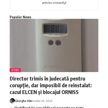
articles instantly!
Popular News
STIRI
Director trimis în judecată pentru
corupție, dar imposibil de reinstalat:
cazul ELCEN și blocajul ORNISS
Gherghe Alin
martie 26, 2026
Hortifruct își consolidează prezența pe piața