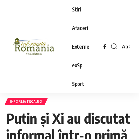
Stiri
Afaceri
Externe
Aa
exSp
Sport
INFORMATECA.RO
Putin și Xi au discutat
informal într-o primă