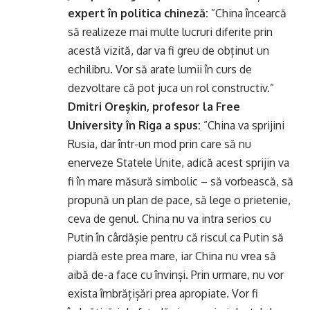
expert în politica chineză:
”China încearcă
să realizeze mai multe lucruri diferite prin
acestă vizită, dar va fi greu de obținut un
echilibru. Vor să arate lumii în curs de
dezvoltare că pot juca un rol constructiv.”
Dmitri Oreșkin, profesor la Free
University în Riga a spus:
”China va sprijini
Rusia, dar într-un mod prin care să nu
enerveze Statele Unite, adică acest sprijin va
fi în mare măsură simbolic – să vorbească, să
propună un plan de pace, să lege o prietenie,
ceva de genul. China nu va intra serios cu
Putin în cârdășie pentru că riscul ca Putin să
piardă este prea mare, iar China nu vrea să
aibă de-a face cu învinși. Prin urmare, nu vor
exista îmbrățișări prea apropiate. Vor fi