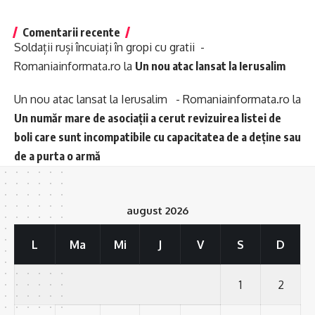
Comentarii recente
Soldații ruși încuiați în gropi cu gratii -
Romaniainformata.ro
la
Un nou atac lansat la Ierusalim
Un nou atac lansat la Ierusalim - Romaniainformata.ro
la
Un număr mare de asociații a cerut revizuirea listei de
boli care sunt incompatibile cu capacitatea de a deține sau
de a purta o armă
august 2026
L
Ma
Mi
J
V
S
D
1
2