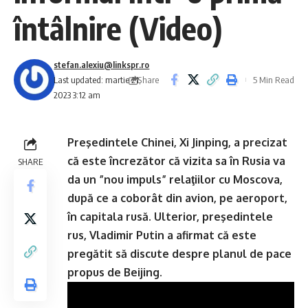
întâlnire (Video)
stefan.alexiu@linkspr.ro
Share
Last updated: martie 21,
5 Min Read
2023 3:12 am
Preşedintele Chinei, Xi Jinping, a precizat
că este încrezător că vizita sa în Rusia va
SHARE
da un ”nou impuls” relaţiilor cu Moscova,
după ce a coborât din avion, pe aeroport,
în capitala rusă. Ulterior, preşedintele
rus, Vladimir Putin a afirmat că este
pregătit să discute despre planul de pace
propus de Beijing.