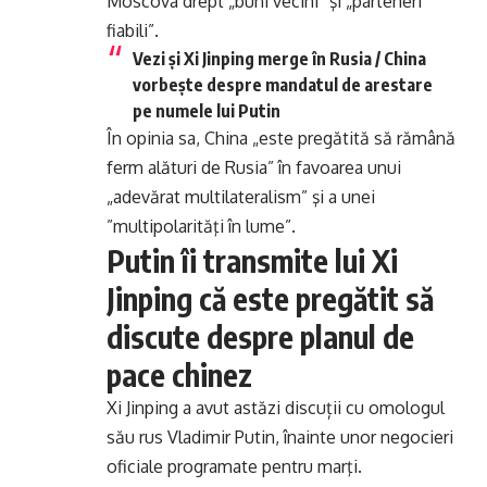
Moscova drept „buni vecini” şi „parteneri
fiabili”.
Vezi și
Xi Jinping merge în Rusia / China
vorbește despre mandatul de arestare
pe numele lui Putin
În opinia sa, China „este pregătită să rămână
ferm alături de Rusia” în favoarea unui
„adevărat multilateralism” şi a unei
”multipolarităţi în lume”.
Putin îi transmite lui Xi
Jinping că este pregătit să
discute despre planul de
pace chinez
Xi Jinping a avut astăzi discuții cu omologul
său rus Vladimir Putin, înainte unor negocieri
oficiale programate pentru marţi.