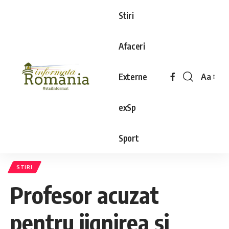
Stiri
Afaceri
Externe
Aa
exSp
Sport
STIRI
Profesor acuzat
pentru jignirea si