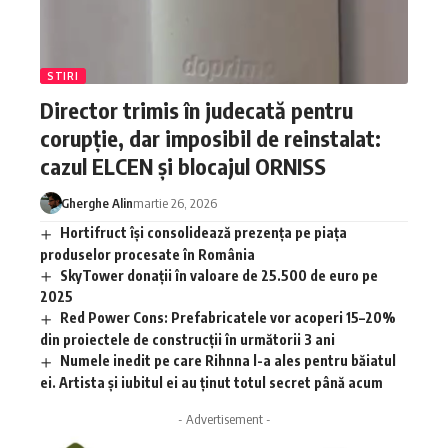
STIRI
Director trimis în judecată pentru
corupție, dar imposibil de reinstalat:
cazul ELCEN și blocajul ORNISS
Gherghe Alin
martie 26, 2026
Hortifruct își consolidează prezența pe piața
produselor procesate în România
SkyTower donații în valoare de 25.500 de euro pe
2025
Red Power Cons: Prefabricatele vor acoperi 15–20%
din proiectele de construcții în următorii 3 ani
Numele inedit pe care Rihnna l-a ales pentru băiatul
ei. Artista și iubitul ei au ținut totul secret până acum
- Advertisement -