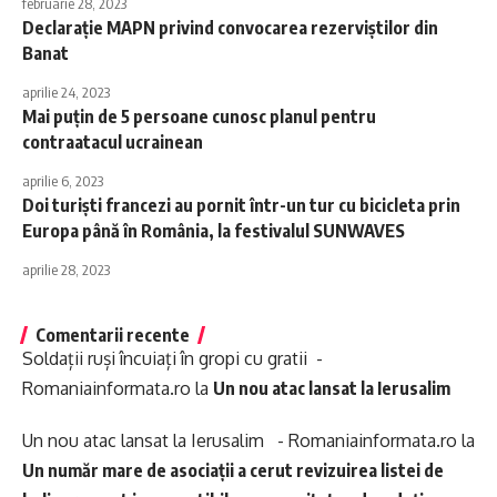
februarie 28, 2023
Declarație MAPN privind convocarea rezerviștilor din
Banat
aprilie 24, 2023
Mai puțin de 5 persoane cunosc planul pentru
contraatacul ucrainean
aprilie 6, 2023
Doi turiști francezi au pornit într-un tur cu bicicleta prin
Europa până în România, la festivalul SUNWAVES
aprilie 28, 2023
Comentarii recente
Soldații ruși încuiați în gropi cu gratii -
Romaniainformata.ro
la
Un nou atac lansat la Ierusalim
Un nou atac lansat la Ierusalim - Romaniainformata.ro
la
Un număr mare de asociații a cerut revizuirea listei de