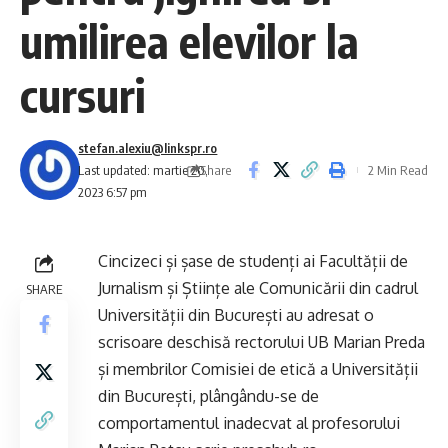
umilirea elevilor la
cursuri
stefan.alexiu@linkspr.ro
Share
Last updated: martie 20,
2 Min Read
2023 6:57 pm
Cincizeci și șase de studenți ai Facultății de
Jurnalism și Științe ale Comunicării din cadrul
SHARE
Universității din București au adresat o
scrisoare deschisă rectorului UB Marian Preda
și membrilor Comisiei de etică a Universității
din București, plângându-se de
comportamentul inadecvat al profesorului