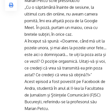
Marian Petcu scrie presshub.ro
„Cu o săptămână înainte de sesiune, la
ultimul curs din online, nu aveam camera
pornită, îmi era afișată poza de la Google
Meet. În poză, purtam un maiou, ceva cu
bretele subțiri, în orice caz.
A început să spună: «Doamne, când mă uit la
pozele unora, și mai ales la pozele unor fete…
este aici o domnișoară… te uiți la poza asta și
ce vezi!? O poziție orgasmică. Uitați-vă și voi,
ce credeți că vrea să transmită ea prin poza
asta!? Ce credeți că vrea să obțină?!»”
Acest episod a fost povestit pe Facebook de
Andra, studentă în anul al II-lea la Facultatea
de Jurnalism și Științele Comunicării (FJSC)
București, referindu-se la profesorul său
Marian Petcu.